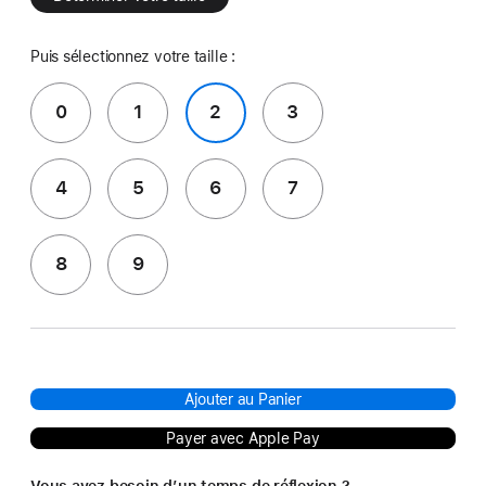
Puis sélectionnez votre taille :
0
1
2
3
4
5
6
7
8
9
Ajouter au Panier
Payer avec Apple Pay
Vous avez besoin d’un temps de réflexion ?