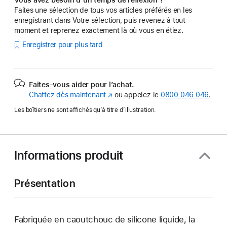
Faites une sélection de tous vos articles préférés en les
enregistrant dans Votre sélection, puis revenez à tout
moment et reprenez exactement là où vous en étiez.
Enregistrer pour plus tard
Faites-vous aider pour l’achat.
Chattez dès maintenant
(s’ouvre
ou appelez le
0800 046 046
.
dans
Les boîtiers ne sont affichés qu’à titre d’illustration.
une
nouvelle
fenêtre)
Informations produit
Présentation
Fabriquée en caoutchouc de silicone liquide, la