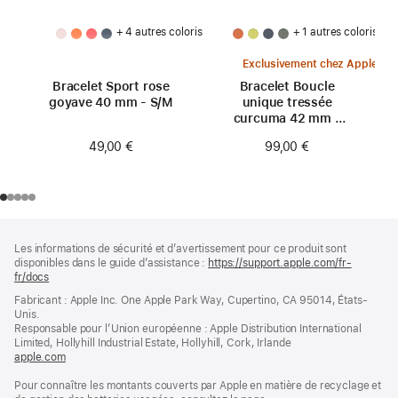
+ 4 autres coloris
+ 1 autres coloris
Exclusivement chez Apple
Bracelet Sport rose
Bracelet Boucle
goyave 40 mm - S/M
unique tressée
curcuma 42 mm -
Taille 0
49,00 €
99,00 €
Pied
Notes
Les informations de sécurité et d’avertissement pour ce produit sont
de
de
disponibles dans le guide d’assistance :
https://support.apple.com/fr-
bas
page
fr/docs
(s’ouvre
de
dans
Fabricant : Apple Inc. One Apple Park Way, Cupertino, CA 95014, États-
page
une
Unis.
nouvelle
Responsable pour l’Union européenne : Apple Distribution International
fenêtre)
Limited, Hollyhill Industrial Estate, Hollyhill, Cork, Irlande
apple.com
(s’ouvre
dans
Pour connaître les montants couverts par Apple en matière de recyclage et
une