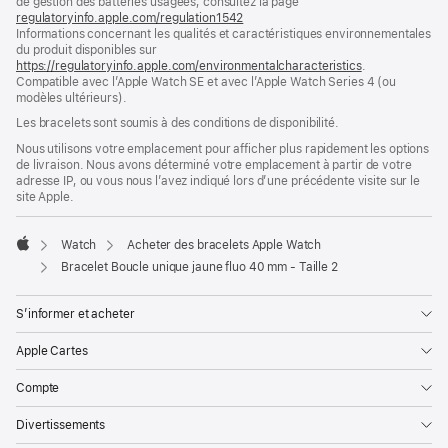
de gestion des batteries usagées, consultez la page
nouvelle
regulatoryinfo.apple.com/regulation1542
fenêtre)
(s’ouvre
Informations concernant les qualités et caractéristiques environnementales
dans
du produit disponibles sur
une
https://regulatoryinfo.apple.com/environmentalcharacteristics
nouvelle
.
Compatible avec l’Apple Watch SE et avec l’Apple Watch Series 4 (ou
fenêtre)
modèles ultérieurs).
Les bracelets sont soumis à des conditions de disponibilité.
Nous utilisons votre emplacement pour afficher plus rapidement les options
de livraison. Nous avons déterminé votre emplacement à partir de votre
adresse IP, ou vous nous l’avez indiqué lors d’une précédente visite sur le
site Apple.
Watch
Acheter des bracelets Apple Watch
Apple
Bracelet Boucle unique jaune fluo 40 mm - Taille 2
S’informer et acheter
Apple Cartes
Compte
Divertissements