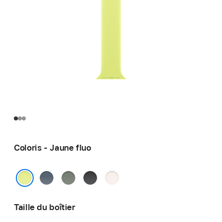
Coloris - Jaune fluo
Bleu
Gris
Noir
Rose
maritime
vert
tendre
Jaune fluo
Taille du boîtier