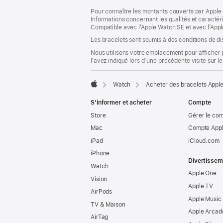
dans
Pour connaître les montants couverts par Apple 
une
Informations concernant les qualités et caracté
nouvelle
Compatible avec l’Apple Watch SE et avec l’Appl
fenêtre)
Les bracelets sont soumis à des conditions de dis
Nous utilisons votre emplacement pour afficher 
l’avez indiqué lors d’une précédente visite sur le
Watch
Acheter des bracelets Appl
Apple
S’informer et acheter
Compte
Store
Gérer le co
Mac
Compte Appl
iPad
iCloud.com
iPhone
Divertissem
Watch
Apple One
Vision
Apple TV
AirPods
Apple Music
TV & Maison
Apple Arcad
AirTag