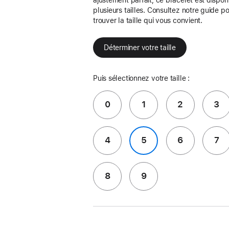
plusieurs tailles. Consultez notre guide p
trouver la taille qui vous convient.
Déterminer votre taille
Puis sélectionnez votre taille :
0
1
2
3
4
5
6
7
8
9