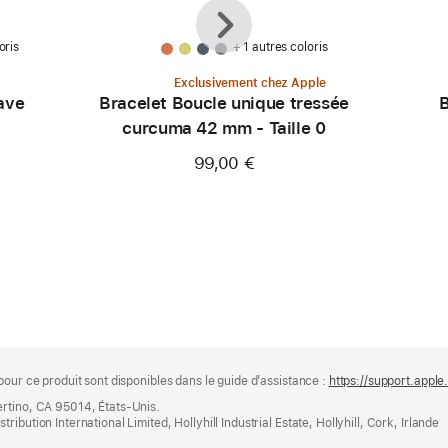
Précédent
Suivant
oris
+ 1 autres coloris
Exclusivement chez Apple
ave
Bracelet Boucle unique tressée
B
curcuma 42 mm - Taille 0
99,00 €
pour ce produit sont disponibles dans le guide d’assistance :
https://support.apple
ertino, CA 95014, États-Unis.
bution International Limited, Hollyhill Industrial Estate, Hollyhill, Cork, Irlande