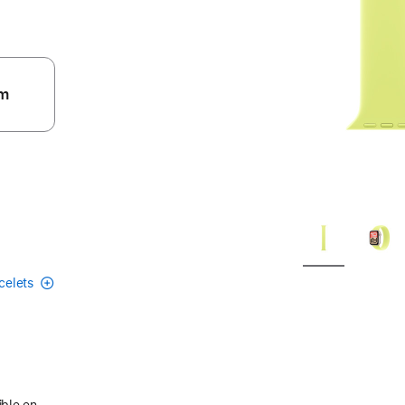
m
acelets
ible en