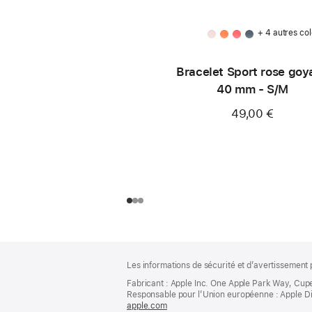
+ 4 autres col
Bracelet Sport rose goy
40 mm - S/M
49,00 €
Pied
Notes
Les informations de sécurité et d’avertissement 
de
de
bas
Fabricant : Apple Inc. One Apple Park Way, Cup
page
Responsable pour l’Union européenne : Apple Distri
de
apple.com
(s’ouvre
page