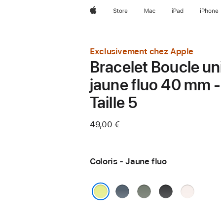
Apple
Store
Mac
iPad
iPhone
Exclusivement chez Apple
Bracelet Boucle un
jaune fluo 40 mm -
Taille 5
49,00 €
Coloris - Jaune fluo
Bleu
Gris
Noir
Rose
maritime
vert
tendre
Jaune fluo