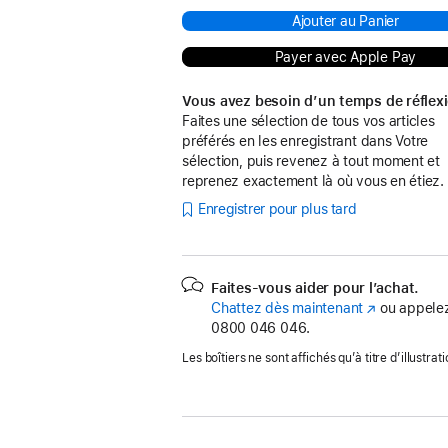
Ajouter au Panier
Payer avec Apple Pay
Vous avez besoin d’un temps de réflex
Faites une sélection de tous vos articles
préférés en les enregistrant dans Votre
sélection, puis revenez à tout moment et
reprenez exactement là où vous en étiez.
Enregistrer pour plus tard
Faites-vous aider pour l’achat.
Chattez dès maintenant
(s’ouvre
ou appelez
0800 046 046.
dans
une
Les boîtiers ne sont affichés qu’à titre d’illustrati
nouvelle
fenêtre)