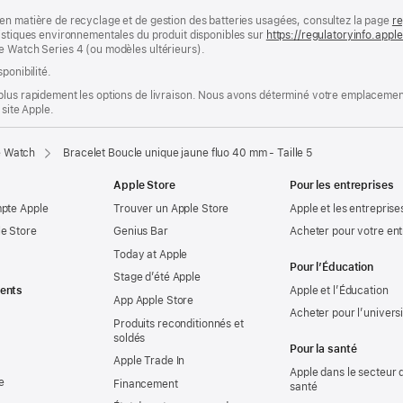
en matière de recyclage et de gestion des batteries usagées, consultez la page
re
ristiques environnementales du produit disponibles sur
https://regulatoryinfo.app
e Watch Series 4 (ou modèles ultérieurs).
ponibilité.
plus rapidement les options de livraison. Nous avons déterminé votre emplacement
 site Apple.
e Watch
Bracelet Boucle unique jaune fluo 40 mm - Taille 5
Apple Store
Pour les entreprises
mpte Apple
Trouver un Apple Store
Apple et les entreprise
e Store
Genius Bar
Acheter pour votre ent
Today at Apple
Pour l’Éducation
Stage d’été Apple
ents
Apple et l’Éducation
App Apple Store
Acheter pour l’univers
Produits reconditionnés et
soldés
Pour la santé
Apple Trade In
Apple dans le secteur d
e
Financement
santé