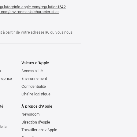
gulatoryinfo.apple.com/regulation1542
(s’ouvre
le.com/environmentalcharacteristics
.
dans
une
nouvelle
fenêtre)
 à partir de votre adresse IP, ou vous nous
Valeurs d’Apple
s
Accessibilité
reprise
Environnement
Confidentialité
Chaîne logistique
ité
À propos d’Apple
Newsroom
Direction d’Apple
e la
Travailler chez Apple