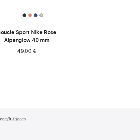
oucle Sport Nike Rose
Alpenglow 40 mm
49,00 €
.com/fr-fr/docs
(s’ouvre
dans
une
nouvelle
fenêtre)