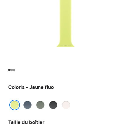
Coloris - Jaune fluo
Bleu
Gris
Noir
Rose
maritime
vert
tendre
Jaune fluo
Taille du boîtier