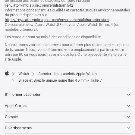
de gestion des batteries usagées, consultez la page
nouvelle
regulatoryinfo.apple.com/regulation1542
fenêtre)
(s’ouvre
Informations concernant les qualités et caractéristiques environnementales
dans
du produit disponibles sur
une
https://regulatoryinfo.apple.com/environmentalcharacteristics
nouvelle
.
Compatible avec l’Apple Watch SE et avec l’Apple Watch Series 4 (ou
fenêtre)
modèles ultérieurs).
Les bracelets sont soumis à des conditions de disponibilité.
Nous utilisons votre emplacement pour afficher plus rapidement les options
de livraison. Nous avons déterminé votre emplacement à partir de votre
adresse IP, ou vous nous l’avez indiqué lors d’une précédente visite sur le
site Apple.
Watch
Acheter des bracelets Apple Watch
Apple
Bracelet Boucle unique jaune fluo 40 mm - Taille 7
S’informer et acheter
Apple Cartes
Compte
Divertissements