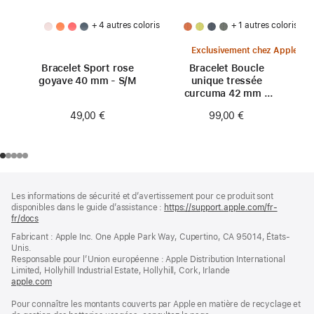
+ 4 autres coloris
+ 1 autres coloris
Exclusivement chez Apple
Bracelet Sport rose
Bracelet Boucle
goyave 40 mm - S/M
unique tressée
curcuma 42 mm -
Taille 0
49,00 €
99,00 €
Pied
Notes
Les informations de sécurité et d’avertissement pour ce produit sont
de
de
disponibles dans le guide d’assistance :
https://support.apple.com/fr-
bas
page
fr/docs
(s’ouvre
de
dans
Fabricant : Apple Inc. One Apple Park Way, Cupertino, CA 95014, États-
page
une
Unis.
nouvelle
Responsable pour l’Union européenne : Apple Distribution International
fenêtre)
Limited, Hollyhill Industrial Estate, Hollyhill, Cork, Irlande
apple.com
(s’ouvre
dans
Pour connaître les montants couverts par Apple en matière de recyclage et
une