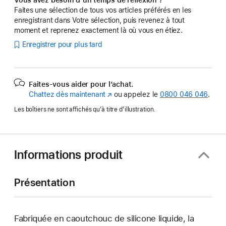
Faites une sélection de tous vos articles préférés en les
enregistrant dans Votre sélection, puis revenez à tout
moment et reprenez exactement là où vous en étiez.
Enregistrer pour plus tard
Faites-vous aider pour l’achat.
Chattez dès maintenant
(s’ouvre
ou appelez le
0800 046 046
.
dans
Les boîtiers ne sont affichés qu’à titre d’illustration.
une
nouvelle
fenêtre)
Informations produit
Présentation
Fabriquée en caoutchouc de silicone liquide, la