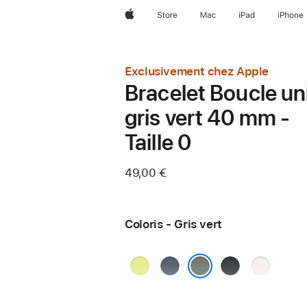
Apple
Store
Mac
iPad
iPhone
Exclusivement chez Apple
Bracelet Boucle un
gris vert 40 mm -
Taille 0
49,00 €
Coloris - Gris vert
Jaune
Bleu
Noir
Rose
fluo
maritime
tendre
Gris vert