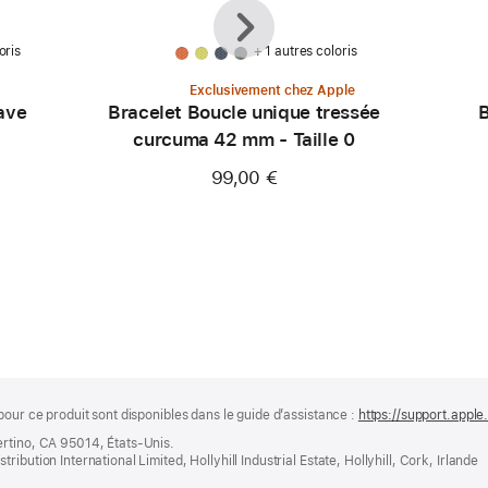
Précédent
Suivant
oris
+ 1 autres coloris
Exclusivement chez Apple
ave
Bracelet Boucle unique tressée
B
curcuma 42 mm - Taille 0
99,00 €
pour ce produit sont disponibles dans le guide d’assistance :
https://support.apple
ertino, CA 95014, États-Unis.
bution International Limited, Hollyhill Industrial Estate, Hollyhill, Cork, Irlande