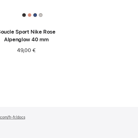
oucle Sport Nike Rose
Alpenglow 40 mm
49,00 €
.com/fr-fr/docs
(s’ouvre
dans
une
nouvelle
fenêtre)