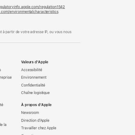
gulatoryinfo.apple.com/regulation1542
(s’ouvre
le.com/environmentalcharacteristics
.
dans
une
nouvelle
fenêtre)
 à partir de votre adresse IP, ou vous nous
Valeurs d’Apple
s
Accessibilité
reprise
Environnement
Confidentialité
Chaîne logistique
ité
À propos d’Apple
Newsroom
Direction d’Apple
e la
Travailler chez Apple