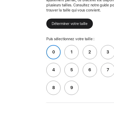
plusieurs tailles. Consultez notre guide p
trouver la taille qui vous convient.
Déterminer votre taille
Puis sélectionnez votre taille :
0
1
2
3
4
5
6
7
8
9