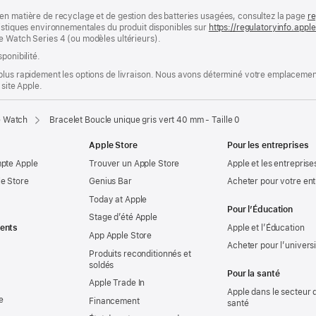
en matière de recyclage et de gestion des batteries usagées, consultez la page
re
ristiques environnementales du produit disponibles sur
https://regulatoryinfo.app
e Watch Series 4 (ou modèles ultérieurs).
ponibilité.
plus rapidement les options de livraison. Nous avons déterminé votre emplacement
 site Apple.
e Watch
Bracelet Boucle unique gris vert 40 mm - Taille 0
Apple Store
Pour les entreprises
mpte Apple
Trouver un Apple Store
Apple et les entreprise
e Store
Genius Bar
Acheter pour votre ent
Today at Apple
Pour l’Éducation
Stage d’été Apple
ents
Apple et l’Éducation
App Apple Store
Acheter pour l’univers
Produits reconditionnés et
soldés
Pour la santé
Apple Trade In
Apple dans le secteur d
e
Financement
santé