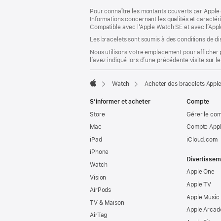
dans
Pour connaître les montants couverts par Apple 
une
Informations concernant les qualités et caracté
nouvelle
Compatible avec l’Apple Watch SE et avec l’Appl
fenêtre)
Les bracelets sont soumis à des conditions de dis
Nous utilisons votre emplacement pour afficher 
l’avez indiqué lors d’une précédente visite sur le
Watch
Acheter des bracelets Appl
Apple
S’informer et acheter
Compte
Store
Gérer le co
Mac
Compte Appl
iPad
iCloud.com
iPhone
Divertissem
Watch
Apple One
Vision
Apple TV
AirPods
Apple Music
TV & Maison
Apple Arcad
AirTag