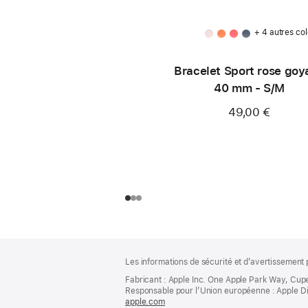
+ 4 autres col
Bracelet Sport rose goy
40 mm - S/M
49,00 €
Pied
Notes
Les informations de sécurité et d’avertissement 
de
de
bas
Fabricant : Apple Inc. One Apple Park Way, Cup
page
Responsable pour l’Union européenne : Apple Distri
de
apple.com
(s’ouvre
page