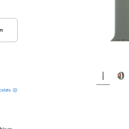
m
acelets
ible en