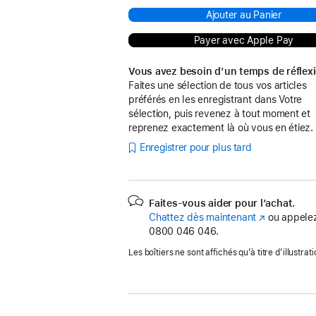
Ajouter au Panier
Payer avec Apple Pay
Vous avez besoin d’un temps de réflex
Faites une sélection de tous vos articles
préférés en les enregistrant dans Votre
sélection, puis revenez à tout moment et
reprenez exactement là où vous en étiez.
Enregistrer pour plus tard
Faites-vous aider pour l’achat.
Chattez dès maintenant
(s’ouvre
ou appelez
0800 046 046.
dans
une
Les boîtiers ne sont affichés qu’à titre d’illustrati
nouvelle
fenêtre)