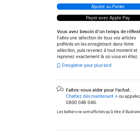
Ajouter au Panier
Payer avec Apple Pay
Vous avez besoin d’un temps de réflex
Faites une sélection de tous vos articles
préférés en les enregistrant dans Votre
sélection, puis revenez à tout moment et
reprenez exactement là où vous en étiez.
Enregistrer pour plus tard
Faites-vous aider pour l’achat.
Chattez dès maintenant
(s’ouvre
ou appelez
0800 046 046.
dans
une
Les boîtiers ne sont affichés qu’à titre d’illustrati
nouvelle
fenêtre)