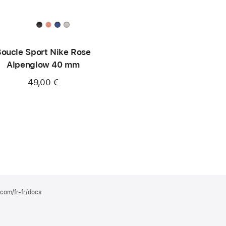
oucle Sport Nike Rose
Alpenglow 40 mm
49,00 €
.com/fr-fr/docs
(s’ouvre
dans
une
nouvelle
fenêtre)