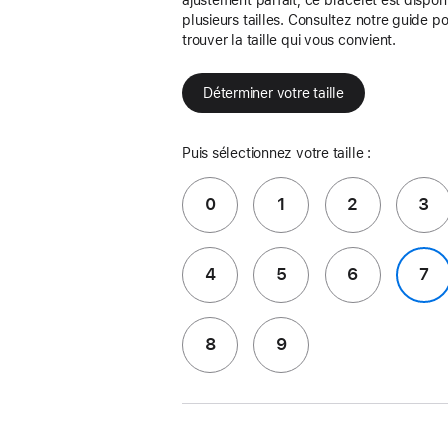
plusieurs tailles. Consultez notre guide p
trouver la taille qui vous convient.
Déterminer votre taille
Puis sélectionnez votre taille :
0
1
2
3
4
5
6
7
8
9