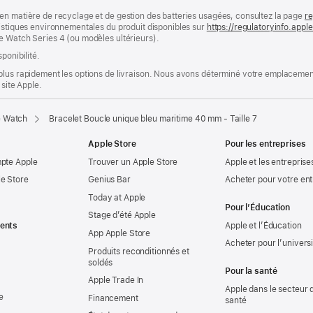
en matière de recyclage et de gestion des batteries usagées, consultez la page
re
ristiques environnementales du produit disponibles sur
https://regulatoryinfo.app
e Watch Series 4 (ou modèles ultérieurs).
ponibilité.
plus rapidement les options de livraison. Nous avons déterminé votre emplacement
 site Apple.
e Watch
Bracelet Boucle unique bleu maritime 40 mm - Taille 7
Apple Store
Pour les entreprises
mpte Apple
Trouver un Apple Store
Apple et les entreprise
e Store
Genius Bar
Acheter pour votre ent
Today at Apple
Pour l’Éducation
Stage d’été Apple
ents
Apple et l’Éducation
App Apple Store
Acheter pour l’univers
Produits reconditionnés et
soldés
Pour la santé
Apple Trade In
Apple dans le secteur d
e
Financement
santé