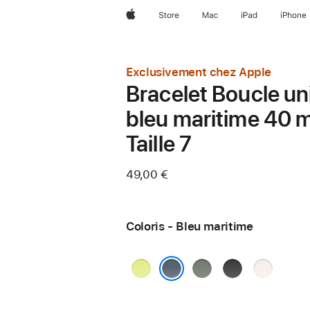
Apple
Store
Mac
iPad
iPhone
Exclusivement chez Apple
Bracelet Boucle un
bleu maritime 40 
Taille 7
49,00 €
Coloris - Bleu maritime
Jaune
Gris
Noir
Rose
fluo
vert
tendre
Bleu maritime