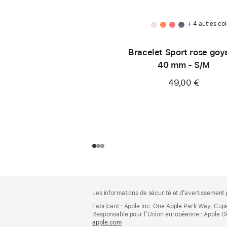
+ 4 autres col
Bracelet Sport rose goy
40 mm - S/M
49,00 €
Pied
Notes
Les informations de sécurité et d’avertissement 
de
de
bas
Fabricant : Apple Inc. One Apple Park Way, Cup
page
Responsable pour l’Union européenne : Apple Distri
de
apple.com
(s’ouvre
page