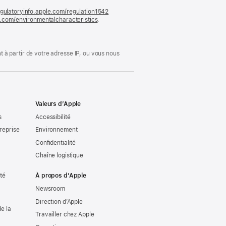
gulatoryinfo.apple.com/regulation1542
(s’ouvre
le.com/environmentalcharacteristics
.
dans
une
nouvelle
fenêtre)
 à partir de votre adresse IP, ou vous nous
Valeurs d’Apple
s
Accessibilité
reprise
Environnement
Confidentialité
Chaîne logistique
ité
À propos d’Apple
Newsroom
Direction d’Apple
e la
Travailler chez Apple