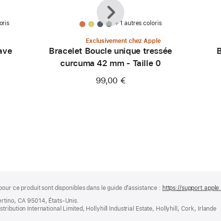
Précédent
Suivant
oris
+ 1 autres coloris
Exclusivement chez Apple
ave
Bracelet Boucle unique tressée
B
curcuma 42 mm - Taille 0
99,00 €
pour ce produit sont disponibles dans le guide d’assistance :
https://support.apple
ertino, CA 95014, États-Unis.
bution International Limited, Hollyhill Industrial Estate, Hollyhill, Cork, Irlande