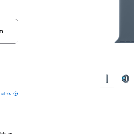
m
acelets
ible en