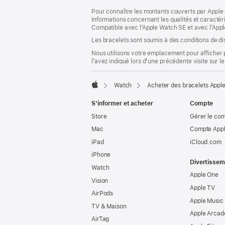
dans
Pour connaître les montants couverts par Apple 
une
Informations concernant les qualités et caracté
nouvelle
Compatible avec l’Apple Watch SE et avec l’Appl
fenêtre)
Les bracelets sont soumis à des conditions de dis
Nous utilisons votre emplacement pour afficher 
l’avez indiqué lors d’une précédente visite sur le
Watch
Acheter des bracelets Appl
Apple
S’informer et acheter
Compte
Store
Gérer le co
Mac
Compte Appl
iPad
iCloud.com
iPhone
Divertissem
Watch
Apple One
Vision
Apple TV
AirPods
Apple Music
TV & Maison
Apple Arcad
AirTag