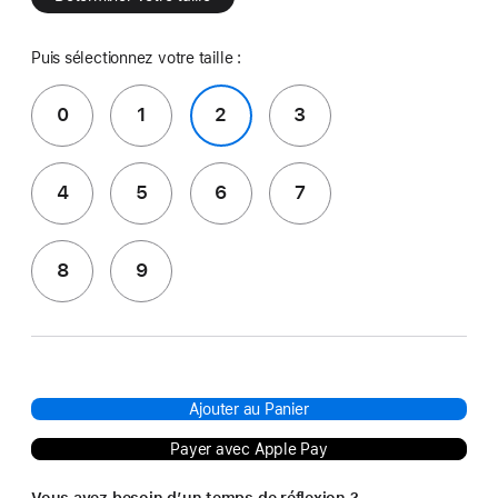
Puis sélectionnez votre taille :
0
1
2
3
4
5
6
7
8
9
Ajouter au Panier
Payer avec Apple Pay
Vous avez besoin d’un temps de réflexion ?