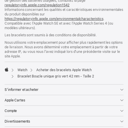
de gestion des batteries usagées, consultez la page
nouvelle
regulatoryinfo.apple.com/regulation1542
fenêtre)
(s’ouvre
Informations concernant les qualités et caractéristiques environnementales
dans
du produit disponibles sur
une
https://regulatoryinfo.apple.com/environmentalcharacteristics
nouvelle
.
Compatible avec l’Apple Watch SE et avec l’Apple Watch Series 4 (ou
fenêtre)
modèles ultérieurs).
Les bracelets sont soumis à des conditions de disponibilité.
Nous utilisons votre emplacement pour afficher plus rapidement les options
de livraison. Nous avons déterminé votre emplacement à partir de votre
adresse IP, ou vous nous l’avez indiqué lors d’une précédente visite sur le
site Apple.
Watch
Acheter des bracelets Apple Watch
Apple
Bracelet Boucle unique gris vert 42 mm - Taille 2
S’informer et acheter
Apple Cartes
Compte
Divertissements