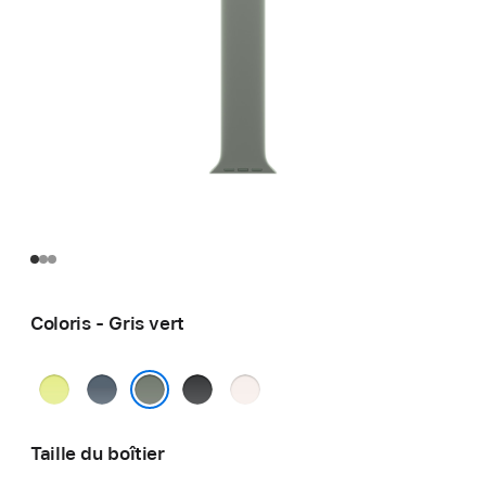
Coloris - Gris vert
Jaune
Bleu
Noir
Rose
fluo
maritime
tendre
Gris vert
Taille du boîtier