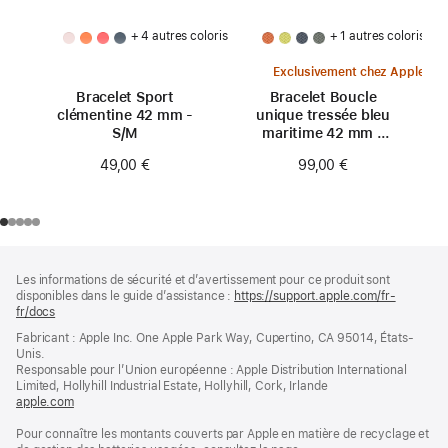
+ 4 autres coloris
+ 1 autres coloris
Exclusivement chez Apple
Bracelet Sport
Bracelet Boucle
clémentine 42 mm -
unique tressée bleu
S/M
maritime 42 mm -
Taille 0
49,00 €
99,00 €
Pied
Notes
Les informations de sécurité et d’avertissement pour ce produit sont
de
de
disponibles dans le guide d’assistance :
https://support.apple.com/fr-
bas
page
fr/docs
(s’ouvre
de
dans
Fabricant : Apple Inc. One Apple Park Way, Cupertino, CA 95014, États-
page
une
Unis.
nouvelle
Responsable pour l’Union européenne : Apple Distribution International
fenêtre)
Limited, Hollyhill Industrial Estate, Hollyhill, Cork, Irlande
apple.com
(s’ouvre
dans
Pour connaître les montants couverts par Apple en matière de recyclage et
une