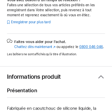
Faites une sélection de tous vos articles préférés en les
enregistrant dans Votre sélection, puis revenez à tout
moment et reprenez exactement là où vous en étiez.
Enregistrer pour plus tard
Faites-vous aider pour l’achat.
Chattez dès maintenant
(s’ouvre
ou appelez le
0800 046 046
.
dans
Les boîtiers ne sont affichés qu’à titre d’illustration.
une
nouvelle
fenêtre)
Informations produit
Présentation
Fabriquée en caoutchouc de silicone liquide, la