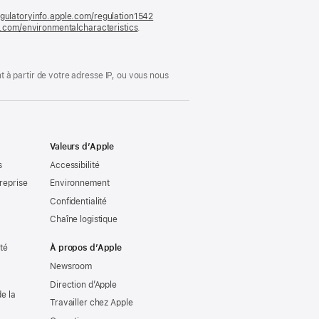
gulatoryinfo.apple.com/regulation1542
(s’ouvre
le.com/environmentalcharacteristics
.
dans
une
nouvelle
fenêtre)
 à partir de votre adresse IP, ou vous nous
Valeurs d’Apple
s
Accessibilité
reprise
Environnement
Confidentialité
Chaîne logistique
ité
À propos d’Apple
Newsroom
Direction d’Apple
e la
Travailler chez Apple