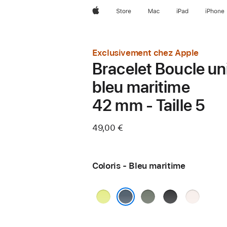
Apple
Store
Mac
iPad
iPhone
Exclusivement chez Apple
Bracelet Boucle un
bleu maritime
42 mm - Taille 5
49,00 €
Coloris - Bleu maritime
Jaune
Gris
Noir
Rose
fluo
vert
tendre
Bleu maritime