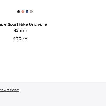
cle Sport Nike Gris voilé
42 mm
49,00 €
.com/fr-fr/docs
(s’ouvre
dans
une
nouvelle
fenêtre)