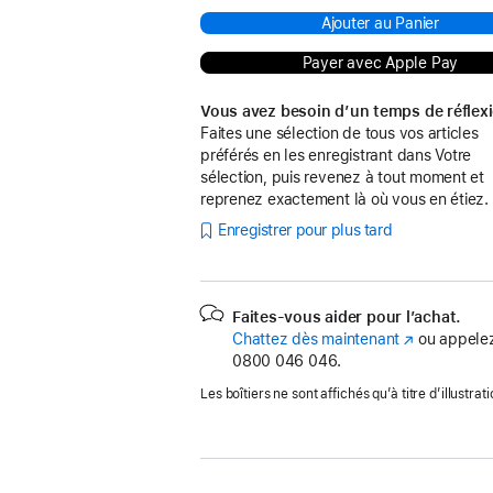
Ajouter au Panier
Payer avec Apple Pay
Vous avez besoin d’un temps de réflex
Faites une sélection de tous vos articles
préférés en les enregistrant dans Votre
sélection, puis revenez à tout moment et
reprenez exactement là où vous en étiez.
Enregistrer pour plus tard
Faites-vous aider pour l’achat.
Chattez dès maintenant
(s’ouvre
ou appelez
0800 046 046.
dans
une
Les boîtiers ne sont affichés qu’à titre d’illustrati
nouvelle
fenêtre)