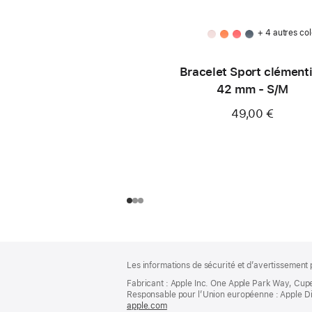
+ 4 autres col
Bracelet Sport clément
42 mm - S/M
49,00 €
Pied
Notes
Les informations de sécurité et d’avertissement 
de
de
bas
Fabricant : Apple Inc. One Apple Park Way, Cup
page
Responsable pour l’Union européenne : Apple Distri
de
apple.com
(s’ouvre
page