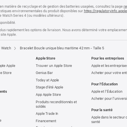
en matière de recyclage et de gestion des batteries usagées, consultez la page
re
ristiques environnementales du produit disponibles sur
https://regulatoryinfo.app
e Watch Series 4 (ou modèles ultérieurs).
ponibilité.
plus rapidement les options de livraison. Nous avons déterminé votre emplacement
 site Apple.
e Watch
Bracelet Boucle unique bleu maritime 42 mm - Taille 5
Apple Store
Pour les entreprises
mpte Apple
Trouver un Apple Store
Apple et les entreprise
e Store
Genius Bar
Acheter pour votre ent
Today at Apple
Pour l’Éducation
Stage d’été Apple
ents
Apple et l’Éducation
App Apple Store
Acheter pour l’univers
Produits reconditionnés et
soldés
Pour la santé
Apple Trade In
Apple dans le secteur d
e
Financement
santé