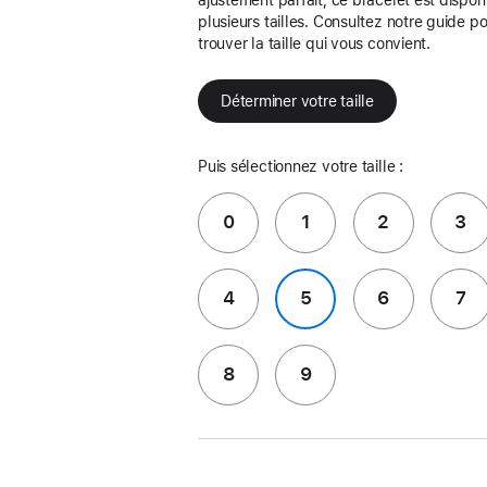
plusieurs tailles. Consultez notre guide p
trouver la taille qui vous convient.
Déterminer votre taille
Puis sélectionnez votre taille :
0
1
2
3
4
5
6
7
8
9