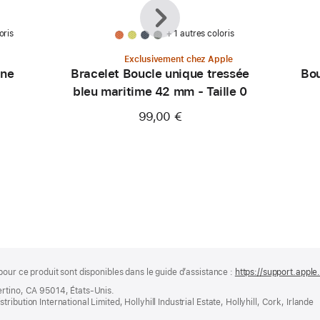
Précédent
Suivant
oris
+ 1 autres coloris
Exclusivement chez Apple
ine
Bracelet Boucle unique tressée
Bou
bleu maritime 42 mm - Taille 0
99,00 €
pour ce produit sont disponibles dans le guide d’assistance :
https://support.apple
ertino, CA 95014, États-Unis.
bution International Limited, Hollyhill Industrial Estate, Hollyhill, Cork, Irlande