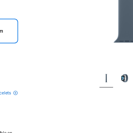
m
acelets
ible en