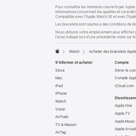
dans
Pour connaître les montants couverts par Apple 
une
Informations concernant les qualités et caracté
nouvelle
Compatible avec l’Apple Watch SE et avec l’Appl
fenêtre)
Les bracelets sont soumis à des conditions de dis
Nous utilisons votre emplacement pour afficher 
l’avez indiqué lors d’une précédente visite sur le
Watch
Acheter des bracelets Appl
Apple
S’informer et acheter
Compte
Store
Gérer le co
Mac
Compte Appl
iPad
iCloud.com
iPhone
Divertissem
Watch
Apple One
Vision
Apple TV
AirPods
Apple Music
TV & Maison
Apple Arcad
AirTag