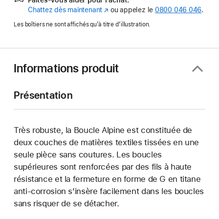
Chattez dès maintenant
(s’ouvre
ou appelez le
0800 046 046
.
dans
Les boîtiers ne sont affichés qu’à titre d’illustration.
une
nouvelle
fenêtre)
Informations produit
Présentation
Très robuste, la Boucle Alpine est constituée de
deux couches de matières textiles tissées en une
seule pièce sans coutures. Les boucles
supérieures sont renforcées par des fils à haute
résistance et la fermeture en forme de G en titane
anti-corrosion s’insère facilement dans les boucles
sans risquer de se détacher.