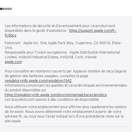
Pied
Notes
Les informations de sécurité et d’avertissement pour ce produit sont
de
de
disponibles dans le guide d’assistance :
https://support.apple.com/fr-
bas
page
fr/docs
(s’ouvre
de
dans
Fabricant : Apple Inc. One Apple Park Way, Cupertino, CA 95014, États-
page
une
Unis.
nouvelle
Responsable pour l’Union européenne : Apple Distribution International
fenêtre)
Limited, Hollyhill Industrial Estate, Hollyhill, Cork, Irlande
apple.com
(s’ouvre
dans
Pour connaître les montants couverts par Apple en matière de recyclage et
une
de gestion des batteries usagées, consultez la page
nouvelle
regulatoryinfo.apple.com/regulation1542
fenêtre)
(s’ouvre
Informations concernant les qualités et caractéristiques environnementales
dans
du produit disponibles sur
une
https://regulatoryinfo.apple.com/environmentalcharacteristics
nouvelle
.
Les bracelets sont soumis à des conditions de disponibilité.
fenêtre)
Nous utilisons votre emplacement pour afficher plus rapidement les options
de livraison. Nous avons déterminé votre emplacement à partir de votre
adresse IP, ou vous nous l’avez indiqué lors d’une précédente visite sur le
site Apple.