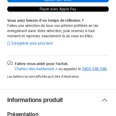
Payer avec Apple Pay
Vous avez besoin d’un temps de réflexion ?
Faites une sélection de tous vos articles préférés en les
enregistrant dans Votre sélection, puis revenez à tout
moment et reprenez exactement là où vous en étiez.
Enregistrer pour plus tard
Faites-vous aider pour l’achat.
Chattez dès maintenant
(s’ouvre
ou appelez le
0800 046 046
.
dans
Les boîtiers ne sont affichés qu’à titre d’illustration.
une
nouvelle
fenêtre)
Informations produit
Présentation