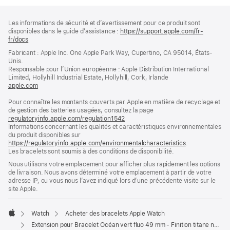
Pied
Notes
Les informations de sécurité et d’avertissement pour ce produit sont
de
de
disponibles dans le guide d’assistance :
https://support.apple.com/fr-
bas
page
fr/docs
(s’ouvre
de
dans
Fabricant : Apple Inc. One Apple Park Way, Cupertino, CA 95014, États-
page
une
Unis.
nouvelle
Responsable pour l’Union européenne : Apple Distribution International
fenêtre)
Limited, Hollyhill Industrial Estate, Hollyhill, Cork, Irlande
apple.com
(s’ouvre
dans
Pour connaître les montants couverts par Apple en matière de recyclage et
une
de gestion des batteries usagées, consultez la page
nouvelle
regulatoryinfo.apple.com/regulation1542
fenêtre)
(s’ouvre
Informations concernant les qualités et caractéristiques environnementales
dans
du produit disponibles sur
une
https://regulatoryinfo.apple.com/environmentalcharacteristics
nouvelle
.
Les bracelets sont soumis à des conditions de disponibilité.
fenêtre)
Nous utilisons votre emplacement pour afficher plus rapidement les options
de livraison. Nous avons déterminé votre emplacement à partir de votre
adresse IP, ou vous nous l’avez indiqué lors d’une précédente visite sur le
site Apple.
Watch
Acheter des bracelets Apple Watch
Apple
Extension pour Bracelet Océan vert fluo 49 mm - Finition titane naturel