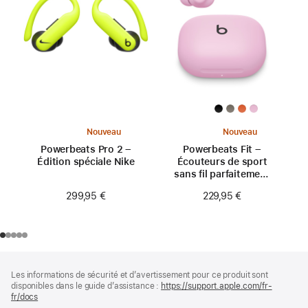
Nouveau
Nouveau
Powerbeats Pro 2 –
Powerbeats Fit –
Édition spéciale Nike
Écouteurs de sport
sans fil parfaitement
ajustés – Rose néon
299,95 €
229,95 €
Pied
Notes
Les informations de sécurité et d’avertissement pour ce produit sont
de
de
disponibles dans le guide d’assistance :
https://support.apple.com/fr-
bas
page
fr/docs
(s’ouvre
de