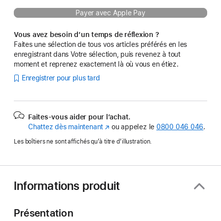
Payer avec Apple Pay
Vous avez besoin d’un temps de réflexion ?
Faites une sélection de tous vos articles préférés en les
enregistrant dans Votre sélection, puis revenez à tout
moment et reprenez exactement là où vous en étiez.
Enregistrer pour plus tard
Faites-vous aider pour l’achat.
Chattez dès maintenant
(s’ouvre
ou appelez le
0800 046 046
.
dans
Les boîtiers ne sont affichés qu’à titre d’illustration.
une
nouvelle
fenêtre)
Informations produit
Présentation