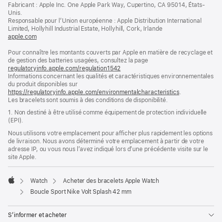
dans
Fabricant : Apple Inc. One Apple Park Way, Cupertino, CA 95014, États-
page
une
Unis.
nouvelle
Responsable pour l’Union européenne : Apple Distribution International
fenêtre)
Limited, Hollyhill Industrial Estate, Hollyhill, Cork, Irlande
apple.com
(s’ouvre
dans
Pour connaître les montants couverts par Apple en matière de recyclage et
une
de gestion des batteries usagées, consultez la page
nouvelle
regulatoryinfo.apple.com/regulation1542
fenêtre)
(s’ouvre
Informations concernant les qualités et caractéristiques environnementales
dans
du produit disponibles sur
une
https://regulatoryinfo.apple.com/environmentalcharacteristics
nouvelle
.
Les bracelets sont soumis à des conditions de disponibilité.
fenêtre)
1. Non destiné à être utilisé comme équipement de protection individuelle
(EPI).
Nous utilisons votre emplacement pour afficher plus rapidement les options
de livraison. Nous avons déterminé votre emplacement à partir de votre
adresse IP, ou vous nous l’avez indiqué lors d’une précédente visite sur le
site Apple.
Watch
Acheter des bracelets Apple Watch
Apple
Boucle Sport Nike Volt Splash 42 mm
S’informer et acheter