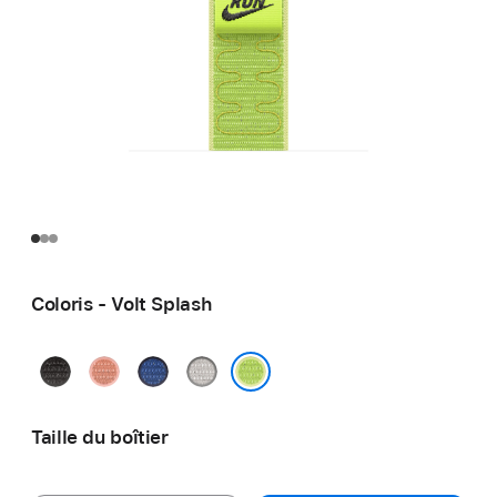
Coloris - Volt Splash
Noir
Rose
Blue
Gris
nuit
Alpenglow
Ribbon
voilé
Volt Splash
Taille du boîtier