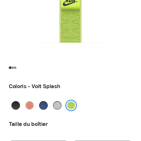
Coloris - Volt Splash
Noir
Rose
Blue
Gris
nuit
Alpenglow
Ribbon
voilé
Volt Splash
Taille du boîtier