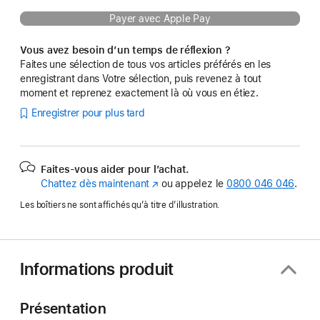
Payer avec Apple Pay
Vous avez besoin d’un temps de réflexion ?
Faites une sélection de tous vos articles préférés en les
enregistrant dans Votre sélection, puis revenez à tout
moment et reprenez exactement là où vous en étiez.
Enregistrer pour plus tard
Faites-vous aider pour l’achat.
Chattez dès maintenant
(s’ouvre
ou appelez le
0800 046 046
.
dans
Les boîtiers ne sont affichés qu’à titre d’illustration.
une
nouvelle
fenêtre)
Informations produit
Présentation