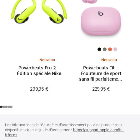
Nouveau
Nouveau
Powerbeats Pro 2 –
Powerbeats Fit –
Édition spéciale Nike
Écouteurs de sport
sans fil parfaitement
ajustés – Rose néon
299,95 €
229,95 €
Pied
Notes
Les informations de sécurité et d’avertissement pour ce produit sont
de
de
disponibles dans le guide d’assistance :
https://support.apple.com/fr-
bas
page
fr/docs
(s’ouvre
de