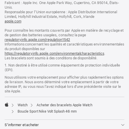
dans
Fabricant : Apple Inc. One Apple Park Way, Cupertino, CA 95014, États-
page
une
Unis.
nouvelle
Responsable pour l’Union européenne : Apple Distribution International
fenêtre)
Limited, Hollyhill Industrial Estate, Hollyhill, Cork, Irlande
apple.com
(s’ouvre
dans
Pour connaître les montants couverts par Apple en matière de recyclage et
une
de gestion des batteries usagées, consultez la page
nouvelle
regulatoryinfo.apple.com/regulation1542
fenêtre)
(s’ouvre
Informations concernant les qualités et caractéristiques environnementales
dans
du produit disponibles sur
une
https://regulatoryinfo.apple.com/environmentalcharacteristics
nouvelle
.
Les bracelets sont soumis à des conditions de disponibilité.
fenêtre)
1. Non destiné à être utilisé comme équipement de protection individuelle
(EPI).
Nous utilisons votre emplacement pour afficher plus rapidement les options
de livraison. Nous avons déterminé votre emplacement à partir de votre
adresse IP, ou vous nous l’avez indiqué lors d’une précédente visite sur le
site Apple.
Watch
Acheter des bracelets Apple Watch
Apple
Boucle Sport Nike Volt Splash 46 mm
S’informer et acheter