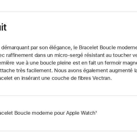
it
 démarquant par son élégance, le Bracelet Boucle moderne 
ec raffinement dans un micro-sergé résistant au toucher v
emière vue à une boucle pleine est en fait un fermoir magn
attache très facilement. Nous avons également augmenté la r
acelet en insérant une couche de fibres Vectran.
acelet Boucle moderne pour Apple Watch¹