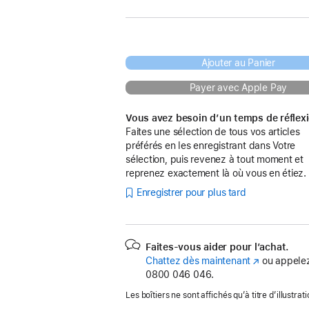
Ajouter au Panier
Payer avec Apple Pay
Vous avez besoin d’un temps de réflex
Faites une sélection de tous vos articles
préférés en les enregistrant dans Votre
sélection, puis revenez à tout moment et
reprenez exactement là où vous en étiez.
Enregistrer pour plus tard
Faites-vous aider pour l’achat.
Chattez dès maintenant
(s’ouvre
ou appelez
0800 046 046.
dans
une
Les boîtiers ne sont affichés qu’à titre d’illustrati
nouvelle