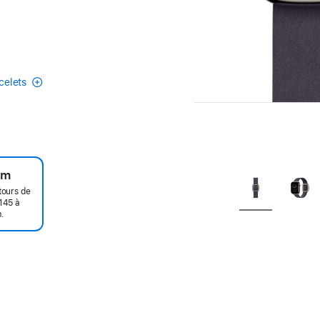
acelets
um
tours de
145 à
.