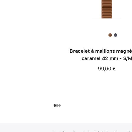
Bracelet à maillons magné
caramel 42 mm - S/
99,00 €
Pied
Notes