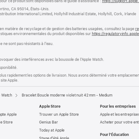
pour ce produit sont disponibles dans le guide d’assistance :
https://support.apple
ertino, CA 95014, États-Unis.
bution International Limited, Hollyhill Industrial Estate, Hollyhill, Cork, Irlande
en matière de recyclage et de gestion des batteries usagées, consultez la page
re
ristiques environnementales du produit disponibles sur
https://regulatoryinfo.app
e ne sont pas résistants à l’eau.
ovoquer des interférences avec la boussole de l’Apple Watch.
ponibilité.
plus rapidement les options de livraison. Nous avons déterminé votre emplacement
 site Apple.
e Watch
Bracelet Boucle moderne violet nuit 42 mm - Medium
Apple Store
Pour les entreprises
mpte Apple
Trouver un Apple Store
Apple et les entreprise
e Store
Genius Bar
Acheter pour votre ent
Today at Apple
Pour l’Éducation
Stage d’été Apple