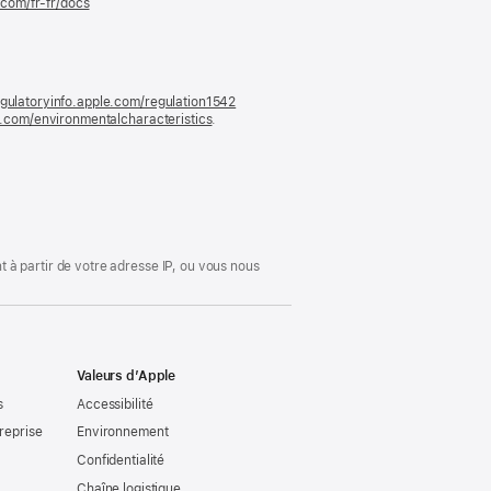
.com/fr-fr/docs
(s’ouvre
dans
une
nouvelle
fenêtre)
gulatoryinfo.apple.com/regulation1542
(s’ouvre
le.com/environmentalcharacteristics
.
dans
une
nouvelle
fenêtre)
 à partir de votre adresse IP, ou vous nous
Valeurs d’Apple
s
Accessibilité
reprise
Environnement
Confidentialité
Chaîne logistique