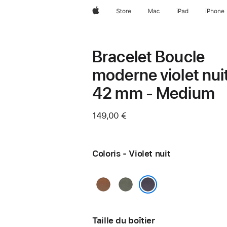
Apple
Store
Mac
iPad
iPhone
Bracelet Boucle
moderne violet nui
42 mm - Medium
149,00 €
Coloris - Violet nuit
Caramel
Gris
sauge
Violet nuit
Taille du boîtier