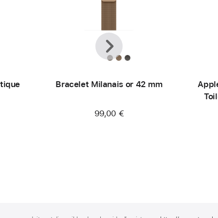
Précédent
Suivant
tique
Bracelet Milanais or 42 mm
Appl
M
Toi
99,00 €