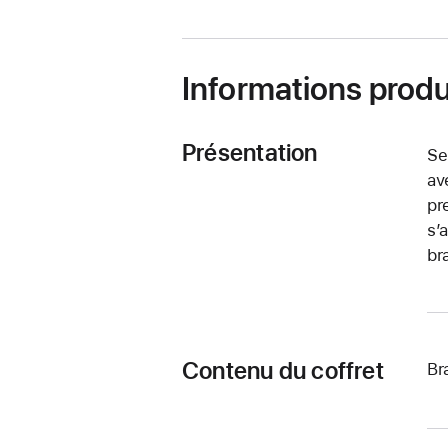
fenêtre)
Informations produ
Présentation
Se
av
pr
s’
br
Contenu du coffret
Br