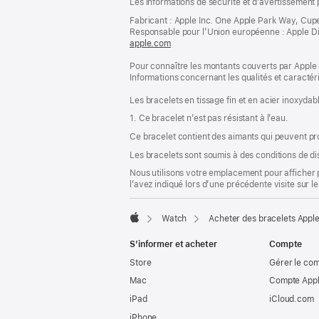
Les informations de sécurité et d’avertissement 
de
de
bas
Fabricant : Apple Inc. One Apple Park Way, Cup
page
Responsable pour l’Union européenne : Apple Distri
de
apple.com
(s’ouvre
page
dans
Pour connaître les montants couverts par Apple 
une
Informations concernant les qualités et caracté
nouvelle
fenêtre)
Les bracelets en tissage fin et en acier inoxydabl
1. Ce bracelet n’est pas résistant à l’eau.
Ce bracelet contient des aimants qui peuvent pr
Les bracelets sont soumis à des conditions de dis
Nous utilisons votre emplacement pour afficher 
l’avez indiqué lors d’une précédente visite sur le
Watch
Acheter des bracelets Appl
Apple
S’informer et acheter
Compte
Store
Gérer le co
Mac
Compte Appl
iPad
iCloud.com
iPhone