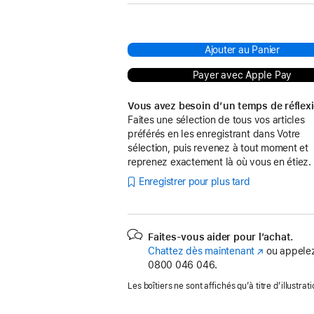
Ajouter au Panier
Payer avec Apple Pay
Vous avez besoin d’un temps de réflex
Faites une sélection de tous vos articles
préférés en les enregistrant dans Votre
sélection, puis revenez à tout moment et
reprenez exactement là où vous en étiez.
Enregistrer pour plus tard
Faites-vous aider pour l’achat.
Chattez dès maintenant
(s’ouvre
ou appelez
0800 046 046.
dans
une
Les boîtiers ne sont affichés qu’à titre d’illustrati
nouvelle
fenêtre)