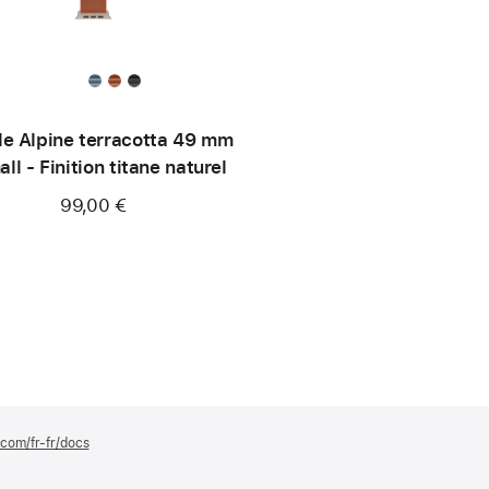
le Alpine terracotta 49 mm
all - Finition titane naturel
99,00 €
.com/fr-fr/docs
(s’ouvre
dans
une