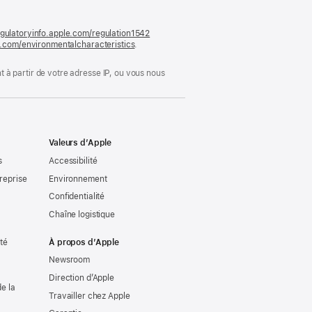
nouvelle
fenêtre)
gulatoryinfo.apple.com/regulation1542
(s’ouvre
le.com/environmentalcharacteristics
.
dans
une
nouvelle
 à partir de votre adresse IP, ou vous nous
fenêtre)
Valeurs d’Apple
s
Accessibilité
reprise
Environnement
Confidentialité
Chaîne logistique
ité
À propos d’Apple
Newsroom
Direction d’Apple
e la
Travailler chez Apple