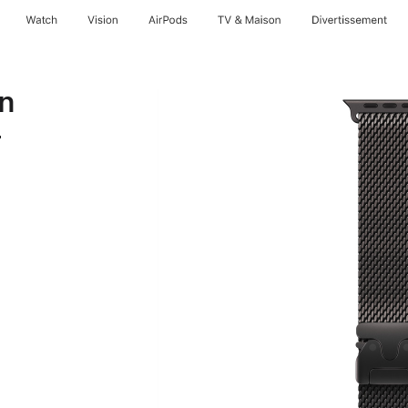
Watch
Vision
AirPods
TV & Maison
Divertissements
en
-