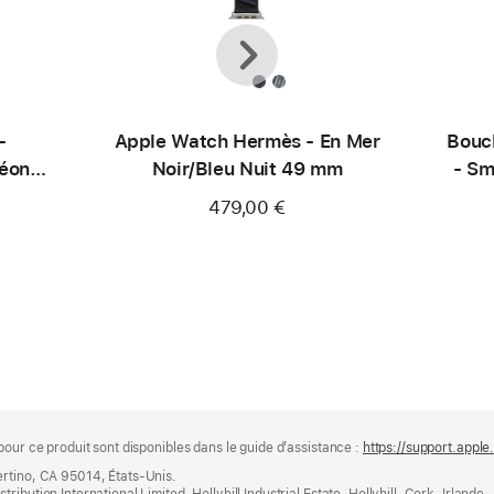
Précédent
Suivant
-
Apple Watch Hermès - En Mer
Bouc
Néon
Noir/Bleu Nuit 49 mm
- Sm
479,00 €
pour ce produit sont disponibles dans le guide d’assistance :
https://support.apple
ertino, CA 95014, États-Unis.
bution International Limited, Hollyhill Industrial Estate, Hollyhill, Cork, Irlande