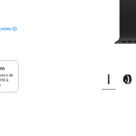
celets
um
tours de
155 à
.