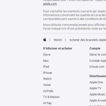
de
apple.com
(s’ouvre
page
dans
Pour connaître les montants couverts par Apple 
une
Informations concernant les qualités et caracté
nouvelle
Les bracelets sont soumis à des conditions de dis
fenêtre)
Nous utilisons votre emplacement pour afficher 
l’avez indiqué lors d’une précédente visite sur le
Watch
Acheter des bracelets Appl
Apple
S’informer et acheter
Compte
Store
Gérer le co
Mac
Compte Appl
iPad
iCloud.com
iPhone
Divertissem
Watch
Apple One
Vision
Apple TV
AirPods
Apple Music
TV & Maison
Apple Arcad
AirTag