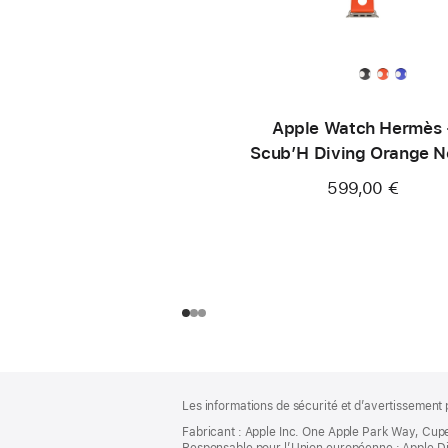
Apple Watch Hermès 
Scub’H Diving Orange 
49 mm
599,00 €
Pied
Notes
Les informations de sécurité et d’avertissement 
de
de
bas
Fabricant : Apple Inc. One Apple Park Way, Cup
page
Responsable pour l’Union européenne : Apple Distri