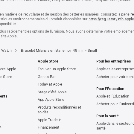
en matière de recyclage et de gestion des batteries usagées, consultez la page
re
ristiques environnementales du produit disponibles sur
https://regulatoryinfo.app
ponibilité.
plus rapidement les options de livraison. Nous avons déterminé votre emplacement
 site Apple.
e Watch
Bracelet Milanais en titane noir 49 mm - Small
Apple Store
Pour les entreprises
mpte Apple
Trouver un Apple Store
Apple et les entreprise
e Store
Genius Bar
Acheter pour votre ent
Today at Apple
Pour l’Éducation
Stage d’été Apple
ents
Apple et l’Éducation
App Apple Store
Acheter pour l’univers
Produits reconditionnés et
soldés
Pour la santé
Apple Trade In
Apple dans le secteur d
e
Financement
santé