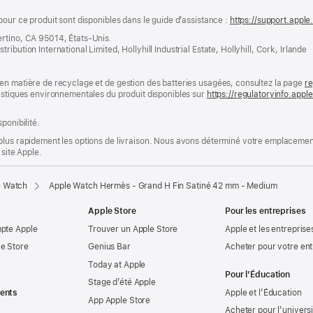
pour ce produit sont disponibles dans le guide d’assistance :
https://support.apple
ertino, CA 95014, États-Unis.
bution International Limited, Hollyhill Industrial Estate, Hollyhill, Cork, Irlande
en matière de recyclage et de gestion des batteries usagées, consultez la page
re
ristiques environnementales du produit disponibles sur
https://regulatoryinfo.app
ponibilité.
plus rapidement les options de livraison. Nous avons déterminé votre emplacement
 site Apple.
e Watch
Apple Watch Hermès - Grand H Fin Satiné 42 mm - Medium
Apple Store
Pour les entreprises
mpte Apple
Trouver un Apple Store
Apple et les entreprise
e Store
Genius Bar
Acheter pour votre ent
Today at Apple
Pour l’Éducation
Stage d’été Apple
ents
Apple et l’Éducation
App Apple Store
Acheter pour l’univers