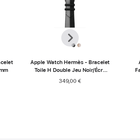
Précédent
Suivant
celet
Apple Watch Hermès - Bracelet
 mm
Toile H Double Jeu Noir/Écru
F
42 mm
349,00 €