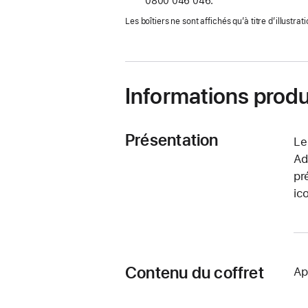
0800 046 046.
dans
une
Les boîtiers ne sont affichés qu’à titre d’illustrati
nouvelle
fenêtre)
Informations produ
Présentation
Le
Ad
pr
ic
Contenu du coffret
Ap