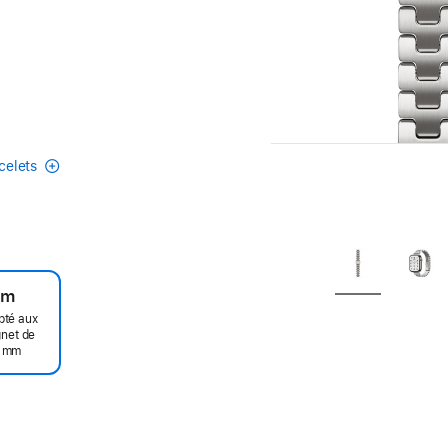
acelets
um
pté aux
gnet de
0 mm