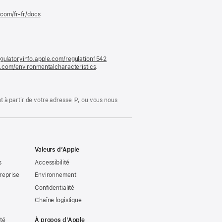
.com/fr-fr/docs
(s’ouvre
dans
une
nouvelle
fenêtre)
gulatoryinfo.apple.com/regulation1542
(s’ouvre
le.com/environmentalcharacteristics
.
dans
une
nouvelle
fenêtre)
 à partir de votre adresse IP, ou vous nous
Valeurs d’Apple
s
Accessibilité
reprise
Environnement
Confidentialité
Chaîne logistique
ité
À propos d’Apple