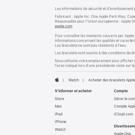
Pied
Notes
Les informations de sécurité et d’avertissement 
de
de
bas
Fabricant : Apple Inc. One Apple Park Way, Cup
page
Responsable pour l’Union européenne : Apple Distri
de
apple.com
(s’ouvre
page
dans
Pour connaître les montants couverts par Apple 
une
Informations concernant les qualités et caracté
nouvelle
Les bracelets ne sont pas résistants à l’eau.
fenêtre)
Les bracelets sont soumis à des conditions de dis
Nous utilisons votre emplacement pour afficher 
l’avez indiqué lors d’une précédente visite sur le
Watch
Acheter des bracelets Appl
Apple
S’informer et acheter
Compte
Store
Gérer le co
Mac
Compte Appl
iPad
iCloud.com
iPhone
Divertissem
Watch
Apple One