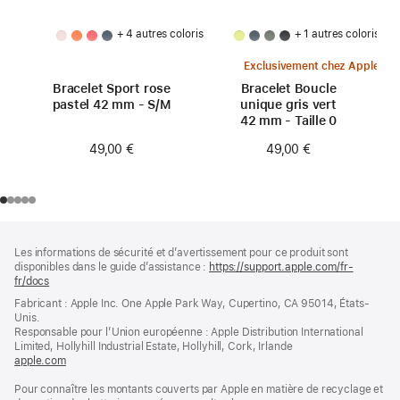
+ 4 autres coloris
+ 1 autres coloris
Exclusivement chez Apple
Bracelet Sport rose
Bracelet Boucle
pastel 42 mm - S/M
unique gris vert
42 mm - Taille 0
49,00 €
49,00 €
Pied
Notes
Les informations de sécurité et d’avertissement pour ce produit sont
de
de
disponibles dans le guide d’assistance :
https://support.apple.com/fr-
bas
page
fr/docs
(s’ouvre
de
dans
Fabricant : Apple Inc. One Apple Park Way, Cupertino, CA 95014, États-
page
une
Unis.
nouvelle
Responsable pour l’Union européenne : Apple Distribution International
fenêtre)
Limited, Hollyhill Industrial Estate, Hollyhill, Cork, Irlande
apple.com
(s’ouvre
dans
Pour connaître les montants couverts par Apple en matière de recyclage et
une