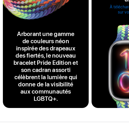
À téléchar
sur v
Arborant une gamme
de couleurs néon
inspirée des drapeaux
des fiertés, le nouveau
bracelet Pride Edition et
son cadran assorti
célèbrent la lumière qui
donne de la visibilité
aux communautés
LGBTQ+.