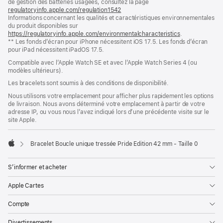
de gestion des batteries usagées, consultez la page
nouvelle
regulatoryinfo.apple.com/regulation1542
fenêtre)
(s’ouvre
Informations concernant les qualités et caractéristiques environnementales
dans
du produit disponibles sur
une
https://regulatoryinfo.apple.com/environmentalcharacteristics
nouvelle
.
** Les fonds d’écran pour iPhone nécessitent iOS 17.5. Les fonds d’écran
fenêtre)
pour iPad nécessitent iPadOS 17.5.
Compatible avec l’Apple Watch SE et avec l’Apple Watch Series 4 (ou
modèles ultérieurs).
Les bracelets sont soumis à des conditions de disponibilité.
Nous utilisons votre emplacement pour afficher plus rapidement les options
de livraison. Nous avons déterminé votre emplacement à partir de votre
adresse IP, ou vous nous l’avez indiqué lors d’une précédente visite sur le
site Apple.
Bracelet Boucle unique tressée Pride Edition 42 mm - Taille 0
Apple
S’informer et acheter
Apple Cartes
Compte
Divertissements