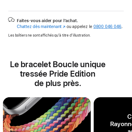
Faites-vous aider pour l’achat.
Chattez dès maintenant
(s’ouvre
ou appelez le
0800 046 046
.
dans
Les boîtiers ne sont affichés qu’à titre d’illustration.
une
nouvelle
fenêtre)
Le bracelet Boucle unique
tressée Pride Edition
de plus près.
C
Rayonn
a