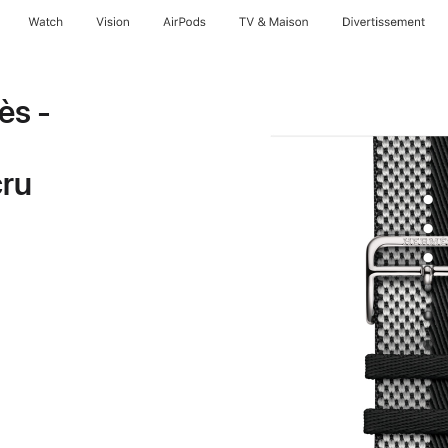
Watch
Vision
AirPods
TV & Maison
Divertissements
ès -
cru