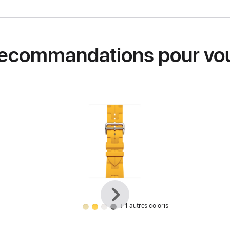
ecommandations pour vo
Précédent
Suivant
+ 1 autres coloris