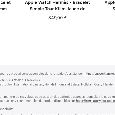
celet
Apple Watch Hermès - Bracelet
Appl
 mm
Simple Tour Kilim Jaune de
S
46 mm
349,00 €
pour ce produit sont disponibles dans le guide d’assistance :
https://support.apple
ertino, CA 95014, États-Unis.
bution International Limited, Hollyhill Industrial Estate, Hollyhill, Cork, Irlande
en matière de recyclage et de gestion des batteries usagées, consultez la page
re
ristiques environnementales du produit disponibles sur
https://regulatoryinfo.app
ponibilité.