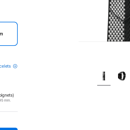
m
acelets
oignets)
195 mm.