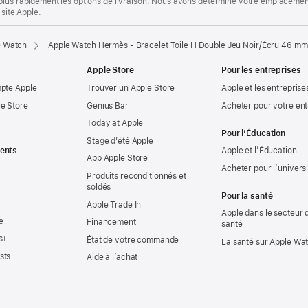
plus rapidement les options de livraison. Nous avons déterminé votre emplacement
 site Apple.
e Watch
Apple Watch Hermès - Bracelet Toile H Double Jeu Noir/Écru 46 mm
Apple Store
Pour les entreprises
mpte Apple
Trouver un Apple Store
Apple et les entreprise
e Store
Genius Bar
Acheter pour votre ent
Today at Apple
Pour l’Éducation
Stage d’été Apple
ents
Apple et l’Éducation
App Apple Store
Acheter pour l’univers
Produits reconditionnés et
soldés
Pour la santé
Apple Trade In
Apple dans le secteur d
e
Financement
santé
s+
État de votre commande
La santé sur Apple Wa
sts
Aide à l’achat