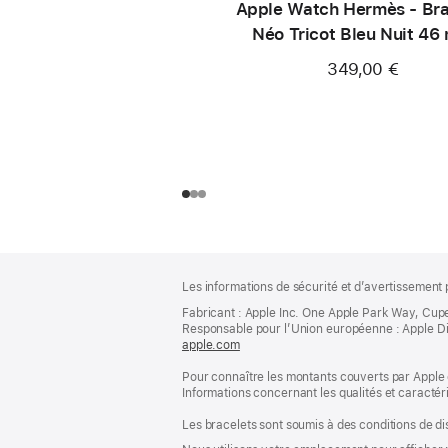
Apple Watch Hermès - Bra
Néo Tricot Bleu Nuit 46
349,00 €
Pied
Notes
Les informations de sécurité et d’avertissement 
de
de
bas
Fabricant : Apple Inc. One Apple Park Way, Cup
page
Responsable pour l’Union européenne : Apple Distri
de
apple.com
(s’ouvre
page
dans
Pour connaître les montants couverts par Apple 
une
Informations concernant les qualités et caracté
nouvelle
fenêtre)
Les bracelets sont soumis à des conditions de dis