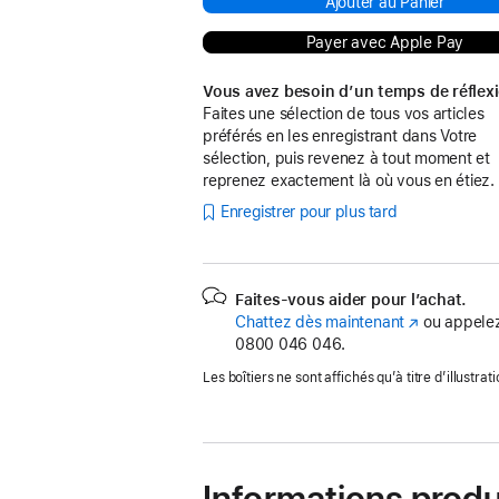
Ajouter au Panier
Payer avec Apple Pay
Vous avez besoin d’un temps de réflex
Faites une sélection de tous vos articles
préférés en les enregistrant dans Votre
sélection, puis revenez à tout moment et
reprenez exactement là où vous en étiez.
Enregistrer pour plus tard
Faites-vous aider pour l’achat.
Chattez dès maintenant
(s’ouvre
ou appelez
0800 046 046.
dans
une
Les boîtiers ne sont affichés qu’à titre d’illustrati
nouvelle
fenêtre)
Informations produ