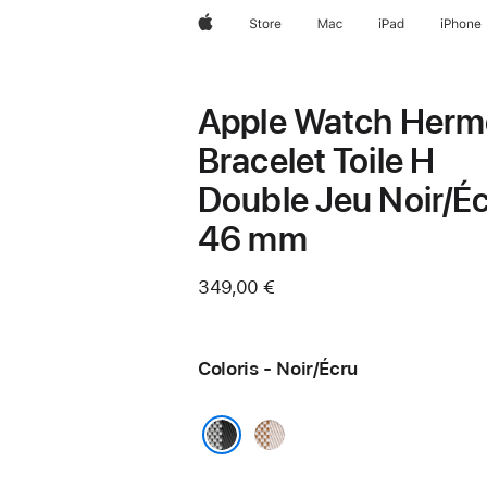
Apple
Store
Mac
iPad
iPhone
Apple Watch Herm
Bracelet Toile H
Double Jeu Noir/É
46 mm
349,00 €
Coloris - Noir/Écru
Écru/
Écru
Noir/Écru