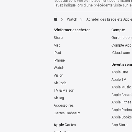
Nous utilisons votre emplacement pour afficher 
l’avez indiqué lors d’une précédente visite sur le
Watch
Acheter des bracelets Appl
Apple
S’informer et acheter
Compte
Store
Gérer le co
Mac
Compte Appl
iPad
iCloud.com
iPhone
Divertissem
Watch
Apple One
Vision
Apple TV
AirPods
Apple Music
TV & Maison
Apple Arcad
AirTag
Apple Fitnes
Accessoires
Apple Podca
Cartes Cadeaux
Apple Books
Apple Cartes
App Store