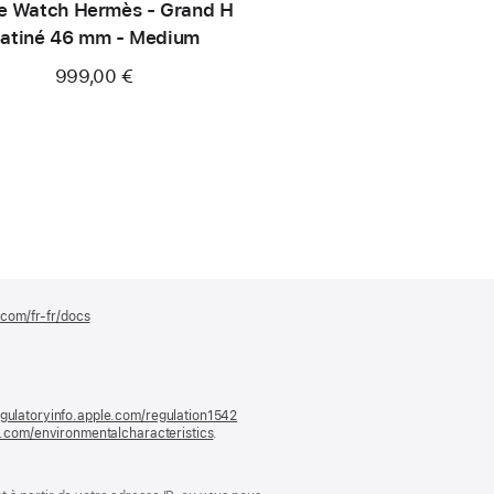
e Watch Hermès - Grand H
atiné 46 mm - Medium
999,00 €
.com/fr-fr/docs
(s’ouvre
dans
une
nouvelle
fenêtre)
gulatoryinfo.apple.com/regulation1542
(s’ouvre
le.com/environmentalcharacteristics
.
dans
une
nouvelle
fenêtre)