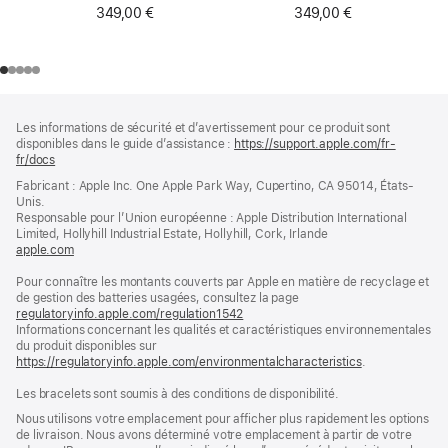
349,00 €
349,00 €
Pied
Notes
Les informations de sécurité et d’avertissement pour ce produit sont
de
de
disponibles dans le guide d’assistance :
https://support.apple.com/fr-
bas
page
fr/docs
(s’ouvre
de
dans
Fabricant : Apple Inc. One Apple Park Way, Cupertino, CA 95014, États-
page
une
Unis.
nouvelle
Responsable pour l’Union européenne : Apple Distribution International
fenêtre)
Limited, Hollyhill Industrial Estate, Hollyhill, Cork, Irlande
apple.com
(s’ouvre
dans
Pour connaître les montants couverts par Apple en matière de recyclage et
une
de gestion des batteries usagées, consultez la page
nouvelle
regulatoryinfo.apple.com/regulation1542
fenêtre)
(s’ouvre
Informations concernant les qualités et caractéristiques environnementales
dans
du produit disponibles sur
une
https://regulatoryinfo.apple.com/environmentalcharacteristics
nouvelle
.
fenêtre)
Les bracelets sont soumis à des conditions de disponibilité.
Nous utilisons votre emplacement pour afficher plus rapidement les options
de livraison. Nous avons déterminé votre emplacement à partir de votre