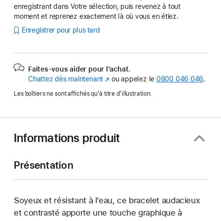
enregistrant dans Votre sélection, puis revenez à tout
moment et reprenez exactement là où vous en étiez.
Enregistrer pour plus tard
Faites-vous aider pour l’achat.
Chattez dès maintenant
(s’ouvre
ou appelez le
0800 046 046
.
dans
Les boîtiers ne sont affichés qu’à titre d’illustration.
une
nouvelle
fenêtre)
Informations produit
Présentation
Soyeux et résistant à l’eau, ce bracelet audacieux
et contrasté apporte une touche graphique à