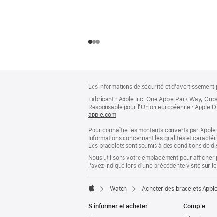
Pied
Notes
Les informations de sécurité et d’avertissement 
de
de
bas
Fabricant : Apple Inc. One Apple Park Way, Cup
page
Responsable pour l’Union européenne : Apple Distri
de
apple.com
(s’ouvre
page
dans
Pour connaître les montants couverts par Apple 
une
Informations concernant les qualités et caracté
nouvelle
Les bracelets sont soumis à des conditions de dis
fenêtre)
Nous utilisons votre emplacement pour afficher 
l’avez indiqué lors d’une précédente visite sur le
Watch
Acheter des bracelets Appl
Apple
S’informer et acheter
Compte