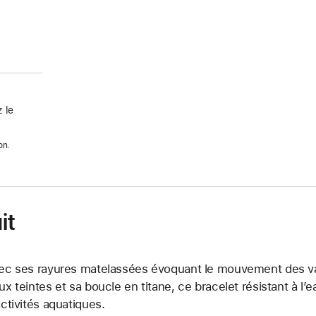
 le
on.
it
ec ses rayures matelassées évoquant le mouvement des vag
ux teintes et sa boucle en titane, ce bracelet résistant à l’
activités aquatiques.