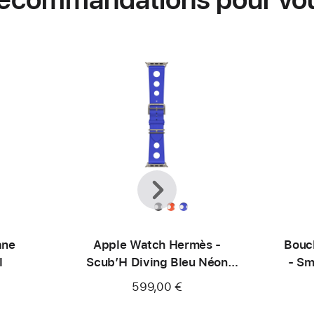
Précédent
Suivant
ane
Apple Watch Hermès -
Bouc
l
Scub’H Diving Bleu Néon
- Sm
49 mm
599,00 €