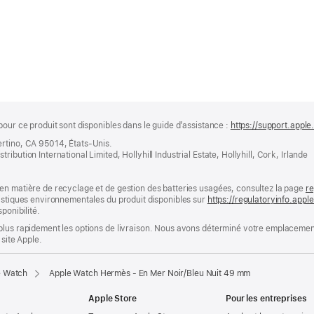
pour ce produit sont disponibles dans le guide d’assistance :
https://support.apple
ertino, CA 95014, États-Unis.
bution International Limited, Hollyhill Industrial Estate, Hollyhill, Cork, Irlande
en matière de recyclage et de gestion des batteries usagées, consultez la page
re
ristiques environnementales du produit disponibles sur
https://regulatoryinfo.app
ponibilité.
plus rapidement les options de livraison. Nous avons déterminé votre emplacement
 site Apple.
e Watch
Apple Watch Hermès - En Mer Noir/Bleu Nuit 49 mm
Apple Store
Pour les entreprises