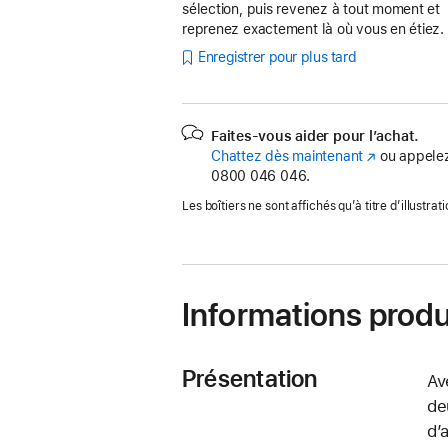
sélection, puis revenez à tout moment et
reprenez exactement là où vous en étiez.
Enregistrer pour plus tard
Faites-vous aider pour l’achat.
Chattez dès maintenant
(s’ouvre
ou appelez
0800 046 046.
dans
une
Les boîtiers ne sont affichés qu’à titre d’illustrati
nouvelle
fenêtre)
Informations produ
Présentation
Av
de
d’