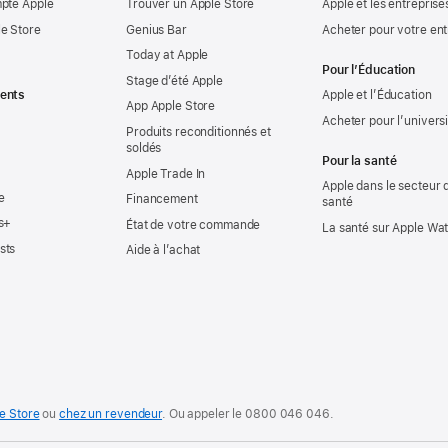
mpte Apple
Trouver un Apple Store
Apple et les entreprise
e Store
Genius Bar
Acheter pour votre ent
Today at Apple
Pour l’Éducation
Stage d’été Apple
ents
Apple et l’Éducation
App Apple Store
Acheter pour l’univers
Produits reconditionnés et
soldés
Pour la santé
Apple Trade In
Apple dans le secteur d
e
Financement
santé
s+
État de votre commande
La santé sur Apple Wa
sts
Aide à l’achat
e Store
ou
chez un revendeur
. Ou
appeler le
0800 046 046
.