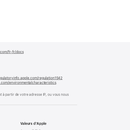
.com/fr-fr/docs
(s’ouvre
dans
une
nouvelle
fenêtre)
gulatoryinfo.apple.com/regulation1542
(s’ouvre
le.com/environmentalcharacteristics
.
dans
une
nouvelle
 à partir de votre adresse IP, ou vous nous
fenêtre)
Valeurs d’Apple