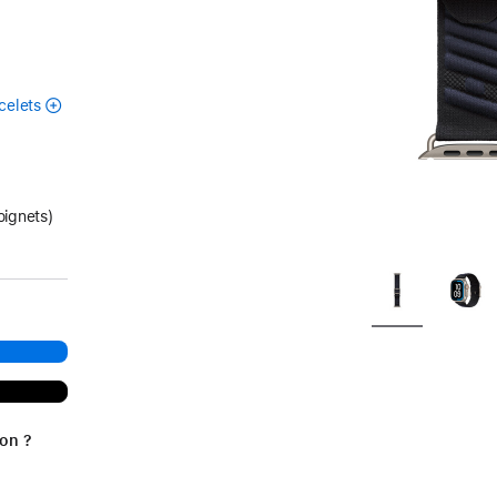
celets
oignets)
ion ?