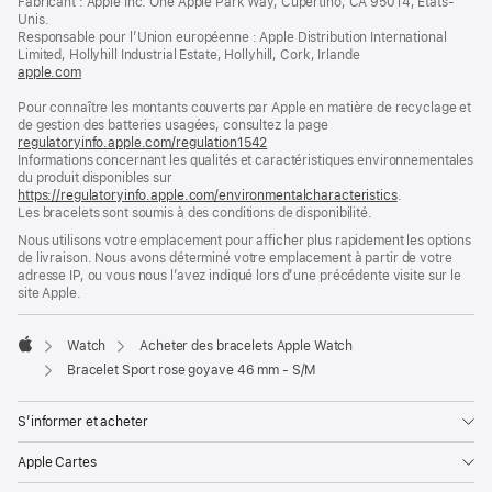
Fabricant : Apple Inc. One Apple Park Way, Cupertino, CA 95014, États-
page
une
Unis.
nouvelle
Responsable pour l’Union européenne : Apple Distribution International
fenêtre)
Limited, Hollyhill Industrial Estate, Hollyhill, Cork, Irlande
apple.com
(s’ouvre
dans
Pour connaître les montants couverts par Apple en matière de recyclage et
une
de gestion des batteries usagées, consultez la page
nouvelle
regulatoryinfo.apple.com/regulation1542
fenêtre)
(s’ouvre
Informations concernant les qualités et caractéristiques environnementales
dans
du produit disponibles sur
une
https://regulatoryinfo.apple.com/environmentalcharacteristics
nouvelle
.
Les bracelets sont soumis à des conditions de disponibilité.
fenêtre)
Nous utilisons votre emplacement pour afficher plus rapidement les options
de livraison. Nous avons déterminé votre emplacement à partir de votre
adresse IP, ou vous nous l’avez indiqué lors d’une précédente visite sur le
site Apple.
Watch
Acheter des bracelets Apple Watch
Apple
Bracelet Sport rose goyave 46 mm - S/M
S’informer et acheter
Apple Cartes