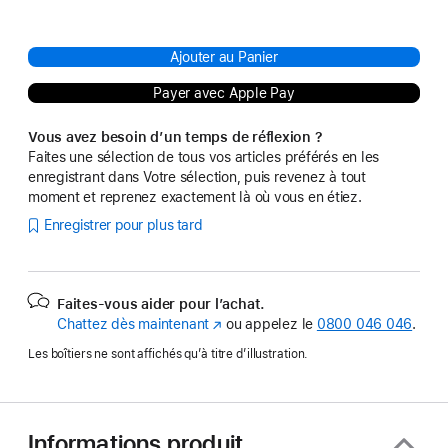
Ajouter au Panier
Payer avec Apple Pay
Vous avez besoin d’un temps de réflexion ?
Faites une sélection de tous vos articles préférés en les
enregistrant dans Votre sélection, puis revenez à tout
moment et reprenez exactement là où vous en étiez.
Enregistrer pour plus tard
Faites-vous aider pour l’achat.
Chattez dès maintenant
(s’ouvre
ou appelez le
0800 046 046
.
dans
Les boîtiers ne sont affichés qu’à titre d’illustration.
une
nouvelle
fenêtre)
Informations produit