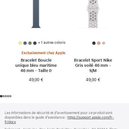
+ 1 autres coloris
Exclusivement chez Apple
Bracelet Boucle
Bracelet Sport Nike
unique bleu maritime
Gris voilé 46 mm -
46 mm - Taille 0
S/M
49,00 €
49,00 €
Pied
Notes
Les informations de sécurité et d’avertissement pour ce produit sont
de
de
disponibles dans le guide d’assistance :
https://support.apple.com/fr-
bas
page
fr/docs
(s’ouvre
de
dans