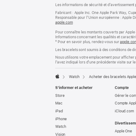
Pied
Notes
Les informations de sécurité et d’avertissement 
de
de
bas
Fabricant : Apple Inc. One Apple Park Way, Cup
page
Responsable pour l’Union européenne : Apple Distri
de
apple.com
(s’ouvre
page
dans
Pour connaître les montants couverts par Apple 
une
Informations concernant les qualités et caracté
nouvelle
º Pour en savoir plus, rendez‑vous sur
fenêtre)
apple.co
Les bracelets sont soumis à des conditions de dis
Nous utilisons votre emplacement pour afficher 
l’avez indiqué lors d’une précédente visite sur le
Watch
Acheter des bracelets Appl
Apple
S’informer et acheter
Compte
Store
Gérer le co
Mac
Compte Appl
iPad
iCloud.com
iPhone
Divertissem
Watch
Apple One
Vision