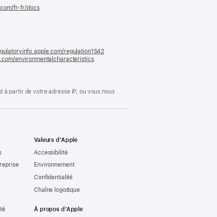
.com/fr-fr/docs
(s’ouvre
dans
une
nouvelle
fenêtre)
gulatoryinfo.apple.com/regulation1542
(s’ouvre
le.com/environmentalcharacteristics
.
dans
une
nouvelle
fenêtre)
 à partir de votre adresse IP, ou vous nous
Valeurs d’Apple
s
Accessibilité
reprise
Environnement
Confidentialité
Chaîne logistique
ité
À propos d’Apple