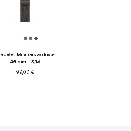
racelet Milanais ardoise
46 mm - S/M
99,00 €