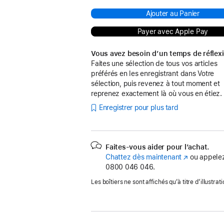
Ajouter au Panier
Payer avec Apple Pay
Vous avez besoin d’un temps de réflex
Faites une sélection de tous vos articles
préférés en les enregistrant dans Votre
sélection, puis revenez à tout moment et
reprenez exactement là où vous en étiez.
Enregistrer pour plus tard
Faites-vous aider pour l’achat.
Chattez dès maintenant
(s’ouvre
ou appelez
0800 046 046.
dans
une
Les boîtiers ne sont affichés qu’à titre d’illustrati
nouvelle
fenêtre)