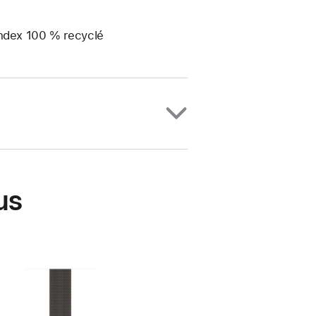
andex 100 % recyclé
us