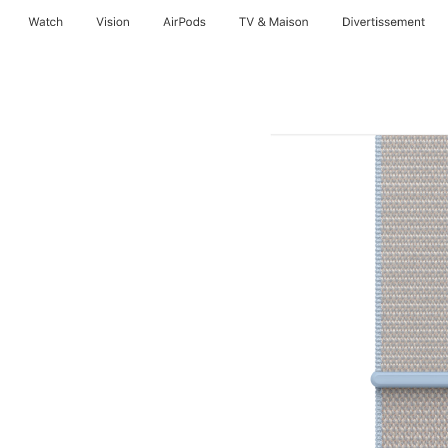
Watch
Vision
AirPods
TV & Maison
Divertissements
m
é