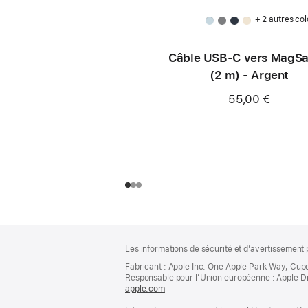
+ 2 autres col
Câble USB-C vers MagSa
(2 m) - Argent
55,00 €
Pied
Notes
Les informations de sécurité et d’avertissement 
de
de
bas
Fabricant : Apple Inc. One Apple Park Way, Cup
page
Responsable pour l’Union européenne : Apple Distri
de
apple.com
(s’ouvre
page
dans