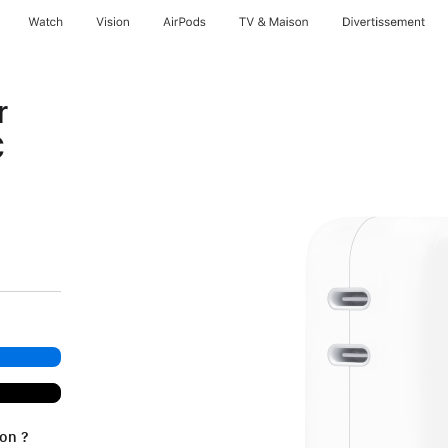
Watch
Vision
AirPods
TV & Maison
Divertissements
r
C
ion ?