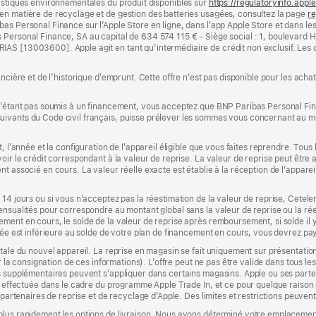
ristiques environnementales du produit disponibles sur
https://regulatoryinfo.app
en matière de recyclage et de gestion des batteries usagées, consultez la page
re
bas Personal Finance sur l’Apple Store en ligne, dans l’app Apple Store et dans l
s Personal Finance, SA au capital de 634 574 115 € - Siège social : 1, bouleva
re
RIAS [13003600]. Apple agit en tant qu’intermédiaire de crédit non exclusif. Les
ncière et de l’historique d’emprunt. Cette offre n’est pas disponible pour les achat
le
e)
 n’étant pas soumis à un financement, vous acceptez que BNP Paribas Personal Fi
suivants du Code civil français, puisse prélever les sommes vous concernant au
, l’année et la configuration de l’appareil éligible que vous faites reprendre. Tous
oir le crédit correspondant à la valeur de reprise. La valeur de reprise peut être a
t associé en cours. La valeur réelle exacte est établie à la réception de l’appareil
 14 jours ou si vous n’acceptez pas la réestimation de la valeur de reprise, Cete
nsualités pour correspondre au montant global sans la valeur de reprise ou la réest
ment en cours, le solde de la valeur de reprise après remboursement, si solde il y
isée est inférieure au solde de votre plan de financement en cours, vous devrez pa
tale du nouvel appareil. La reprise en magasin se fait uniquement sur présentation
er la consignation de ces informations). L’offre peut ne pas être valide dans tous le
s supplémentaires peuvent s’appliquer dans certains magasins. Apple ou ses parten
on effectuée dans le cadre du programme Apple Trade In, et ce pour quelque raison 
 partenaires de reprise et de recyclage d’Apple. Des limites et restrictions peuvent
plus rapidement les options de livraison. Nous avons déterminé votre emplacement