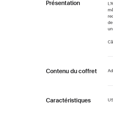
Présentation
L’
mê
re
de
un
Câ
Contenu du coffret
Ad
Caractéristiques
U