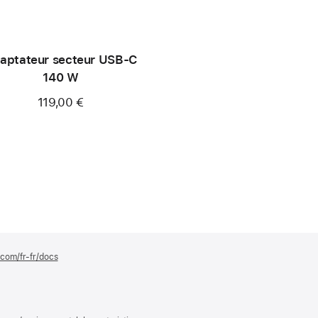
aptateur secteur USB-C
140 W
119,00 €
.com/fr-fr/docs
(s’ouvre
dans
une
nouvelle
fenêtre)