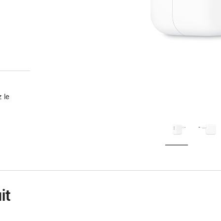
 le
it