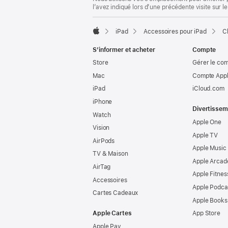
l’avez indiqué lors d’une précédente visite sur le
iPad
Accessoires pour iPad
C
Apple
S’informer et acheter
Compte
Store
Gérer le co
Mac
Compte Appl
iPad
iCloud.com
iPhone
Divertissem
Watch
Apple One
Vision
Apple TV
AirPods
Apple Music
TV & Maison
Apple Arcad
AirTag
Apple Fitnes
Accessoires
Apple Podca
Cartes Cadeaux
Apple Books
Apple Cartes
App Store
Apple Pay