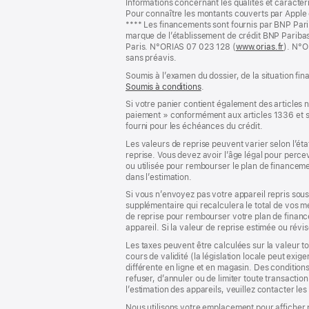
Informations concernant les qualités et caracté
une
Pour connaître les montants couverts par Apple 
nouvelle
Note
**** Les financements sont fournis par BNP Pari
fenêtre)
de
marque de l’établissement de crédit BNP Pariba
bas
Paris. N°ORIAS 07 023 128 (
www.orias.fr
(s’ouv
). N°O
de
sans préavis.
dans
page
une
Soumis à l’examen du dossier, de la situation fina
nouvel
Soumis à conditions
(s’ouvre
.
fenêtr
dans
Si votre panier contient également des articles
une
paiement » conformément aux articles 1336 et 
nouvelle
fourni pour les échéances du crédit.
fenêtre)
Les valeurs de reprise peuvent varier selon l’état
reprise. Vous devez avoir l’âge légal pour percev
ou utilisée pour rembourser le plan de financemen
dans l’estimation.
Si vous n’envoyez pas votre appareil repris sous
supplémentaire qui recalculera le total de vos me
de reprise pour rembourser votre plan de finance
appareil. Si la valeur de reprise estimée ou rév
Les taxes peuvent être calculées sur la valeur to
cours de validité (la législation locale peut exig
différente en ligne et en magasin. Des condition
refuser, d’annuler ou de limiter toute transacti
l’estimation des appareils, veuillez contacter les
Nous utilisons votre emplacement pour afficher 