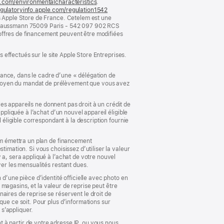
le.com/environmentalcharacteristics
.
gulatoryinfo.apple.com/regulation1542
(s’ouvre
es Apple Store de France. Cetelem est une
dans
rd Haussmann 75009 Paris - 542 097 902 RCS
une
 offres de financement peuvent être modifiées
nouvelle
fenêtre)
s effectués sur le site Apple Store Entreprises.
nance, dans le cadre d’une « délégation de
 moyen du mandat de prélèvement que vous avez
 les appareils ne donnent pas droit à un crédit de
ppliquée à l’achat d’un nouvel appareil éligible
 éligible correspondant à la description fournie
lem émettra un plan de financement
imation. Si vous choisissez d’utiliser la valeur
 a, sera appliqué à l’achat de votre nouvel
yer les mensualités restant dues.
 d’une pièce d’identité officielle avec photo en
s magasins, et la valeur de reprise peut être
aires de reprise se réservent le droit de
que ce soit. Pour plus d’informations sur
 s’appliquer.
 à partir de votre adresse IP, ou vous nous