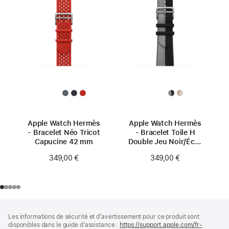
Apple Watch Hermès
Apple Watch Hermès
- Bracelet Néo Tricot
- Bracelet Toile H
Capucine 42 mm
Double Jeu Noir/Écru
42 mm
349,00 €
349,00 €
Pied
Notes
Les informations de sécurité et d’avertissement pour ce produit sont
de
de
disponibles dans le guide d’assistance :
https://support.apple.com/fr-