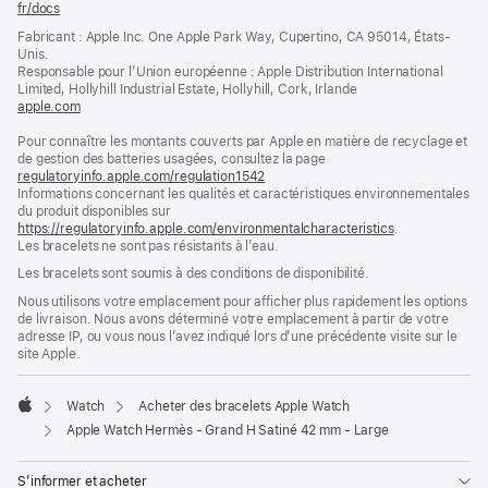
bas
page
fr/docs
(s’ouvre
de
dans
Fabricant : Apple Inc. One Apple Park Way, Cupertino, CA 95014, États-
page
une
Unis.
nouvelle
Responsable pour l’Union européenne : Apple Distribution International
fenêtre)
Limited, Hollyhill Industrial Estate, Hollyhill, Cork, Irlande
apple.com
(s’ouvre
dans
Pour connaître les montants couverts par Apple en matière de recyclage et
une
de gestion des batteries usagées, consultez la page
nouvelle
regulatoryinfo.apple.com/regulation1542
fenêtre)
(s’ouvre
Informations concernant les qualités et caractéristiques environnementales
dans
du produit disponibles sur
une
https://regulatoryinfo.apple.com/environmentalcharacteristics
nouvelle
.
Les bracelets ne sont pas résistants à l’eau.
fenêtre)
Les bracelets sont soumis à des conditions de disponibilité.
Nous utilisons votre emplacement pour afficher plus rapidement les options
de livraison. Nous avons déterminé votre emplacement à partir de votre
adresse IP, ou vous nous l’avez indiqué lors d’une précédente visite sur le
site Apple.
Watch
Acheter des bracelets Apple Watch
Apple
Apple Watch Hermès - Grand H Satiné 42 mm - Large
S’informer et acheter