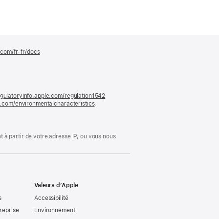
.com/fr-fr/docs
(s’ouvre
dans
une
nouvelle
fenêtre)
gulatoryinfo.apple.com/regulation1542
(s’ouvre
le.com/environmentalcharacteristics
.
dans
une
nouvelle
fenêtre)
 à partir de votre adresse IP, ou vous nous
Valeurs d’Apple
s
Accessibilité
reprise
Environnement