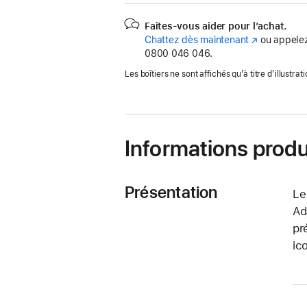
Faites-vous aider pour l’achat.
Chattez dès maintenant
(s’ouvre
ou appelez
0800 046 046.
dans
une
Les boîtiers ne sont affichés qu’à titre d’illustrati
nouvelle
fenêtre)
Informations produ
Présentation
Le
Ad
pr
ic