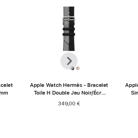
Précédent
Suivant
celet
Apple Watch Hermès - Bracelet
Appl
 mm
Toile H Double Jeu Noir/Écru
Si
46 mm
349,00 €