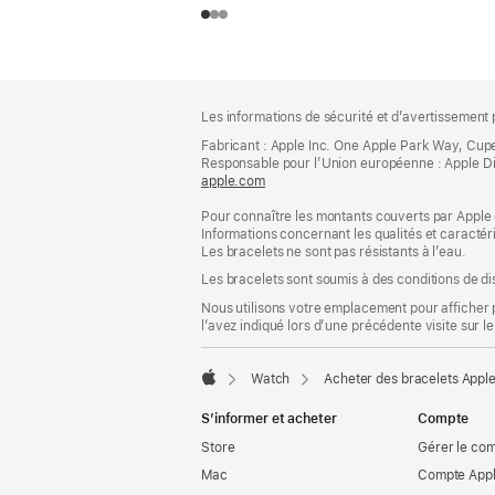
Pied
Notes
Les informations de sécurité et d’avertissement 
de
de
bas
Fabricant : Apple Inc. One Apple Park Way, Cup
page
Responsable pour l’Union européenne : Apple Distri
de
apple.com
(s’ouvre
page
dans
Pour connaître les montants couverts par Apple 
une
Informations concernant les qualités et caracté
nouvelle
Les bracelets ne sont pas résistants à l’eau.
fenêtre)
Les bracelets sont soumis à des conditions de dis
Nous utilisons votre emplacement pour afficher 
l’avez indiqué lors d’une précédente visite sur le
Watch
Acheter des bracelets Appl
Apple
S’informer et acheter
Compte
Store
Gérer le co
Mac
Compte Appl