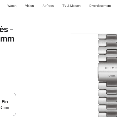
Watch
Vision
AirPods
TV & Maison
Divertissements
ès -
6 mm
 Fin
2,6 mm