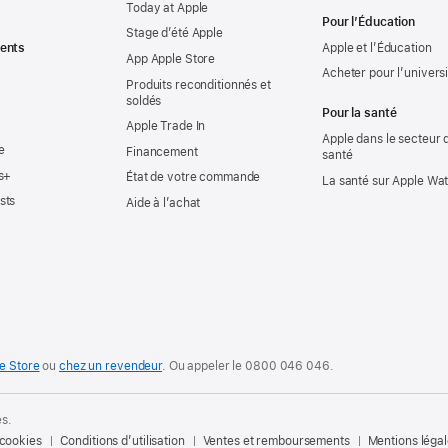
Today at Apple
Pour l’Éducation
Stage d’été Apple
ents
Apple et l’Éducation
App Apple Store
Acheter pour l’univers
Produits reconditionnés et
soldés
Pour la santé
Apple Trade In
Apple dans le secteur d
e
Financement
santé
s+
État de votre commande
La santé sur Apple Wa
sts
Aide à l’achat
e Store
ou
chez un revendeur
. Ou
appeler le
0800 046 046
.
és.
 cookies
Conditions d’utilisation
Ventes et remboursements
Mentions léga