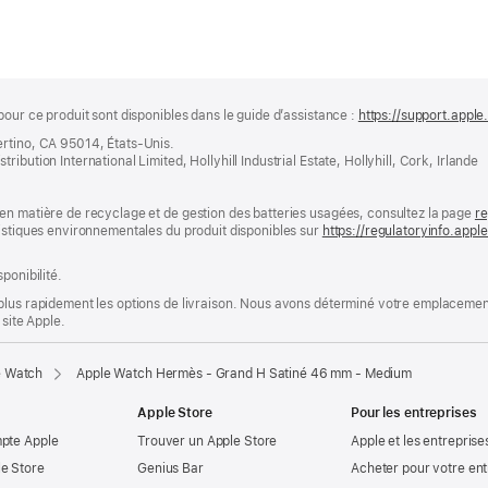
pour ce produit sont disponibles dans le guide d’assistance :
https://support.apple
ertino, CA 95014, États-Unis.
bution International Limited, Hollyhill Industrial Estate, Hollyhill, Cork, Irlande
en matière de recyclage et de gestion des batteries usagées, consultez la page
re
ristiques environnementales du produit disponibles sur
https://regulatoryinfo.app
ponibilité.
plus rapidement les options de livraison. Nous avons déterminé votre emplacement
 site Apple.
e Watch
Apple Watch Hermès - Grand H Satiné 46 mm - Medium
Apple Store
Pour les entreprises
mpte Apple
Trouver un Apple Store
Apple et les entreprise
e Store
Genius Bar
Acheter pour votre ent