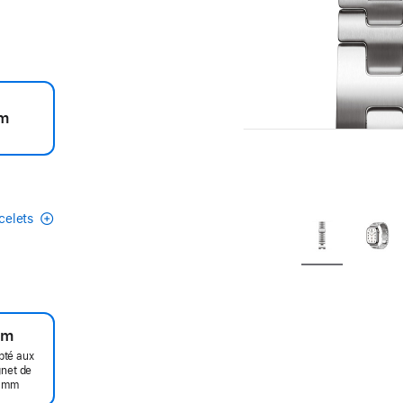
m
acelets
um
pté aux
gnet de
5 mm