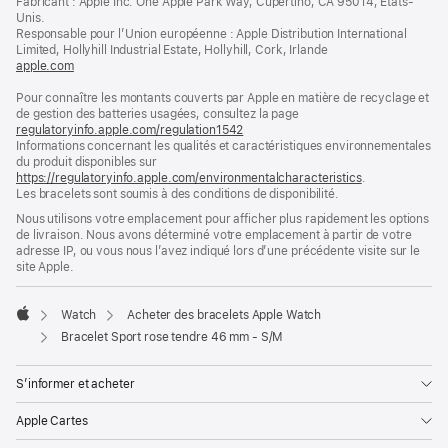
Fabricant : Apple Inc. One Apple Park Way, Cupertino, CA 95014, États-
page
une
Unis.
nouvelle
Responsable pour l’Union européenne : Apple Distribution International
fenêtre)
Limited, Hollyhill Industrial Estate, Hollyhill, Cork, Irlande
apple.com
(s’ouvre
dans
Pour connaître les montants couverts par Apple en matière de recyclage et
une
de gestion des batteries usagées, consultez la page
nouvelle
regulatoryinfo.apple.com/regulation1542
fenêtre)
(s’ouvre
Informations concernant les qualités et caractéristiques environnementales
dans
du produit disponibles sur
une
https://regulatoryinfo.apple.com/environmentalcharacteristics
nouvelle
.
Les bracelets sont soumis à des conditions de disponibilité.
fenêtre)
Nous utilisons votre emplacement pour afficher plus rapidement les options
de livraison. Nous avons déterminé votre emplacement à partir de votre
adresse IP, ou vous nous l’avez indiqué lors d’une précédente visite sur le
site Apple.
Watch
Acheter des bracelets Apple Watch
Apple
Bracelet Sport rose tendre 46 mm - S/M
S’informer et acheter
Apple Cartes