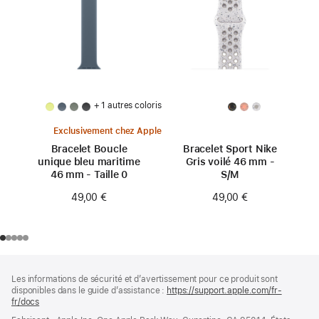
+ 1 autres coloris
Exclusivement chez Apple
Bracelet Boucle
Bracelet Sport Nike
unique bleu maritime
Gris voilé 46 mm -
46 mm - Taille 0
S/M
49,00 €
49,00 €
Pied
Notes
Les informations de sécurité et d’avertissement pour ce produit sont
de
de
disponibles dans le guide d’assistance :
https://support.apple.com/fr-
bas
page
fr/docs
(s’ouvre
de
dans