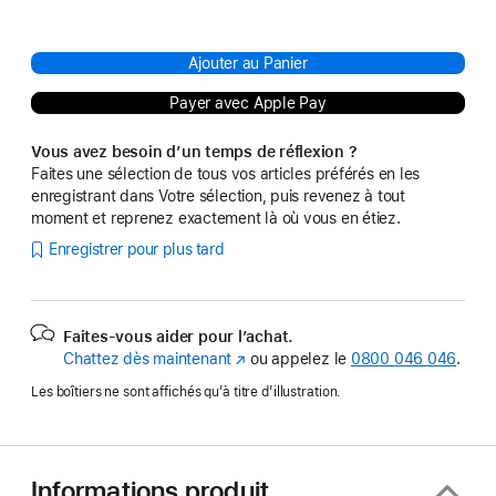
Ajouter au Panier
Payer avec Apple Pay
Vous avez besoin d’un temps de réflexion ?
Faites une sélection de tous vos articles préférés en les
enregistrant dans Votre sélection, puis revenez à tout
moment et reprenez exactement là où vous en étiez.
Enregistrer pour plus tard
Faites-vous aider pour l’achat.
Chattez dès maintenant
(s’ouvre
ou appelez le
0800 046 046
.
dans
Les boîtiers ne sont affichés qu’à titre d’illustration.
une
nouvelle
fenêtre)
Informations produit