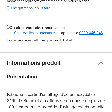
moment et reprenez exactement là où vous en étiez.
Enregistrer pour plus tard
Faites-vous aider pour l’achat.
Chattez dès maintenant
(s’ouvre
ou appelez le
0800 046 046
.
dans
Les boîtiers ne sont affichés qu’à titre d’illustration.
une
nouvelle
fenêtre)
Informations produit
Présentation
Fabriqué à partir d’un alliage d’acier inoxydable
316L, le Bracelet à maillons se compose de plus de
100 éléments. Le procédé d’usinage est d’une telle