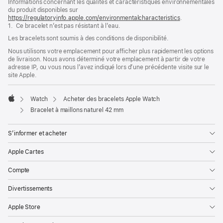
Informations concernant les qualités et caractéristiques environnementales
dans
du produit disponibles sur
une
https://regulatoryinfo.apple.com/environmentalcharacteristics
nouvelle
.
1. Ce bracelet n’est pas résistant à l’eau.
fenêtre)
Les bracelets sont soumis à des conditions de disponibilité.
Nous utilisons votre emplacement pour afficher plus rapidement les options
de livraison. Nous avons déterminé votre emplacement à partir de votre
adresse IP, ou vous nous l’avez indiqué lors d’une précédente visite sur le
site Apple.
Watch
Acheter des bracelets Apple Watch
Apple
Bracelet à maillons naturel 42 mm
S’informer et acheter
Apple Cartes
Compte
Divertissements
Apple Store