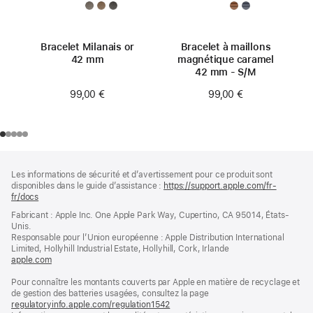
Bracelet Milanais or
Bracelet à maillons
42 mm
magnétique caramel
42 mm - S/M
99,00 €
99,00 €
Pied
Notes
Les informations de sécurité et d’avertissement pour ce produit sont
de
de
disponibles dans le guide d’assistance :
https://support.apple.com/fr-
bas
page
fr/docs
(s’ouvre
de
dans
Fabricant : Apple Inc. One Apple Park Way, Cupertino, CA 95014, États-
page
une
Unis.
nouvelle
Responsable pour l’Union européenne : Apple Distribution International
fenêtre)
Limited, Hollyhill Industrial Estate, Hollyhill, Cork, Irlande
apple.com
(s’ouvre
dans
Pour connaître les montants couverts par Apple en matière de recyclage et
une
de gestion des batteries usagées, consultez la page
nouvelle
regulatoryinfo.apple.com/regulation1542
fenêtre)
(s’ouvre