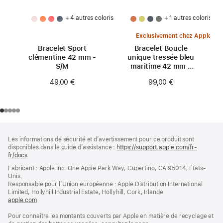
+ 4 autres coloris
+ 1 autres coloris
Exclusivement chez Apple
Bracelet Sport
Bracelet Boucle
clémentine 42 mm -
unique tressée bleu
S/M
maritime 42 mm -
Taille 0
49,00 €
99,00 €
Pied
Notes
Les informations de sécurité et d’avertissement pour ce produit sont
de
de
disponibles dans le guide d’assistance :
https://support.apple.com/fr-
bas
page
fr/docs
(s’ouvre
de
dans
Fabricant : Apple Inc. One Apple Park Way, Cupertino, CA 95014, États-
page
une
Unis.
nouvelle
Responsable pour l’Union européenne : Apple Distribution International
fenêtre)
Limited, Hollyhill Industrial Estate, Hollyhill, Cork, Irlande
apple.com
(s’ouvre
dans
Pour connaître les montants couverts par Apple en matière de recyclage et
une