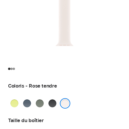
Coloris - Rose tendre
Jaune
Bleu
Gris
Noir
fluo
maritime
vert
Rose tendre
Taille du boîtier