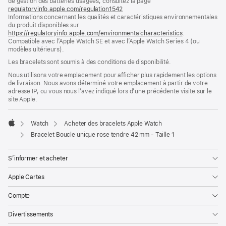
de gestion des batteries usagées, consultez la page
nouvelle
regulatoryinfo.apple.com/regulation1542
fenêtre)
(s’ouvre
Informations concernant les qualités et caractéristiques environnementales
dans
du produit disponibles sur
une
https://regulatoryinfo.apple.com/environmentalcharacteristics
nouvelle
.
Compatible avec l’Apple Watch SE et avec l’Apple Watch Series 4 (ou
fenêtre)
modèles ultérieurs).
Les bracelets sont soumis à des conditions de disponibilité.
Nous utilisons votre emplacement pour afficher plus rapidement les options
de livraison. Nous avons déterminé votre emplacement à partir de votre
adresse IP, ou vous nous l’avez indiqué lors d’une précédente visite sur le
site Apple.
Watch
Acheter des bracelets Apple Watch
Apple
Bracelet Boucle unique rose tendre 42 mm - Taille 1
S’informer et acheter
Apple Cartes
Compte
Divertissements