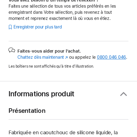
Faites une sélection de tous vos articles préférés en les
enregistrant dans Votre sélection, puis revenez à tout
moment et reprenez exactement là où vous en étiez.
Enregistrer pour plus tard
Faites-vous aider pour l’achat.
Chattez dès maintenant
(s’ouvre
ou appelez le
0800 046 046
.
dans
Les boîtiers ne sont affichés qu’à titre d’illustration.
une
nouvelle
fenêtre)
Informations produit
Présentation
Fabriquée en caoutchouc de silicone liquide, la