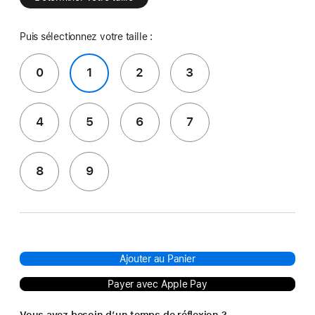
Puis sélectionnez votre taille :
0
1
2
3
4
5
6
7
8
9
Ajouter au Panier
Payer avec Apple Pay
Vous avez besoin d’un temps de réflexion ?