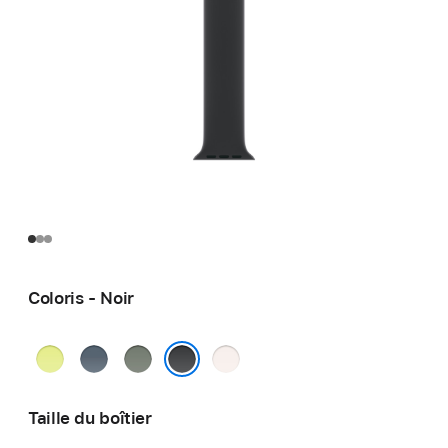
Coloris - Noir
Jaune
Bleu
Gris
Rose
fluo
maritime
vert
tendre
Noir
Taille du boîtier