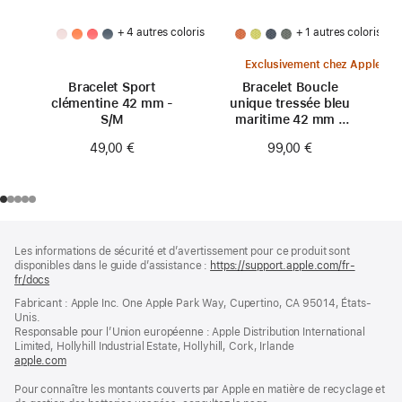
+ 4 autres coloris
+ 1 autres coloris
Exclusivement chez Apple
Bracelet Sport
Bracelet Boucle
clémentine 42 mm -
unique tressée bleu
S/M
maritime 42 mm -
Taille 0
49,00 €
99,00 €
Pied
Notes
Les informations de sécurité et d’avertissement pour ce produit sont
de
de
disponibles dans le guide d’assistance :
https://support.apple.com/fr-
bas
page
fr/docs
(s’ouvre
de
dans
Fabricant : Apple Inc. One Apple Park Way, Cupertino, CA 95014, États-
page
une
Unis.
nouvelle
Responsable pour l’Union européenne : Apple Distribution International
fenêtre)
Limited, Hollyhill Industrial Estate, Hollyhill, Cork, Irlande
apple.com
(s’ouvre
dans
Pour connaître les montants couverts par Apple en matière de recyclage et
une