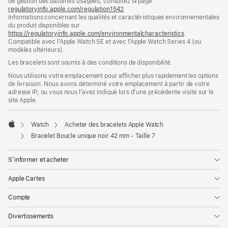
de gestion des batteries usagées, consultez la page
nouvelle
regulatoryinfo.apple.com/regulation1542
fenêtre)
(s’ouvre
Informations concernant les qualités et caractéristiques environnementales
dans
du produit disponibles sur
une
https://regulatoryinfo.apple.com/environmentalcharacteristics
nouvelle
.
Compatible avec l’Apple Watch SE et avec l’Apple Watch Series 4 (ou
fenêtre)
modèles ultérieurs).
Les bracelets sont soumis à des conditions de disponibilité.
Nous utilisons votre emplacement pour afficher plus rapidement les options
de livraison. Nous avons déterminé votre emplacement à partir de votre
adresse IP, ou vous nous l’avez indiqué lors d’une précédente visite sur le
site Apple.
Watch
Acheter des bracelets Apple Watch
Apple
Bracelet Boucle unique noir 42 mm - Taille 7
S’informer et acheter
Apple Cartes
Compte
Divertissements