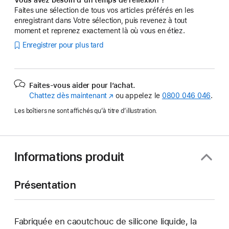
Faites une sélection de tous vos articles préférés en les
enregistrant dans Votre sélection, puis revenez à tout
moment et reprenez exactement là où vous en étiez.
Enregistrer pour plus tard
Faites-vous aider pour l’achat.
Chattez dès maintenant
(s’ouvre
ou appelez le
0800 046 046
.
dans
Les boîtiers ne sont affichés qu’à titre d’illustration.
une
nouvelle
fenêtre)
Informations produit
Présentation
Fabriquée en caoutchouc de silicone liquide, la