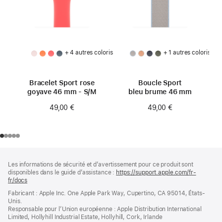
+ 4 autres coloris
+ 1 autres coloris
Bracelet Sport rose
Boucle Sport
goyave 46 mm - S/M
bleu brume 46 mm
49,00 €
49,00 €
Pied
Notes
Les informations de sécurité et d’avertissement pour ce produit sont
de
de
disponibles dans le guide d’assistance :
https://support.apple.com/fr-
bas
page
fr/docs
(s’ouvre
de
dans
Fabricant : Apple Inc. One Apple Park Way, Cupertino, CA 95014, États-
page
une
Unis.
nouvelle
Responsable pour l’Union européenne : Apple Distribution International
fenêtre)
Limited, Hollyhill Industrial Estate, Hollyhill, Cork, Irlande