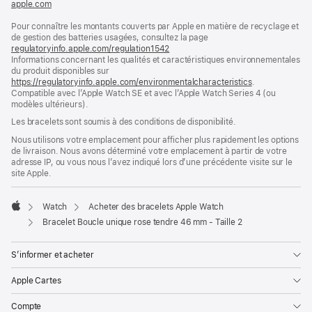
apple.com
(s’ouvre
dans
Pour connaître les montants couverts par Apple en matière de recyclage et
une
de gestion des batteries usagées, consultez la page
nouvelle
regulatoryinfo.apple.com/regulation1542
fenêtre)
(s’ouvre
Informations concernant les qualités et caractéristiques environnementales
dans
du produit disponibles sur
une
https://regulatoryinfo.apple.com/environmentalcharacteristics
nouvelle
.
Compatible avec l’Apple Watch SE et avec l’Apple Watch Series 4 (ou
fenêtre)
modèles ultérieurs).
Les bracelets sont soumis à des conditions de disponibilité.
Nous utilisons votre emplacement pour afficher plus rapidement les options
de livraison. Nous avons déterminé votre emplacement à partir de votre
adresse IP, ou vous nous l’avez indiqué lors d’une précédente visite sur le
site Apple.
Watch
Acheter des bracelets Apple Watch
Apple
Bracelet Boucle unique rose tendre 46 mm - Taille 2
S’informer et acheter
Apple Cartes
Compte