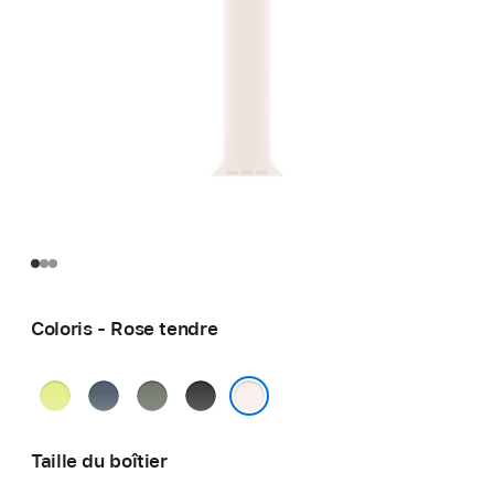
Coloris - Rose tendre
Jaune
Bleu
Gris
Noir
fluo
maritime
vert
Rose tendre
Taille du boîtier