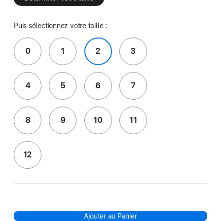
Puis sélectionnez votre taille :
0
1
2
3
4
5
6
7
8
9
10
11
12
Ajouter au Panier