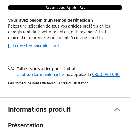
Payer avec Apple Pay
Vous avez besoin d’un temps de réflexion ?
Faites une sélection de tous vos articles préférés en les
enregistrant dans Votre sélection, puis revenez à tout
moment et reprenez exactement là où vous en étiez.
Enregistrer pour plus tard
Faites-vous aider pour l’achat.
Chattez dès maintenant
(s’ouvre
ou appelez le
0800 046 046
.
dans
Les boîtiers ne sont affichés qu’à titre d’illustration.
une
nouvelle
fenêtre)
Informations produit
Présentation