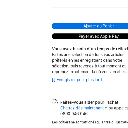
Ajouter au Panier
Payer avec Apple Pay
Vous avez besoin d’un temps de réflex
Faites une sélection de tous vos articles
préférés en les enregistrant dans Votre
sélection, puis revenez à tout moment et
reprenez exactement là où vous en étiez.
Enregistrer pour plus tard
Faites-vous aider pour l’achat.
Chattez dès maintenant
(s’ouvre
ou appelez
0800 046 046.
dans
une
Les boîtiers ne sont affichés qu’à titre d’illustrati
nouvelle