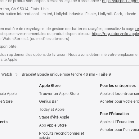
pour ce produit sont disponibles dans le guide d’assistance :
https://support.apple
ertino, CA 95014, États-Unis.
bution International Limited, Hollyhill Industrial Estate, Hollyhill, Cork, Irlande
en matière de recyclage et de gestion des batteries usagées, consultez la page
re
ristiques environnementales du produit disponibles sur
https://regulatoryinfo.app
e Watch Series 4 (ou modèles ultérieurs).
ponibilité.
plus rapidement les options de livraison. Nous avons déterminé votre emplacement
 site Apple.
e Watch
Bracelet Boucle unique rose tendre 46 mm - Taille 9
Apple Store
Pour les entreprises
mpte Apple
Trouver un Apple Store
Apple et les entreprise
e Store
Genius Bar
Acheter pour votre ent
Today at Apple
Pour l’Éducation
Stage d’été Apple
ents
Apple et l’Éducation
App Apple Store
Acheter pour l’univers
Produits reconditionnés et
soldés