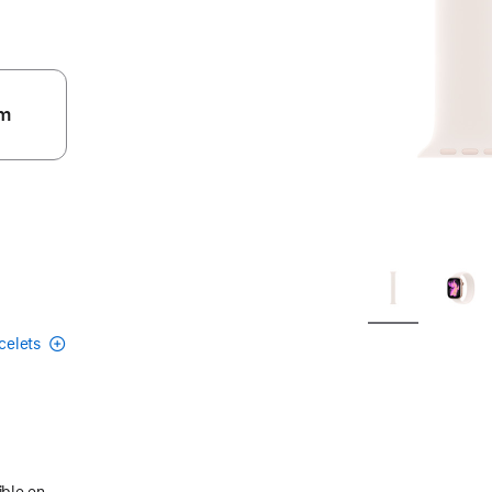
m
acelets
ible en