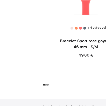
+ 4 autres col
Bracelet Sport rose goy
46 mm - S/M
49,00 €
Pied
Notes