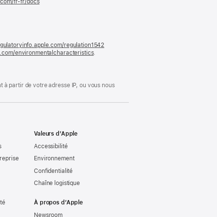
.com/fr-fr/docs
(s’ouvre
dans
une
nouvelle
fenêtre)
gulatoryinfo.apple.com/regulation1542
(s’ouvre
le.com/environmentalcharacteristics
.
dans
une
nouvelle
fenêtre)
 à partir de votre adresse IP, ou vous nous
Valeurs d’Apple
s
Accessibilité
reprise
Environnement
Confidentialité
Chaîne logistique
ité
À propos d’Apple
Newsroom