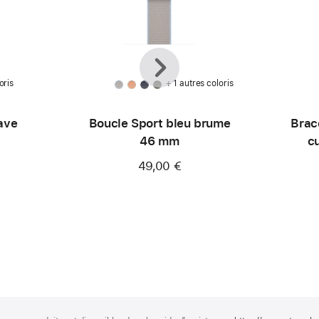
Précédent
Suivant
oris
+ 1 autres coloris
ave
Boucle Sport bleu brume
Brac
46 mm
c
49,00 €