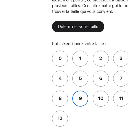
plusieurs tailles. Consultez notre guide p
trouver la taille qui vous convient.
Déterminer votre taille
Puis sélectionnez votre taille :
0
1
2
3
4
5
6
7
8
9
10
11
12