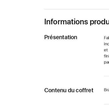
fenêtre)
Informations produ
Présentation
Fa
in
et
fi
pa
Contenu du coffret
Br