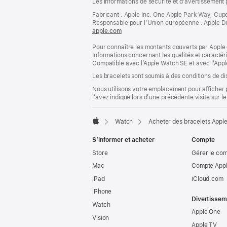
Les informations de sécurité et d’avertissement 
de
de
bas
Fabricant : Apple Inc. One Apple Park Way, Cup
page
Responsable pour l’Union européenne : Apple Distri
de
apple.com
(s’ouvre
page
dans
Pour connaître les montants couverts par Apple 
une
Informations concernant les qualités et caracté
nouvelle
Compatible avec l’Apple Watch SE et avec l’Appl
fenêtre)
Les bracelets sont soumis à des conditions de dis
Nous utilisons votre emplacement pour afficher 
l’avez indiqué lors d’une précédente visite sur le
Watch
Acheter des bracelets Appl
Apple
S’informer et acheter
Compte
Store
Gérer le co
Mac
Compte Appl
iPad
iCloud.com
iPhone
Divertissem
Watch
Apple One
Vision
Apple TV