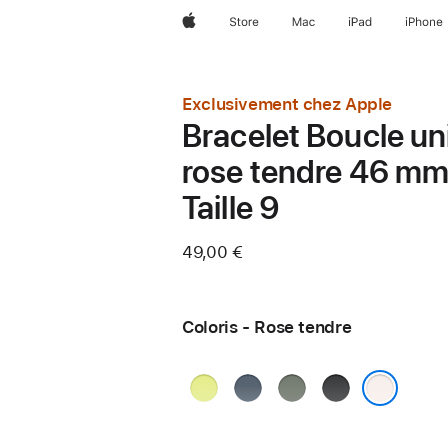
Apple
Store
Mac
iPad
iPhone
Exclusivement chez Apple
Bracelet Boucle un
rose tendre 46 mm
Taille 9
49,00 €
Coloris - Rose tendre
Jaune
Bleu
Gris
Noir
fluo
maritime
vert
Rose tendre