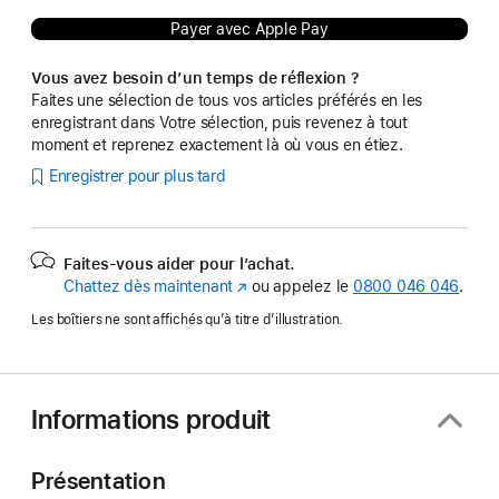
Payer avec Apple Pay
Vous avez besoin d’un temps de réflexion ?
Faites une sélection de tous vos articles préférés en les
enregistrant dans Votre sélection, puis revenez à tout
moment et reprenez exactement là où vous en étiez.
Enregistrer pour plus tard
Faites-vous aider pour l’achat.
Chattez dès maintenant
(s’ouvre
ou appelez le
0800 046 046
.
dans
Les boîtiers ne sont affichés qu’à titre d’illustration.
une
nouvelle
fenêtre)
Informations produit
Présentation