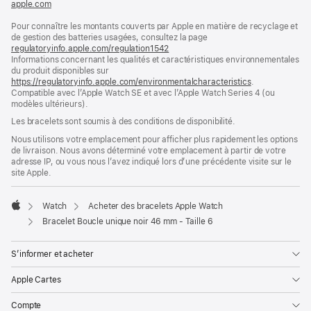
apple.com
(s’ouvre
dans
Pour connaître les montants couverts par Apple en matière de recyclage et
une
de gestion des batteries usagées, consultez la page
nouvelle
regulatoryinfo.apple.com/regulation1542
fenêtre)
(s’ouvre
Informations concernant les qualités et caractéristiques environnementales
dans
du produit disponibles sur
une
https://regulatoryinfo.apple.com/environmentalcharacteristics
nouvelle
.
Compatible avec l’Apple Watch SE et avec l’Apple Watch Series 4 (ou
fenêtre)
modèles ultérieurs).
Les bracelets sont soumis à des conditions de disponibilité.
Nous utilisons votre emplacement pour afficher plus rapidement les options
de livraison. Nous avons déterminé votre emplacement à partir de votre
adresse IP, ou vous nous l’avez indiqué lors d’une précédente visite sur le
site Apple.
Watch
Acheter des bracelets Apple Watch
Apple
Bracelet Boucle unique noir 46 mm - Taille 6
S’informer et acheter
Apple Cartes
Compte