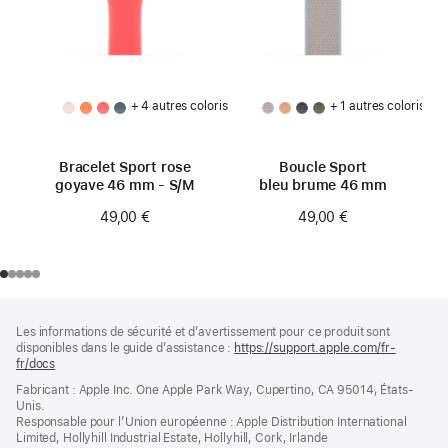
+ 4 autres coloris
+ 1 autres coloris
Bracelet Sport rose
Boucle Sport
goyave 46 mm - S/M
bleu brume 46 mm
49,00 €
49,00 €
Pied
Notes
Les informations de sécurité et d’avertissement pour ce produit sont
de
de
disponibles dans le guide d’assistance :
https://support.apple.com/fr-
bas
page
fr/docs
(s’ouvre
de
dans
Fabricant : Apple Inc. One Apple Park Way, Cupertino, CA 95014, États-
page
une
Unis.
nouvelle
Responsable pour l’Union européenne : Apple Distribution International
fenêtre)
Limited, Hollyhill Industrial Estate, Hollyhill, Cork, Irlande