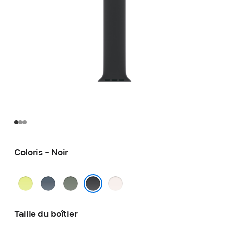
Coloris - Noir
Jaune
Bleu
Gris
Rose
fluo
maritime
vert
tendre
Noir
Taille du boîtier