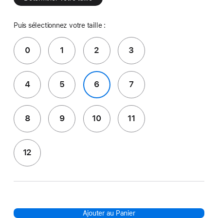
Puis sélectionnez votre taille :
0
1
2
3
4
5
6
7
8
9
10
11
12
Ajouter au Panier