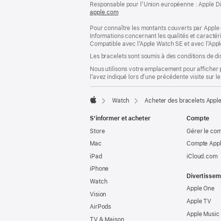
page
Responsable pour l’Union européenne : Apple Distri
de
apple.com
(s’ouvre
page
dans
Pour connaître les montants couverts par Apple 
une
Informations concernant les qualités et caracté
nouvelle
Compatible avec l’Apple Watch SE et avec l’Appl
fenêtre)
Les bracelets sont soumis à des conditions de dis
Nous utilisons votre emplacement pour afficher 
l’avez indiqué lors d’une précédente visite sur le
Watch
Acheter des bracelets Appl
Apple
S’informer et acheter
Compte
Store
Gérer le co
Mac
Compte Appl
iPad
iCloud.com
iPhone
Divertissem
Watch
Apple One
Vision
Apple TV
AirPods
Apple Music
TV & Maison