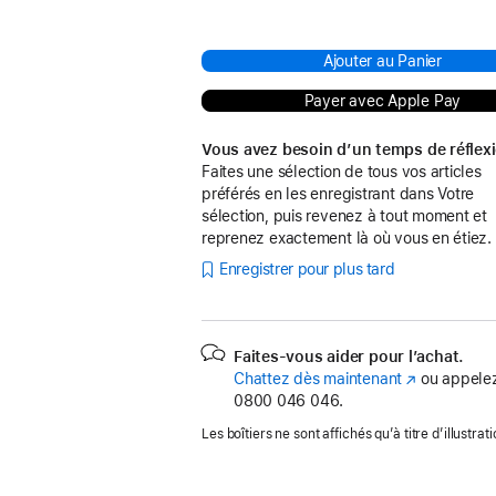
Ajouter au Panier
Payer avec Apple Pay
Vous avez besoin d’un temps de réflex
Faites une sélection de tous vos articles
préférés en les enregistrant dans Votre
sélection, puis revenez à tout moment et
reprenez exactement là où vous en étiez.
Enregistrer pour plus tard
Faites-vous aider pour l’achat.
Chattez dès maintenant
(s’ouvre
ou appelez
0800 046 046.
dans
une
Les boîtiers ne sont affichés qu’à titre d’illustrati
nouvelle
fenêtre)