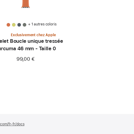
+ 1 autres coloris
Exclusivement chez Apple
elet Boucle unique tressée
urcuma 46 mm - Taille 0
99,00 €
.com/fr-fr/docs
(s’ouvre
dans
une