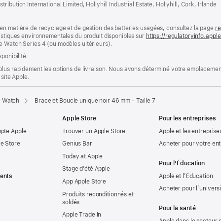
bution International Limited, Hollyhill Industrial Estate, Hollyhill, Cork, Irlande
en matière de recyclage et de gestion des batteries usagées, consultez la page
re
ristiques environnementales du produit disponibles sur
https://regulatoryinfo.app
e Watch Series 4 (ou modèles ultérieurs).
ponibilité.
plus rapidement les options de livraison. Nous avons déterminé votre emplacement
 site Apple.
e Watch
Bracelet Boucle unique noir 46 mm - Taille 7
Apple Store
Pour les entreprises
mpte Apple
Trouver un Apple Store
Apple et les entreprise
e Store
Genius Bar
Acheter pour votre ent
Today at Apple
Pour l’Éducation
Stage d’été Apple
ents
Apple et l’Éducation
App Apple Store
Acheter pour l’univers
Produits reconditionnés et
soldés
Pour la santé
Apple Trade In
Apple dans le secteur d