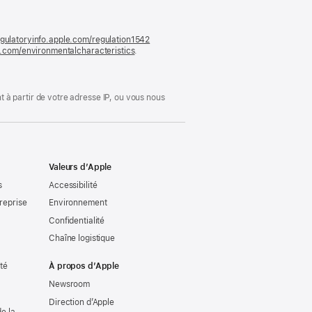
nouvelle
fenêtre)
gulatoryinfo.apple.com/regulation1542
(s’ouvre
le.com/environmentalcharacteristics
.
dans
une
nouvelle
fenêtre)
 à partir de votre adresse IP, ou vous nous
Valeurs d’Apple
s
Accessibilité
reprise
Environnement
Confidentialité
Chaîne logistique
ité
À propos d’Apple
Newsroom
Direction d’Apple
e la