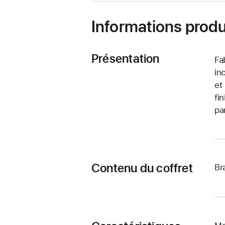
Informations produ
Présentation
Fa
in
et
fi
pa
Contenu du coffret
Br