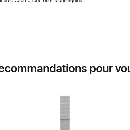
tière : Caoutchouc de silicone liquide
ecommandations pour vo