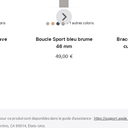
Précédent
Suivant
oris
+ 1 autres coloris
ave
Boucle Sport bleu brume
Brac
46 mm
c
49,00 €
pour ce produit sont disponibles dans le guide d’assistance :
https://support.apple
ertino, CA 95014, États-Unis.