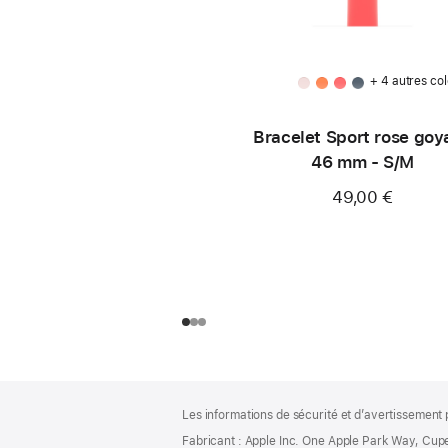
+ 4 autres col
Bracelet Sport rose goy
46 mm - S/M
49,00 €
Pied
Notes
Les informations de sécurité et d’avertissement 
de
de
bas
Fabricant : Apple Inc. One Apple Park Way, Cup