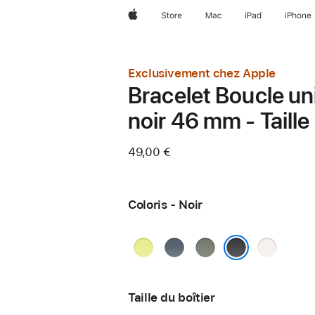
Apple
Store
Mac
iPad
iPhone
Exclusivement chez Apple
Bracelet Boucle un
noir 46 mm - Taille
49,00 €
Coloris - Noir
Jaune
Bleu
Gris
Rose
fluo
maritime
vert
tendre
Noir
Taille du boîtier