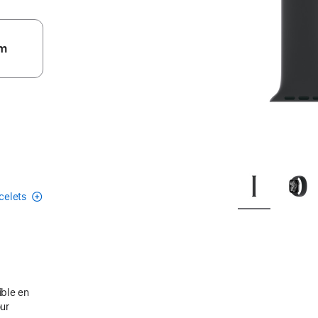
m
acelets
ible en
our