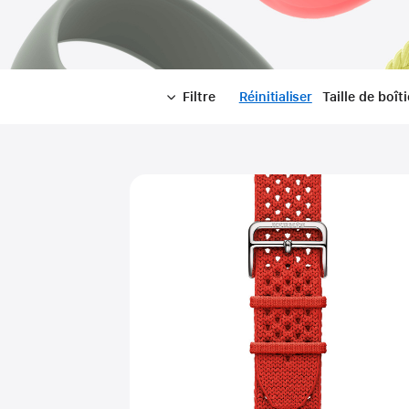
Filtre
Réinitialiser
-
Taille de boîti
Filtre
Close
Filtre