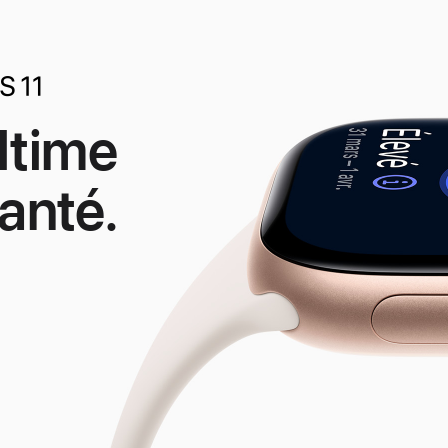
ltime
anté.