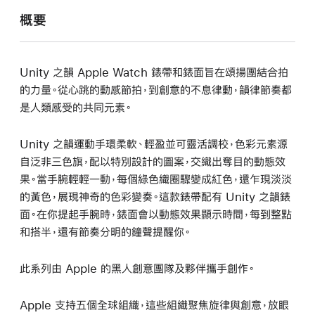
概要
Unity 之韻 Apple Watch 錶帶和錶面旨在頌揚團結合拍
的力量。從心跳的動感節拍，到創意的不息律動，韻律節奏都
是人類感受的共同元素。
Unity 之韻運動手環柔軟、輕盈並可靈活調校，色彩元素源
自泛非三色旗，配以特別設計的圖案，交織出奪目的動態效
果。當手腕輕輕一動，每個綠色織圈驟變成紅色，還乍現淡淡
的黃色，展現神奇的色彩變奏。這款錶帶配有 Unity 之韻錶
面。在你提起手腕時，錶面會以動態效果顯示時間，每到整點
和搭半，還有節奏分明的鐘聲提醒你。
此系列由 Apple 的黑人創意團隊及夥伴攜手創作。
Apple 支持五個全球組織，這些組織聚焦旋律與創意，放眼