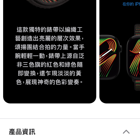
在你的 iP
這款獨特的錶帶以編織工
藝創造出亮麗的層次效果，
頌揚團結合拍的力量。當手
腕輕輕一動，錶帶上源自泛
非三色旗的紅色和綠色隨
即變換，還乍現淡淡的黃
色，展現神奇的色彩變奏。
產品資訊