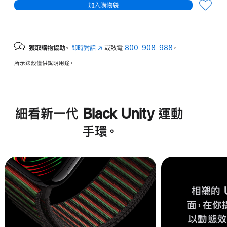
加入購物袋
獲取購物協助。
即時對話
(以
或致電
800-908-988
。
新
所示錶殼僅供說明用途。
視
窗
開
啟)
細看新一代 Black Unity 運動
手環。
相襯的 U
面，在你
以動態效