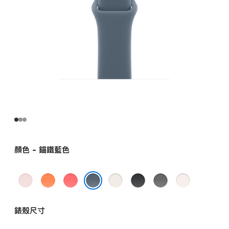
顏色 - 錨鐵藍色
淺
小
亮
星
黑
灰
淡
粉
柑
番
光
色
石
胭
錨鐵藍色
紅
橘
石
色
色
脂
錶殼尺寸
色
色
榴
色