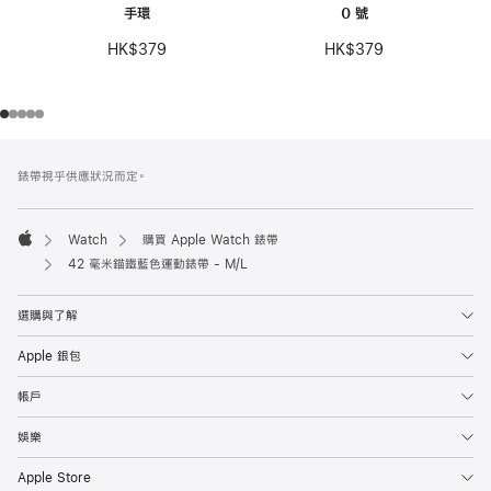
手環
0 號
HK$379
HK$379
註
註
錶帶視乎供應狀況而定。
腳
腳
Watch
購買 Apple Watch 錶帶
Apple
42 毫米錨鐵藍色運動錶帶 - M/L
選購與了解
Apple 銀包
帳戶
娛樂
Apple Store