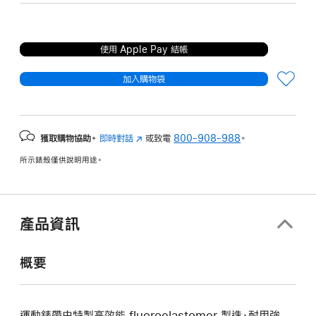
使用 Apple Pay 結帳
加入購物袋
獲取購物協助。
即時對話
(以
或致電
800-908-988
。
新
所示錶殼僅供說明用途。
視
窗
開
啟)
產品資訊
概要
運動錶帶由特製高效能 fluoroelastomer 製造，耐用強