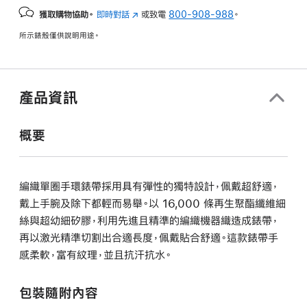
獲取購物協助。
即時對話
(以
或致電
800-908-988
。
新
所示錶殼僅供說明用途。
視
窗
開
啟)
產品資訊
概要
編織單圈手環錶帶採用具有彈性的獨特設計，佩戴超舒適，
戴上手腕及除下都輕而易舉。以 16,000 條再生聚酯纖維細
絲與超幼細矽膠，利用先進且精準的編織機器織造成錶帶，
再以激光精準切割出合適長度，佩戴貼合舒適。這款錶帶手
感柔軟，富有紋理，並且抗汗抗水。
包裝隨附內容