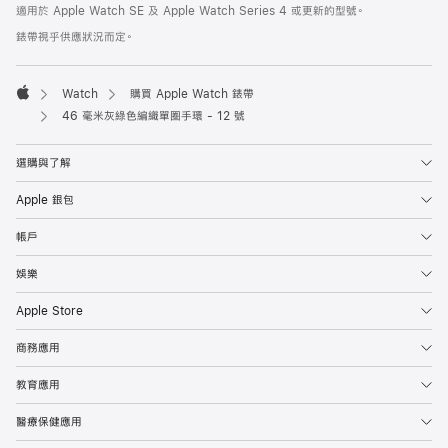
註
適用於 Apple Watch SE 及 Apple Watch Series 4 或更新的型號。
腳
腳
錶帶視乎供應狀況而定。
Watch
購買 Apple Watch 錶帶
Apple
46 毫米灰綠色編織單圈手環 - 12 號
選購與了解
Apple 銀包
帳戶
娛樂
Apple Store
商務應用
教育應用
醫療保健應用