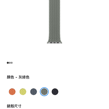
顏色 - 灰綠色
薑
霓
錨
午
黃
虹
鐵
夜
灰綠色
色
黃
藍
暗
錶殼尺寸