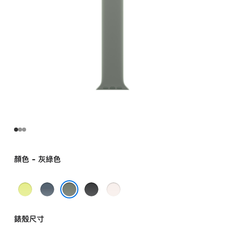
顏色 - 灰綠色
霓
錨
黑
淡
虹
鐵
色
胭
灰綠色
黃
藍
脂
錶殼尺寸