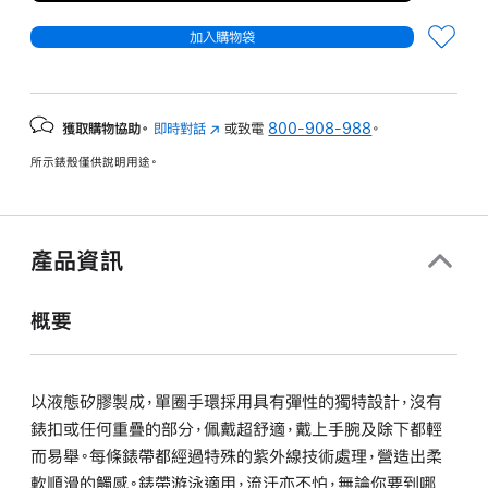
加入購物袋
獲取購物協助。
即時對話
(以
或致電
800-908-988
。
新
所示錶殼僅供說明用途。
視
窗
開
啟)
產品資訊
概要
以液態矽膠製成，單圈手環採用具有彈性的獨特設計，沒有
錶扣或任何重疊的部分，佩戴超舒適，戴上手腕及除下都輕
而易舉。每條錶帶都經過特殊的紫外線技術處理，營造出柔
軟順滑的觸感。錶帶游泳適用，流汗亦不怕，無論你要到哪