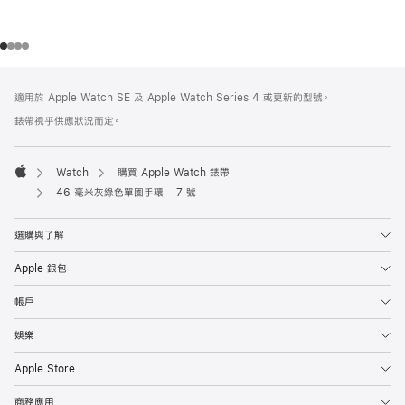
註
註
適用於 Apple Watch SE 及 Apple Watch Series 4 或更新的型號。
腳
腳
錶帶視乎供應狀況而定。
Watch
購買 Apple Watch 錶帶
Apple
46 毫米灰綠色單圈手環 - 7 號
選購與了解
Apple 銀包
帳戶
娛樂
Apple Store
商務應用