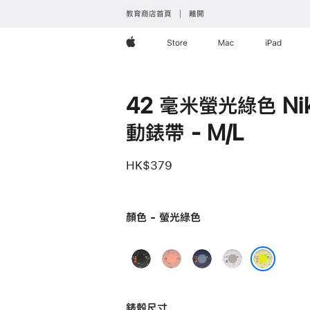
教育商店首頁
離開
Apple
Store
Mac
iPad
42 毫米螢光綠色 Nik
動錶帶 - M/L
HK$379
顏色 - 螢光綠色
午
山
藍
朦
夜
霞
帶
朧
螢光綠色
黑
粉
色
灰
錶殼尺寸
色
紅
色