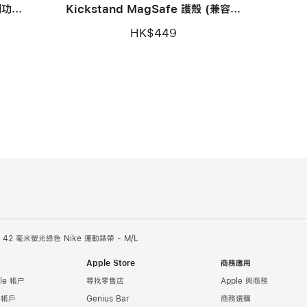
制功能)
Kickstand MagSafe 護殼 (兼容相
機控制功能) - 鵝卵石粉色
HK$449
42 毫米螢光綠色 Nike 運動錶帶 - M/L
Apple Store
商務應用
le 帳户
尋找零售店
Apple 與商務
e 帳戶
Genius Bar
商務選購