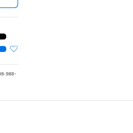
。
08-988。