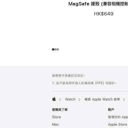
MagSafe 護殼 (兼容相機控
– 珠峰黑色
HK$649
註
註
錶帶視乎供應狀況而定。
腳
腳
1. 並不是為用作個人防護設備 (PPE) 而設計。
Watch
購買 Apple Watch 錶帶
Apple
選購與了解
帳戶
Store
管理你的 App
Mac
Apple Stor