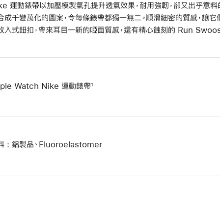
ike 運動錶帶以加壓模製氣孔提升透氣效果，耐用強韌，卻又出乎意
合成千變萬化的圖案，令每條錶帶都獨一無二。順滑細密的質感，讓它
收入式鈕扣，帶來耳目一新的啞面質感，還有精心蝕刻的 Run Swoos
ple Watch Nike 運動錶帶¹
 : 鋁製品、Fluoroelastomer