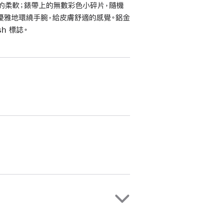
料的柔軟；錶帶上的無數彩色小碎片，隨機
優雅地環繞手腕，給皮膚舒適的感覺。鋁金
h 標誌。