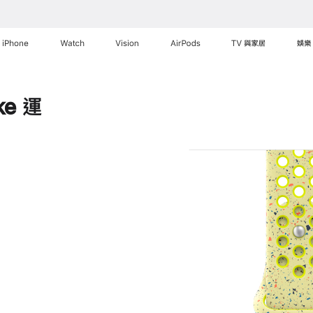
iPhone
Watch
Vision
AirPods
TV 與家居
娛樂
e 運