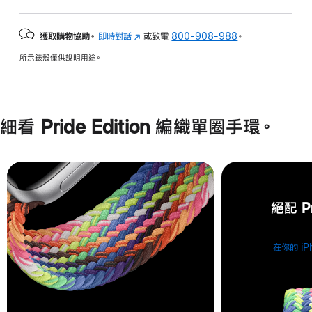
獲取購物協助。
即時對話
(以
或致電
800-908-988
。
新
所示錶殼僅供說明用途。
視
窗
開
啟)
細看 Pride Edition 編織單圈手環。
絕配 P
在你的 iP