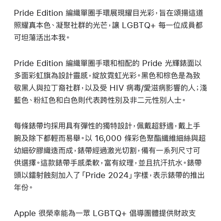
Pride Edition 編織單圈手環展現耀目光彩，旨在頌揚這道
照耀真本色、凝聚社群的光芒，讓 LGBTQ+ 每一位成員都
可坦蕩活出本我。
Pride Edition 編織單圈手環和相配的 Pride 光輝錶面以
多面彩虹旗為設計靈感，綻放霓虹光彩。黑色和棕色是為致
敬黑人與拉丁裔社群，以及受 HIV 病毒/愛滋病影響的人；淺
藍色、粉紅色和白色則代表跨性別及非二元性別人士。
每條錶帶均採用具有彈性的獨特設計，佩戴超舒適，戴上手
腕及除下都輕而易舉。以 16,000 條彩色聚酯纖維細絲與超
幼細矽膠織造而成，錶帶經過激光切割，備有一系列尺寸可
供選擇。這款錶帶手感柔軟，富有紋理，並且抗汗抗水。錶帶
頭以鐳射蝕刻加入了「Pride 2024」字樣，表示錶帶的推出
年份。
Apple 很榮幸能為一眾 LGBTQ+ 倡導團體提供財政支