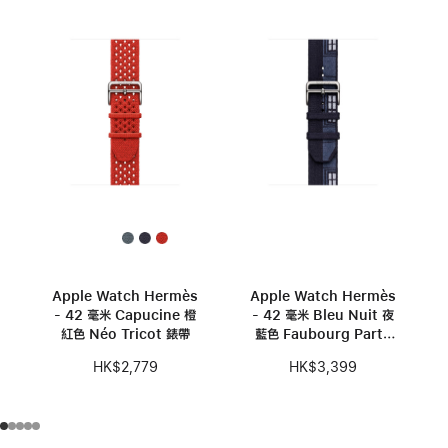
Apple Watch Hermès
Apple Watch Hermès
- 42 毫米 Capucine 橙
- 42 毫米 Bleu Nuit 夜
紅色 Néo Tricot 錶帶
藍色 Faubourg Party
錶帶
HK$2,779
HK$3,399