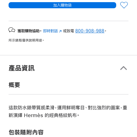
加入購物袋
獲取購物協助。
即時對話
(以
或致電
800-908-988
。
新
所示錶殼僅供說明用途。
視
窗
開
啟)
產品資訊
概要
這款防水錶帶質感柔滑，運用鮮明奪目、對比強烈的圖案，重
新演繹 Hermès 的經典格紋帆布。
包裝隨附內容