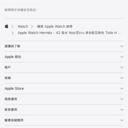
註
註
錶帶視乎供應狀況而定。
腳
腳
Watch
購買 Apple Watch 錶帶
Apple
Apple Watch Hermès - 42 毫米 Noir/Écru 黑色配亞麻色 Toile H Double Jeu 錶帶
選購與了解
Apple 銀包
帳戶
娛樂
Apple Store
商務應用
教育應用
醫療保健應用