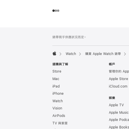
註
註
錶帶視乎供應狀況而定。
腳
腳
Watch
購買 Apple Watch 錶帶
Apple
選購與了解
帳戶
Store
管理你的 App
Mac
Apple Stor
iPad
iCloud.com
iPhone
娛樂
Watch
Apple TV
Vision
Apple Music
AirPods
Apple Podca
TV 與家居
Apple Book