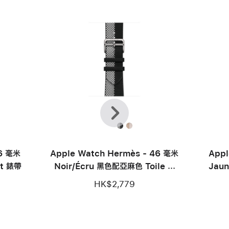
上
下
一
一
頁
步
46 毫米
Apple Watch Hermès - 46 毫米
Appl
ot 錶帶
Noir/Écru 黑色配亞麻色 Toile H
Jaun
Double Jeu 錶帶
HK$2,779