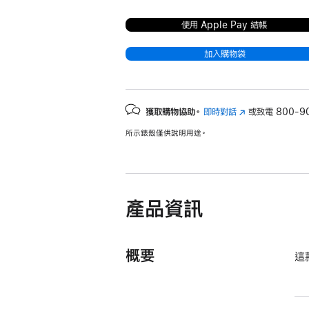
使用 Apple Pay 結帳
加入購物袋
獲取購物協助。
即時對話
(以
或致電
800-9
新
所示錶殼僅供說明用途。
視
窗
開
啟)
產品資訊
概要
這