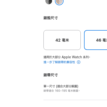
Noir/
Écru
Écru/Écru 亞麻色配亞麻色
黑
錶殼尺寸
色
配
亞
麻
42 毫米
46 毫
色
適用於大部分 Apple Watch 系列。
進一步了解錶帶的兼容性
錶帶尺寸
單一尺寸 (適合大部分腕圍)
錶帶適合 160–195 毫米腕圍。