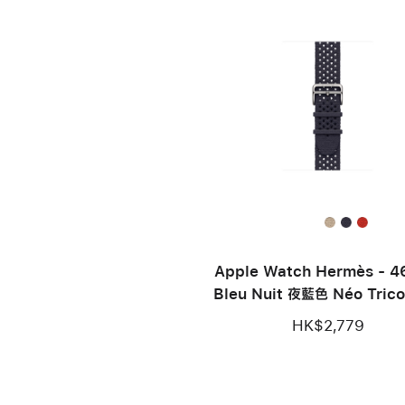
Apple Watch Hermès - 
Bleu Nuit 夜藍色 Néo Tric
HK$2,779