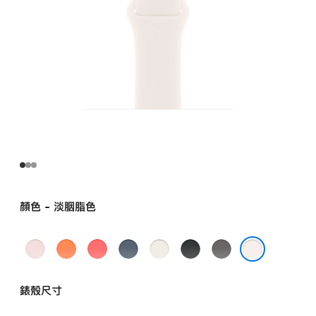
顏色 - 淡胭脂色
淺
小
亮
錨
星
黑
灰
粉
柑
番
鐵
光
色
石
淡胭脂色
紅
橘
石
藍
色
色
錶殼尺寸
色
色
榴
色