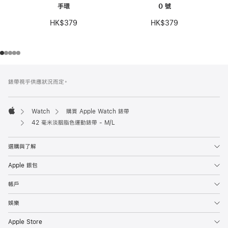
手環
0 號
HK$379
HK$379
註
註
錶帶視乎供應狀況而定。
腳
腳
Watch
購買 Apple Watch 錶帶
Apple
42 毫米淡胭脂色運動錶帶 - M/L
選購與了解
Apple 銀包
帳戶
娛樂
Apple Store