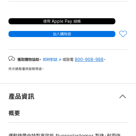
使用 Apple Pay 結帳
加入購物袋
獲取購物協助。
即時對話
(以
或致電
800-908-988
。
新
所示錶殼僅供說明用途。
視
窗
開
啟)
產品資訊
概要
運動錶帶由特製高效能 fluoroelastomer 製造，耐用強