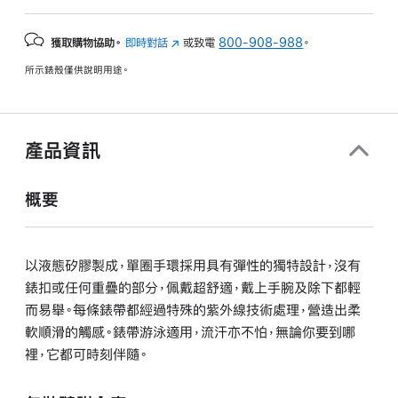
獲取購物協助。
即時對話
(以
或致電
800-908-988
。
新
所示錶殼僅供說明用途。
視
窗
開
啟)
產品資訊
概要
以液態矽膠製成，單圈手環採用具有彈性的獨特設計，沒有
錶扣或任何重疊的部分，佩戴超舒適，戴上手腕及除下都輕
而易舉。每條錶帶都經過特殊的紫外線技術處理，營造出柔
軟順滑的觸感。錶帶游泳適用，流汗亦不怕，無論你要到哪
裡，它都可時刻伴隨。