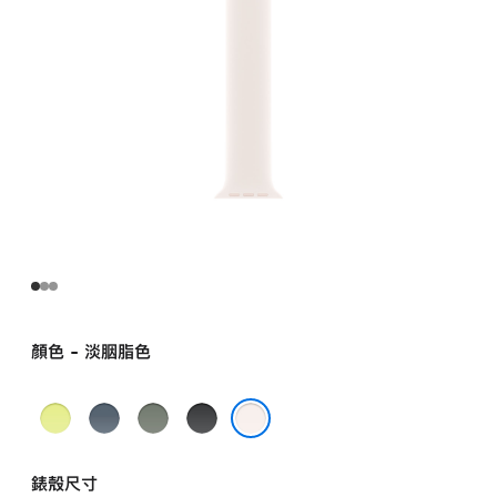
顏色 - 淡胭脂色
霓
錨
灰
黑
虹
鐵
綠
色
淡胭脂色
黃
藍
色
錶殼尺寸