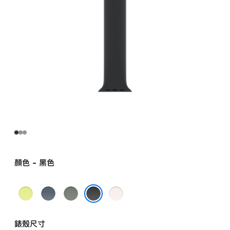
顏色 - 黑色
霓
錨
灰
淡
虹
鐵
綠
胭
黑色
黃
藍
色
脂
錶殼尺寸