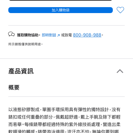
加入購物袋
獲取購物協助。
即時對話
(以
或致電
800-908-988
。
新
所示錶殼僅供說明用途。
視
窗
開
啟)
產品資訊
概要
以液態矽膠製成，單圈手環採用具有彈性的獨特設計，沒有
錶扣或任何重疊的部分，佩戴超舒適，戴上手腕及除下都輕
而易舉。每條錶帶都經過特殊的紫外線技術處理，營造出柔
軟順滑的觸感。錶帶游泳適用，流汗亦不怕，無論你要到哪