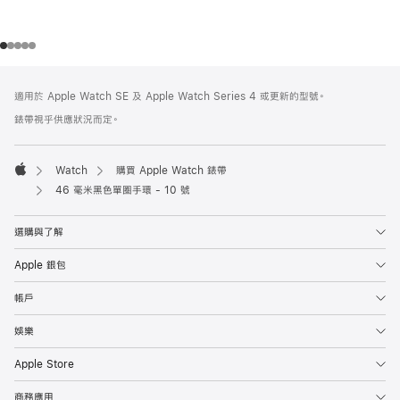
註
註
適用於 Apple Watch SE 及 Apple Watch Series 4 或更新的型號。
腳
腳
錶帶視乎供應狀況而定。
Watch
購買 Apple Watch 錶帶
Apple
46 毫米黑色單圈手環 - 10 號
選購與了解
Apple 銀包
帳戶
娛樂
Apple Store
商務應用