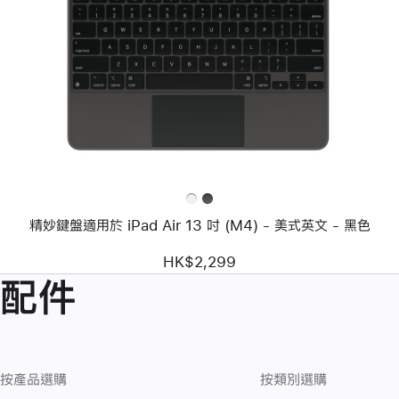
頁
影
像
-
精
妙
鍵
盤
適
用
於
iPad Air
13 吋
(M4)
精妙鍵盤適用於 iPad Air 13 吋 (M4) - 美式英文 - 黑色
-
美
式
HK$2,299
英
配件
文
-
黑
色
按產品選購
按類別選購