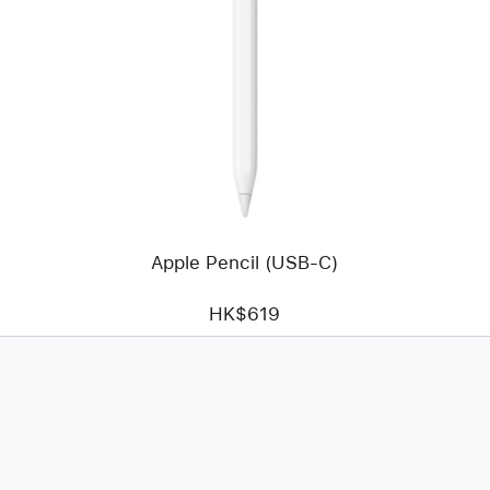
一
頁
影
像
-
Apple
Pencil
(USB-
C)
Apple Pencil (USB-C)
HK$619