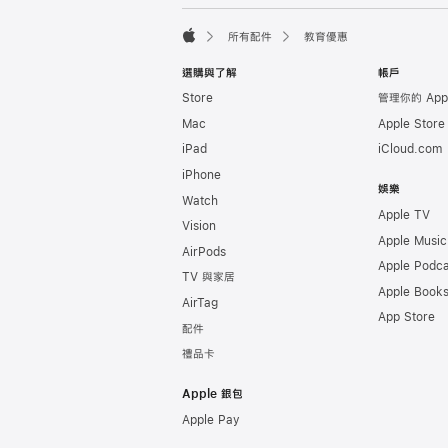
腳
腳
所有配件
教育優惠
Apple
選購與了解
帳戶
Store
管理你的 App
Mac
Apple Stor
iPad
iCloud.com
iPhone
娛樂
Watch
Apple TV
Vision
Apple Music
AirPods
Apple Podca
TV 與家居
Apple Book
AirTag
App Store
配件
禮品卡
Apple 銀包
Apple Pay