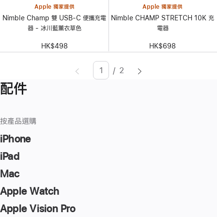
Apple 獨家提供
Apple 獨家提供
Nimble Champ 雙 USB-C 便攜充電
Nimble CHAMP STRETCH 10K 充
器 - 冰川藍薰衣草色
電器
HK$498
HK$698
/
2
頁
Enter
配件
面
page
number,
press
按產品選購
Return/Enter
key
iPhone
to
iPad
go
Mac
to
the
Apple Watch
page
Apple Vision Pro