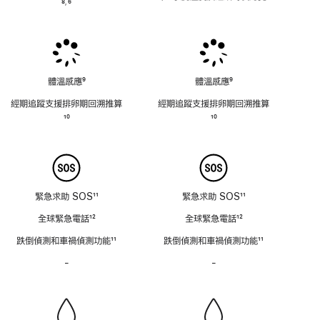
註
8
6
,
註
腳
註
腳
腳
體溫感應
9
體溫感應
9
註
註
經期追蹤支援排卵期回溯推⁠算
經期追蹤支援排卵期回溯推⁠算
腳
腳
註
10
註
10
腳
腳
緊急求助 SOS
11
緊急求助 SOS
11
註
註
全球緊急電話
12
全球緊急電話
12
腳
腳
註
註
跌倒偵測和車禍偵測功能
11
跌倒偵測和車禍偵測功能
11
腳
腳
註
註
-
警
-
警
腳
腳
笛
笛
不
不
適
適