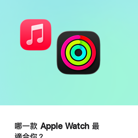
電
心
池
臟
哪一款 Apple Watch 最
健
康
適合你？