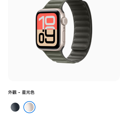
外觀 - 星光色
午
夜
星光色
暗
色