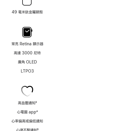
49 毫米鈦金屬錶殼
常亮 Retina 顯示器
高達 3000 尼特
廣角 OLED
LTPO3
高血壓通知
3
註
心電圖 app
4
腳
註
心率偏高或偏低通知
腳
心律不整通知
5