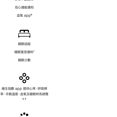
註
低心適能通知
腳
血氧 app
6
註
腳
睡眠追蹤
睡眠窒息通知
7
註
睡眠分數
腳
維生指數 app 提供心率、呼吸頻
率、手腕溫度、血氧及睡眠時長總覽
註
8
6
,
腳
註
腳