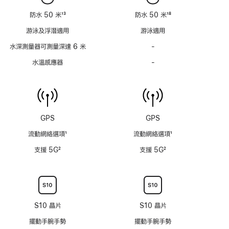
用
用
防水 50 米
13
防水 50 米
18
註
註
游泳及浮潛適用
游泳適用
腳
腳
水深測量器可測量深達 6 米
-
水
深
水溫感應器
-
水
測
溫
量
感
器
應
可
器
測
不
GPS
GPS
量
適
深
流動網絡選項
1
流動網絡選項
1
用
達
註
註
支援 5G
2
支援 5G
2
6
腳
腳
註
註
米
腳
腳
不
適
用
S10 晶片
S10 晶片
擺動手腕手勢
擺動手腕手勢