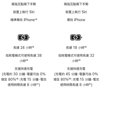
兩指互點兩下手勢
兩指互點兩下手勢
裝置上執行 Siri
裝置上執行 Siri
精準尋找 iPhone
14
尋找 iPhone
註
腳
長達 24 小時
15
長達 18 小時
19
註
註
低耗電模式可使用長達 38
低耗電模式可使用長達 32
腳
腳
小時
15
小時
19
註
註
支援快速充電
支援快速充電
腳
腳
(充電約 30 分鐘，電量可由 0%
(充電約 45 分鐘，電量可由 0%
增至 80%
16
；充電 15 分鐘，電池
增至 80%
20
；充電 15 分鐘，電池
註
使用時間長達 8 小時
17
)
註
使用時間長達 8 小時
21
)
腳
註
腳
註
腳
腳