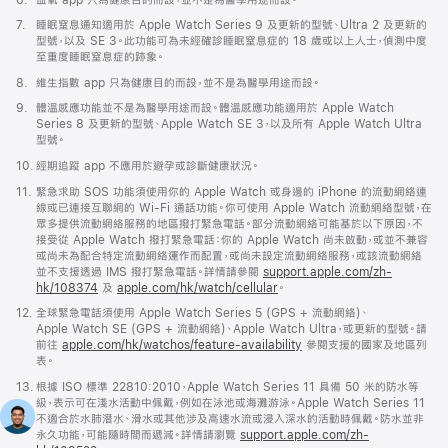
腳
註
7.
睡眠窒息通知適用於 Apple Watch Series 9 及更新的型號、Ultra 2 及更新的
腳
型號，以及 SE 3。此功能可為未經確診睡眠窒息症的 18 歲或以上人士，偵測中度
至重度睡眠窒息症的跡象。
註
8.
維生指數 app 只為健康目的而設，並不是為醫學用途而設。
腳
註
9.
體溫感應功能並不是為醫學用途而設。體溫感應功能適用於 Apple Watch
腳
Series 8 及更新的型號、Apple Watch SE 3，以及所有 Apple Watch Ultra
型號。
註
10.
經期追蹤 app 不應用於避孕或診斷健康狀況。
腳
註
11.
緊急求助 SOS 功能須使用你的 Apple Watch 或身邊的 iPhone 的流動網絡連
腳
線或已連接互聯網的 Wi-Fi 通話功能。你可使用 Apple Watch 流動網絡型號，在
眾多提供流動網絡服務的地區撥打緊急電話。部分流動網絡可能基於以下原因，不
接受從 Apple Watch 撥打緊急電話：你的 Apple Watch 尚未啟動，或並不兼容
或尚未為配合特定流動網絡運作而配置，或尚未設定流動網絡服務，或該流動網絡
並不支援透過 IMS 撥打緊急電話。詳情請參閱
support.apple.com/zh-
hk/108374
(以
及
apple.com/hk/watch/cellular
。
新
註
12.
全球緊急電話須使用 Apple Watch Series 5 (GPS + 流動網絡)、
視
腳
Apple Watch SE (GPS + 流動網絡)、Apple Watch Ultra，或更新的型號。請
窗
前往
apple.com/hk/watchos/feature-availability
參閱支援的國家及地區列
開
表。
啟)
註
13.
根據 ISO 標準 22810:2010，Apple Watch Series 11 具備 50 米的防水等
腳
級，表示可在淺水活動中佩戴，例如在泳池或海灘游泳。Apple Watch Series 11
不適合於水肺潛水、滑水或其他涉及高速水流或浸入深水的活動時佩戴。防水並非
永久功能，可能隨時間而遞減。詳情請瀏覽
support.apple.com/zh-