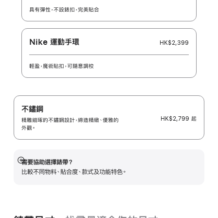
具有彈性，不設錶扣，完美貼合
Nike 運動手環
HK$2,399
輕盈，魔術貼扣，可隨意調校
不鏽鋼
HK$2,799
起
精雕細琢的不鏽鋼設計，締造精緻、優雅的
外觀。
需要協助選擇錶帶？
顯
比較不同物料、貼合度、款式及功能特色。
示
更
多