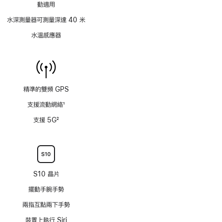
動適用
水深測量器可測量深達 40 米
水溫感應器
精準的雙頻 GPS
支援流動網絡
1
註
支援 5G
2
腳
註
腳
S10 晶片
擺動手腕手勢
兩指互點兩下手勢
裝置上執行 Siri