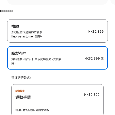
橡膠
HK$2,399
柔韌且游泳適用的矽膠及
fluoroelastomer 錶帶。
織製布料
HK$2,399
起
質料柔軟、輕巧。日常活動時佩戴，尤其合
用。
選擇錶帶款式:
新色登場
HK$2,399
運動手環
輕盈，魔術貼扣，可隨意調校