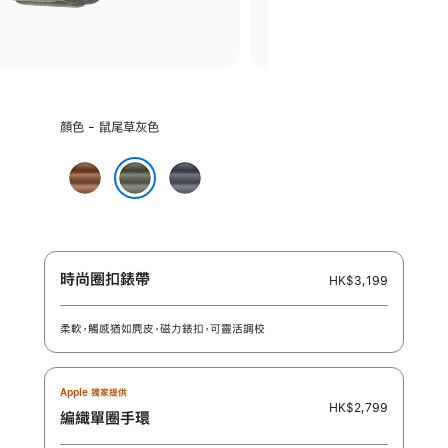
選
顏色 - 鼠尾草灰色
擇
顏
焦
海
色:
糖
軍
鼠尾草灰色
色
藍
色
時尚圈扣錶帶
HK$3,199
柔軟，觸感猶如麂皮，磁力錶扣，可靈活調校
Apple 獨家提供
HK$2,799
編織單圈手環