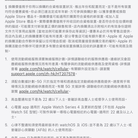
窗
註
§ 換購價值視乎你用以換購的合資格裝置狀況、推出年份和配置而定。並不是所有裝置
開
腳
均符合優惠資格。你必須已達法定成年年齡，方可參與換購計劃，以獲享優惠或換取
啟)
Apple Store 禮品卡。換購價值可能適用於購買符合資格的新裝置，或加入至
Apple Store 禮品卡。實際優惠價值視乎所收回的合資格裝置，是否符合你在估價時提
供的描述。可能需支付新裝置正價的銷售稅項。店內換購須出示附相片的有效身份證明
文件方可享用此服務 (當地法例可能要求保存此等資訊)。優惠未必於所有零售店提供，
而店內及網上的換購優惠可能有所差異。部分零售店可能有額外要求。Apple 或 Apple
的換購活動合作夥伴保留以任何理由拒絕、取消或限量接受換購交易的權利。Apple 的
換購活動合作夥伴可提供更多有關合資格裝置換購及回收的詳盡要求。可能有局限及限
制。
註
1.
使用流動網絡服務須要無線服務計劃。詳情請聯絡你的服務供應商。連線狀況會因
腳
應網絡服務供應情況而有所差異。有關參與的流動網絡供應商及使用資格，詳情請
查看
apple.com/hk/watch/cellular
。有關額外設定指示，請瀏覽
support.apple.com/zh-hk/HT207578
(以
。
新
註
2.
須配合數據計劃。5G 只於指定市場和透過指定流動網絡供應商提供。速度視乎現
視
腳
場情況及流動網絡供應商而定。有關 5G 支援詳情，請聯絡你的流動網絡供應商及
窗
瀏覽
apple.com/hk/watch/cellular
。
開
啟)
註
3.
高血壓通知並不是為 22 歲以下人士、曾確診高血壓人士或懷孕人士使用而設。
腳
註
4.
心電圖 app 適用於 Apple Watch Series 4 及更新的型號 (不包括 Apple
腳
Watch SE 型號)，可製作與單一導程心電圖相近的心電圖。適用於 22 歲及以上人
士。
註
5.
心律不整通知須使用最新版本的 watchOS 及 iOS；並不是為 22 歲以下人士，或
腳
曾確診心房顫動 (AFib) 的人士使用而設。
註
6.
血氧 app 只為健康目的而設，並不是為醫學用途而設。