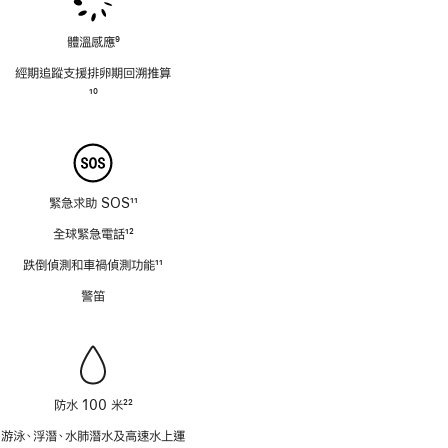
體溫感應
9
註
經期追蹤支援排卵期回溯推⁠算
腳
註
10
腳
緊急求助 SOS
11
註
全球緊急電話
12
腳
註
跌倒偵測和車禍偵測功能
11
腳
註
警笛
腳
防水 100 米
22
註
游泳、浮潛、水肺潛水及高速水上運
腳