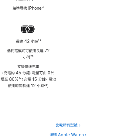
精準尋找 iPhone
14
註
腳
長達 42 小時
23
註
低耗電模式可使用長達 72
腳
小時
23
註
支援快速充電
腳
(充電約 45 分鐘，電量可由 0%
增至 80%
24
；充電 15 分鐘， 電池
註
使用時間長達 12 小時
25
)
腳
註
腳
比較所有型號
選購 Apple Watch