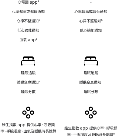
心電圖 app
4
-
心
腳
壓
註
電
心率偏高或偏低通知
心率偏高或偏低通知
通
腳
圖
知
心律不整通知
5
心律不整通知
5
app
不
註
註
不
低心適能通知
低心適能通知
適
腳
腳
適
用
血氧 app
6
-
血
用
註
氧
腳
app
不
適
用
睡眠追蹤
睡眠追蹤
睡眠窒息通知
7
睡眠窒息通知
7
註
註
睡眠分數
睡眠分數
腳
腳
維生指數 app 提供心率、呼吸頻
維生指數 app 提供心率、呼吸頻
率、手腕溫度、血氧及睡眠時長總覽
率、手腕溫度及睡眠時長總覽
8