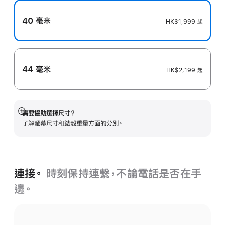
40 毫米
HK$1,999
起
44 毫米
HK$2,199
起
需要協助選擇尺寸？
顯
了解螢幕尺寸和錶殼重量方面的分別。
示
更
多
連接。
時刻保持連繫，不論電話是否在手
邊。