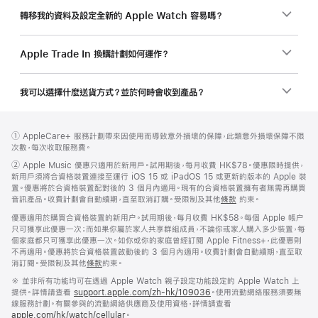
轉移我的資料及設定全新的 Apple Watch 容易嗎？
Apple Trade In 換購計劃如何運作？
我可以選擇什麼送貨方式？並於何時會收到產品？
註
註
註
① AppleCare+ 服務計劃帶來因使用而導致意外損壞的保障，此類意外損壞保障不限
腳
腳
腳
次數，每次收取服務費。
註
②
Apple Music 優惠只適用於新用戶。試用期後，每月收費 HK$78。優惠限時提供，
腳
新用戶須將合資格裝置連接至運行 iOS 15 或 iPadOS 15 或更新的版本的 Apple 裝
置。優惠將於合資格裝置配對後的 3 個月內適用。現有的合資格裝置擁有者無需再購買
音訊產品。收費計劃會自動續期，直至取消訂購。受限制及其他
條款
約束。
優惠適用於購買合資格裝置的新用户。試用期後，每月收費 HK$58。每個 Apple 帳户
只可獲享此優惠一次；而如果你屬於家人共享群組成員，不論你或家人購入多少裝置，每
個家庭都只可獲享此優惠一次。如你或你的家庭曾經訂閱 Apple Fitness+，此優惠則
不再適用。優惠將於合資格裝置啟動後的 3 個月內適用。收費計劃會自動續期，直至取
消訂閱。受限制及其他
條款
約束。
註
※ 並非所有功能均可在透過 Apple Watch 親子設定功能設定的 Apple Watch 上
腳
提供。詳情請查看
support.apple.com/zh-hk/109036
(以
。使用流動網絡服務須要無
線服務計劃。有關參與的流動網絡供應商及使用資格，詳情請查看
新
apple.com/hk/watch/cellular
。
視