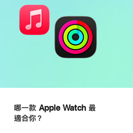
電
心
池
臟
哪一款 Apple Watch 最
健
康
適合你？
功
能