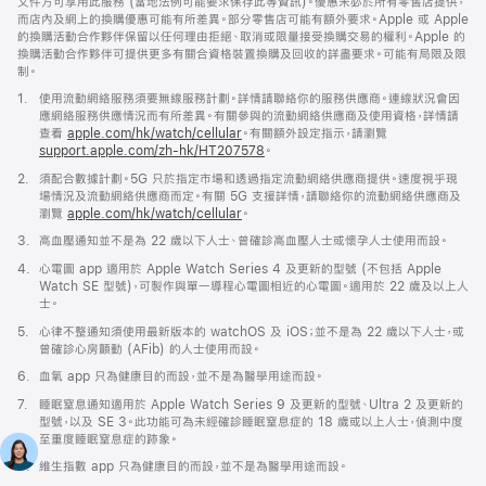
文件方可享用此服務 (當地法例可能要求保存此等資訊)。優惠未必於所有零售店提供，
而店內及網上的換購優惠可能有所差異。部分零售店可能有額外要求。Apple 或 Apple
的換購活動合作夥伴保留以任何理由拒絕、取消或限量接受換購交易的權利。Apple 的
換購活動合作夥伴可提供更多有關合資格裝置換購及回收的詳盡要求。可能有局限及限
制。
註
1.
使用流動網絡服務須要無線服務計劃。詳情請聯絡你的服務供應商。連線狀況會因
腳
應網絡服務供應情況而有所差異。有關參與的流動網絡供應商及使用資格，詳情請
查看
apple.com/hk/watch/cellular
。有關額外設定指示，請瀏覽
support.apple.com/zh-hk/HT207578
(以
。
新
註
2.
須配合數據計劃。5G 只於指定市場和透過指定流動網絡供應商提供。速度視乎現
視
腳
場情況及流動網絡供應商而定。有關 5G 支援詳情，請聯絡你的流動網絡供應商及
窗
瀏覽
apple.com/hk/watch/cellular
。
開
啟)
註
3.
高血壓通知並不是為 22 歲以下人士、曾確診高血壓人士或懷孕人士使用而設。
腳
註
4.
心電圖 app 適用於 Apple Watch Series 4 及更新的型號 (不包括 Apple
腳
Watch SE 型號)，可製作與單一導程心電圖相近的心電圖。適用於 22 歲及以上人
士。
註
5.
心律不整通知須使用最新版本的 watchOS 及 iOS；並不是為 22 歲以下人士，或
腳
曾確診心房顫動 (AFib) 的人士使用而設。
註
6.
血氧 app 只為健康目的而設，並不是為醫學用途而設。
腳
註
7.
睡眠窒息通知適用於 Apple Watch Series 9 及更新的型號、Ultra 2 及更新的
腳
型號，以及 SE 3。此功能可為未經確診睡眠窒息症的 18 歲或以上人士，偵測中度
至重度睡眠窒息症的跡象。
註
8.
維生指數 app 只為健康目的而設，並不是為醫學用途而設。
腳