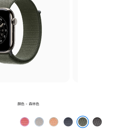
選
顏色 - 森林色
擇
顏
亮
藍
哈
錨
深
色:
番
霧
密
鐵
灰
森林色