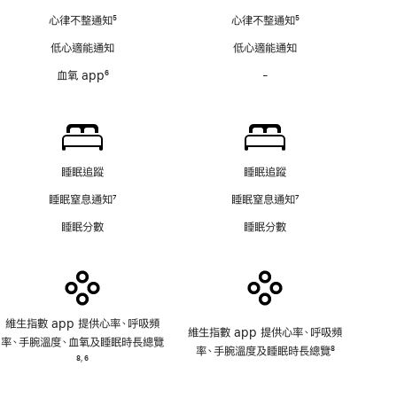
腳
圖
知
心律不整通知
5
心律不整通知
5
app
不
註
註
不
低心適能通知
低心適能通知
適
腳
腳
適
用
血氧 app
6
-
血
用
註
氧
腳
app
不
適
用
睡眠追蹤
睡眠追蹤
睡眠窒息通知
7
睡眠窒息通知
7
註
註
睡眠分數
睡眠分數
腳
腳
維生指數 app 提供心率、呼吸頻
維生指數 app 提供心率、呼吸頻
率、手腕溫度、血氧及睡眠時長總覽
率、手腕溫度及睡眠時長總覽
8
註
8
6
,
註
腳
註
腳