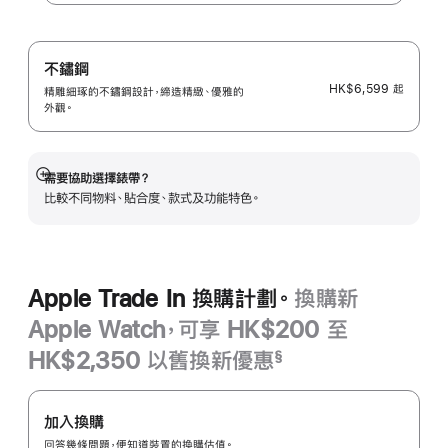
不鏽鋼
HK$6,599
起
精雕細琢的不鏽鋼設計，締造精緻、優雅的
外觀。
需要協助選擇錶帶？
顯
比較不同物料、貼合度、款式及功能特色。
示
更
多
Apple Trade In 換購計劃。
換購新
Apple Watch，可享 HK$200 至
HK$2,350 以舊換新優惠
§
註
Apple
腳
Trade
加入換購
In
回答幾條問題，便知道裝置的換購估值。