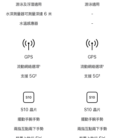
註
註
游泳及浮潛適用
游泳適用
腳
腳
水深測量器可測量深達 6 米
-
水
深
水溫感應器
-
水
測
溫
量
感
器
應
可
器
測
不
GPS
GPS
量
適
深
流動網絡選項
1
流動網絡選項
1
用
達
註
註
支援 5G
2
支援 5G
2
6
腳
腳
註
註
米
腳
腳
不
適
用
S10 晶片
S10 晶片
擺動手腕手勢
擺動手腕手勢
兩指互點兩下手勢
兩指互點兩下手勢