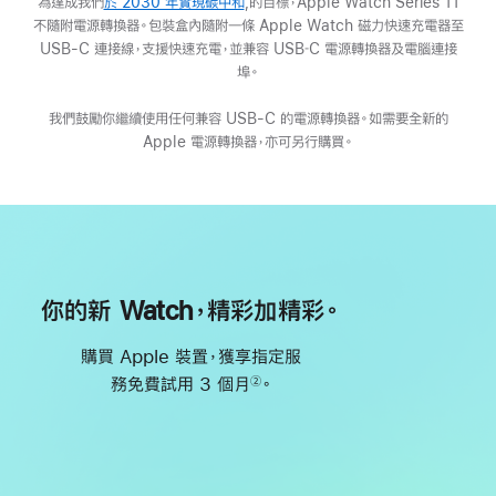
為達成我們
於 2030 年實現碳中和
(以
,的目標，Apple Watch Series 11
不隨附電源轉換器。包裝盒內隨附一條 Apple Watch 磁力快速充電器至
新
USB-C 連接線，支援快速充電，並兼容 USB‑C 電源轉換器及電腦連接
視
埠。
窗
開
我們鼓勵你繼續使用任何兼容 USB-C 的電源轉換器。如需要全新的
啟)
Apple 電源轉換器，亦可另行購買。
你的新 Watch，精彩加精彩。
購買 Apple 裝置，獲享指定服
務免費試用 3 個月
。
②
註
腳