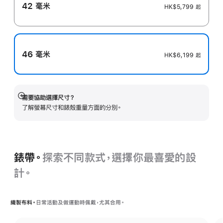
42 毫米
HK$5,799
起
46 毫米
HK$6,199
起
需要協助選擇尺寸？
顯
了解螢幕尺寸和錶殼重量方面的分別。
示
更
多
錶帶。
探索不同款式，選擇你最喜愛的設
計。
織製布料。
日常活動及做運動時佩戴，尤其合用。