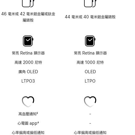
46 毫米或 42 毫米鋁金屬或鈦金
44 毫米或 40 毫米鋁金屬錶殼
屬錶殼
常亮 Retina 顯示器
常亮 Retina 顯示器
高達 2000 尼特
高達 1000 尼特
廣角 OLED
OLED
LTPO3
LTPO
高血壓通知
3
-
高
註
血
心電圖 app
4
-
心
腳
壓
註
電
心率偏高或偏低通知
心率偏高或偏低通知
通