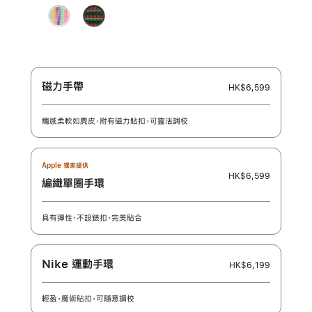
石
色
瓜
藍
色
Pride
Black
榴
色
色
Edition
Unity
紅
-
色
Unity
之
磁力手帶
韻
HK$6,599
觸感柔軟如麂皮，附有磁力貼扣，可靈活調校
Apple 獨家提供
HK$6,599
編織單圈手環
具有彈性，不設錶扣，完美貼合
Nike 運動手環
HK$6,199
輕盈，魔術貼扣，可隨意調校