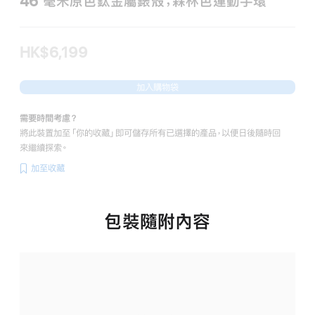
46 毫米原色鈦金屬錶殼；森林色運動手環
HK$6,199
加入購物袋
需要時間考慮？
將此裝置加至「你的收藏」即可儲存所有已選擇的產品，以便日後隨時回
來繼續探索。
加至收藏
包裝隨附內容