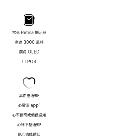
常亮 Retina 顯示器
高達 3000 尼特
廣角 OLED
LTPO3
高血壓通知
3
註
心電圖 app
4
腳
註
心率偏高或偏低通知
腳
心律不整通知
5
註
低心適能通知
腳