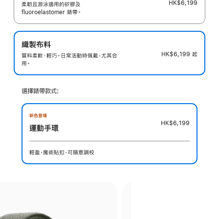
HK$6,199
柔韌且游泳適用的矽膠及
fluoroelastomer 錶帶。
織製布料
HK$6,199
起
質料柔軟、輕巧。日常活動時佩戴，尤其合
用。
選擇錶帶款式:
新色登場
HK$6,199
運動手環
輕盈，魔術貼扣，可隨意調校