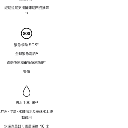
註
經期追蹤支援排卵期回溯推⁠算
腳
註
10
腳
緊急求助 SOS
11
註
全球緊急電話
12
腳
註
跌倒偵測和車禍偵測功能
11
腳
註
警笛
腳
防水 100 米
22
註
游泳、浮潛、水肺潛水及高速水上運
腳
動適用
水深測量器可測量深達 40 米