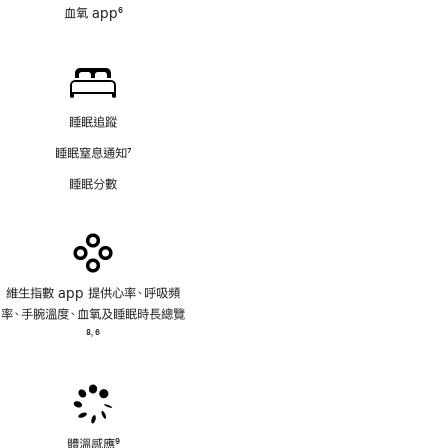
血氧 app
6
註
腳
睡眠追蹤
睡眠窒息通知
7
註
睡眠分數
腳
維生指數 app 提供心率、呼吸頻
率、手腕溫度、血氧及睡眠時長總覽
註
8
6
,
腳
註
腳
體溫感應
9