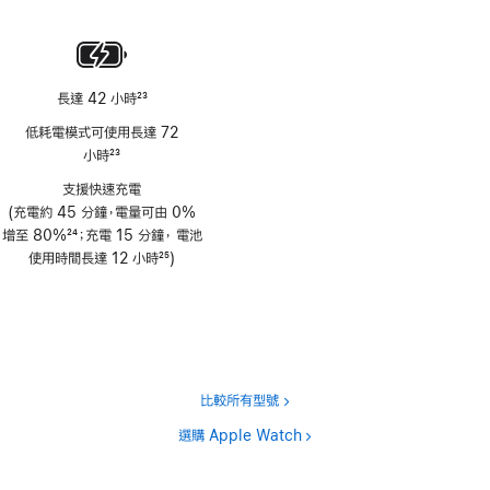
註
腳
長達 42 小時
23
註
低耗電模式可使用長達 72
腳
小時
23
註
支援快速充電
腳
(充電約 45 分鐘，電量可由 0%
增至 80%
24
；充電 15 分鐘， 電池
註
使用時間長達 12 小時
25
)
腳
註
腳
比較所有型號
選購 Apple Watch