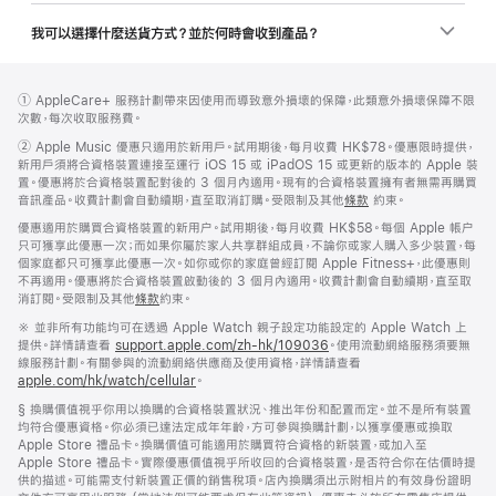
我可以選擇什麼送貨方式？並於何時會收到產品？
註
註
註
① AppleCare+ 服務計劃帶來因使用而導致意外損壞的保障，此類意外損壞保障不限
腳
腳
腳
次數，每次收取服務費。
註
②
Apple Music 優惠只適用於新用戶。試用期後，每月收費 HK$78。優惠限時提供，
腳
新用戶須將合資格裝置連接至運行 iOS 15 或 iPadOS 15 或更新的版本的 Apple 裝
置。優惠將於合資格裝置配對後的 3 個月內適用。現有的合資格裝置擁有者無需再購買
音訊產品。收費計劃會自動續期，直至取消訂購。受限制及其他
條款
約束。
優惠適用於購買合資格裝置的新用户。試用期後，每月收費 HK$58。每個 Apple 帳户
只可獲享此優惠一次；而如果你屬於家人共享群組成員，不論你或家人購入多少裝置，每
個家庭都只可獲享此優惠一次。如你或你的家庭曾經訂閱 Apple Fitness+，此優惠則
不再適用。優惠將於合資格裝置啟動後的 3 個月內適用。收費計劃會自動續期，直至取
消訂閱。受限制及其他
條款
約束。
註
※ 並非所有功能均可在透過 Apple Watch 親子設定功能設定的 Apple Watch 上
腳
提供。詳情請查看
support.apple.com/zh-hk/109036
(以
。使用流動網絡服務須要無
線服務計劃。有關參與的流動網絡供應商及使用資格，詳情請查看
新
apple.com/hk/watch/cellular
。
視
窗
註
§ 換購價值視乎你用以換購的合資格裝置狀況、推出年份和配置而定。並不是所有裝置
開
腳
均符合優惠資格。你必須已達法定成年年齡，方可參與換購計劃，以獲享優惠或換取
啟)
Apple Store 禮品卡。換購價值可能適用於購買符合資格的新裝置，或加入至
Apple Store 禮品卡。實際優惠價值視乎所收回的合資格裝置，是否符合你在估價時提
供的描述。可能需支付新裝置正價的銷售稅項。店內換購須出示附相片的有效身份證明