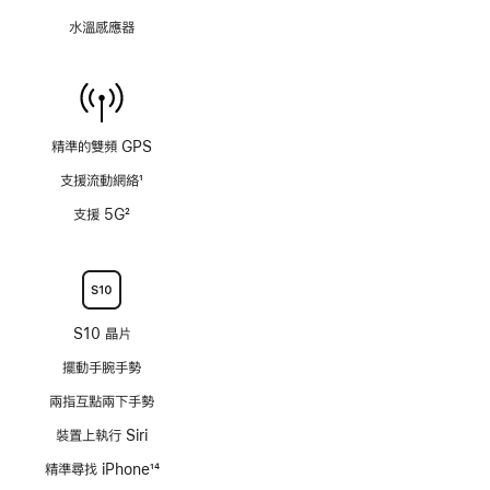
水溫感應器
精準的雙頻 GPS
支援流動網絡
1
註
支援 5G
2
腳
註
腳
S10 晶片
擺動手腕手勢
兩指互點兩下手勢
裝置上執行 Siri
精準尋找 iPhone
14