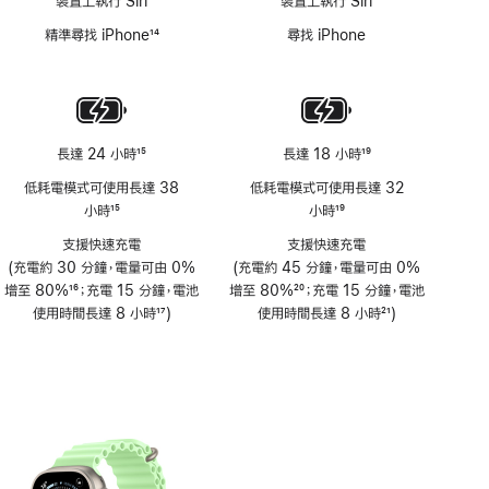
裝置上執行 Siri
裝置上執行 Siri
精準尋找 iPhone
14
尋找 iPhone
註
腳
長達 24 小時
15
長達 18 小時
19
註
註
低耗電模式可使用長達 38
低耗電模式可使用長達 32
腳
腳
小時
15
小時
19
註
註
支援快速充電
支援快速充電
腳
腳
(充電約 30 分鐘，電量可由 0%
(充電約 45 分鐘，電量可由 0%
增至 80%
16
；充電 15 分鐘，電池
增至 80%
20
；充電 15 分鐘，電池
註
使用時間長達 8 小時
17
)
註
使用時間長達 8 小時
21
)
腳
註
腳
註
腳
腳