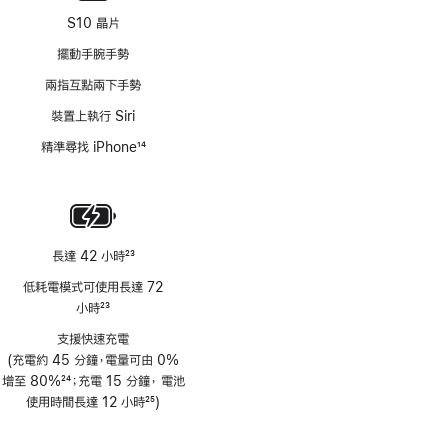
S10 晶片
擺動手腕手勢
兩指互點兩下手勢
裝置上執行 Siri
精準尋找 iPhone
14
註
腳
長達 42 小時
23
註
低耗電模式可使用長達 72
腳
小時
23
註
支援快速充電
腳
(充電約 45 分鐘，電量可由 0%
增至 80%
24
；充電 15 分鐘， 電池
註
使用時間長達 12 小時
25
)
腳
註
腳