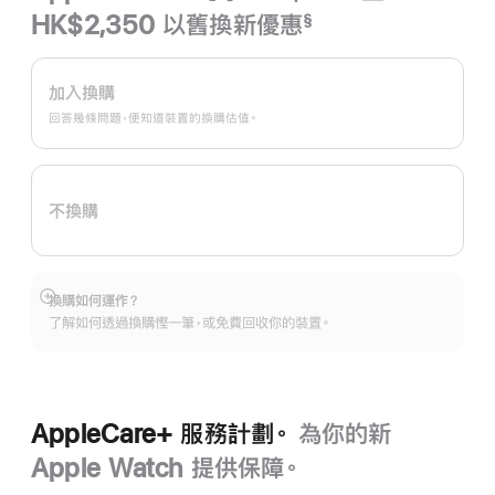
HK$2,350 以舊換新優惠
§
註
Apple
腳
Trade
加入換購
In
回答幾條問題，便知道裝置的換購估值。
換
購
計
不換購
劃。
換購如何運作？
顯
了解如何透過換購慳一筆，或免費回收你的裝置。
示
更
多
AppleCare+ 服務計劃。
為你的新
Apple Watch 提供保障。