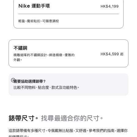
Nike 運動手環
HK$4,199
輕盈，魔術貼扣，可隨意調校
不鏽鋼
HK$4,599
起
精雕細琢的不鏽鋼設計，締造精緻、優雅的
外觀。
需要協助選擇錶帶？
顯
比較不同物料、貼合度、款式及功能特色。
示
更
多
錶帶尺寸。
找尋最適合你的尺寸。
這款錶帶備有多種尺寸，令佩戴無比貼服，又舒適。參考我們的指南，選擇你