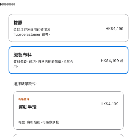
橡膠
HK$4,199
柔韌且游泳適用的矽膠及
fluoroelastomer 錶帶。
織製布料
HK$4,199
起
質料柔軟、輕巧。日常活動時佩戴，尤其合
用。
選擇錶帶款式:
新色登場
HK$4,199
運動手環
輕盈，魔術貼扣，可隨意調校