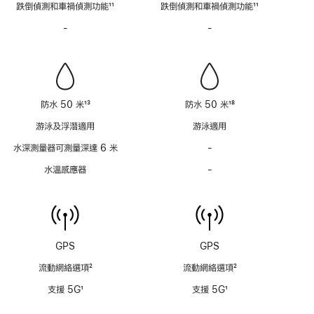
跌倒偵測和車禍偵測功能
11
跌倒偵測和車禍偵測功能
11
腳
腳
註
註
-
警
-
警
腳
腳
笛
笛
不
不
適
適
用
用
防水 50 米
13
防水 50 米
18
註
註
游泳及浮潛適用
游泳適用
腳
腳
水深測量器可測量深達 6 米
-
水
深
水溫感應器
-
水
測
溫
量
感
器
應
可
器
測
不
GPS
GPS
量
適
深
流動網絡選項
2
流動網絡選項
2
用
達
註
註
支援 5G
1
支援 5G
1
6
腳
腳
註
註
米