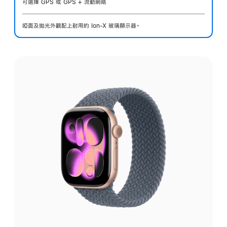
可選擇 GPS 或 GPS + 流動網絡
啞面及拋光外觀配上耐用的 Ion-X 玻璃顯示器。
選
擇
外
觀: