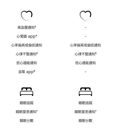
高血壓通知
3
-
高
註
血
心電圖 app
4
-
心
腳
壓
註
電
心率偏高或偏低通知
心率偏高或偏低通知
通
腳
圖
知
心律不整通知
5
心律不整通知
5
app
不
註
註
不
低心適能通知
低心適能通知
適
腳
腳
適
用
血氧 app
6
-
血
用
註
氧
腳
app
不
適
用
睡眠追蹤
睡眠追蹤
睡眠窒息通知
7
睡眠窒息通知
7
註
註
睡眠分數
睡眠分數
腳
腳