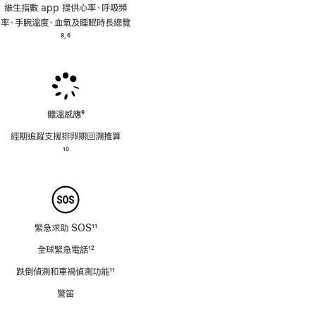
維生指數 app 提供心率、呼吸頻
率、手腕溫度、血氧及睡眠時長總覽
註
8
6
,
腳
註
腳
體溫感應
9
註
經期追蹤支援排卵期回溯推⁠算
腳
註
10
腳
緊急求助 SOS
11
註
全球緊急電話
12
腳
註
跌倒偵測和車禍偵測功能
11
腳
註
警笛
腳