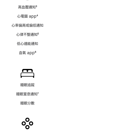
高血壓通知
3
註
心電圖 app
4
腳
註
心率偏高或偏低通知
腳
心律不整通知
5
註
低心適能通知
腳
血氧 app
6
註
腳
睡眠追蹤
睡眠窒息通知
7
註
睡眠分數
腳