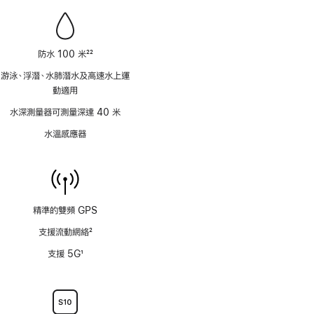
防水 100 米
22
註
游泳、浮潛、水肺潛水及高速水上運
腳
動適用
水深測量器可測量深達 40 米
水溫感應器
精準的雙頻 GPS
支援流動網絡
2
註
支援 5G
1
腳
註
腳