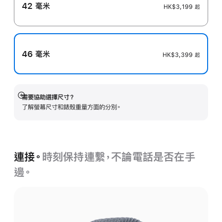
42 毫米
HK$3,199
起
46 毫米
HK$3,399
起
需要協助選擇尺寸？
顯
了解螢幕尺寸和錶殼重量方面的分別。
示
更
多
連接。
時刻保持連繫，不論電話是否在手
邊。