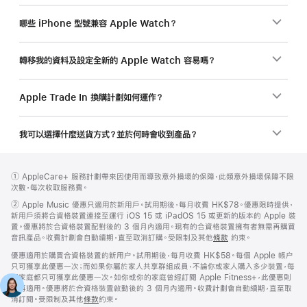
哪些 iPhone 型號兼容 Apple Watch？
轉移我的資料及設定全新的 Apple Watch 容易嗎？
Apple Trade In 換購計劃如何運作？
我可以選擇什麼送貨方式？並於何時會收到產品？
註
註
註
① AppleCare+ 服務計劃帶來因使用而導致意外損壞的保障，此類意外損壞保障不限
腳
腳
腳
次數，每次收取服務費。
註
②
Apple Music 優惠只適用於新用戶。試用期後，每月收費 HK$78。優惠限時提供，
腳
新用戶須將合資格裝置連接至運行 iOS 15 或 iPadOS 15 或更新的版本的 Apple 裝
置。優惠將於合資格裝置配對後的 3 個月內適用。現有的合資格裝置擁有者無需再購買
音訊產品。收費計劃會自動續期，直至取消訂購。受限制及其他
條款
約束。
優惠適用於購買合資格裝置的新用户。試用期後，每月收費 HK$58。每個 Apple 帳户
只可獲享此優惠一次；而如果你屬於家人共享群組成員，不論你或家人購入多少裝置，每
個家庭都只可獲享此優惠一次。如你或你的家庭曾經訂閱 Apple Fitness+，此優惠則
不再適用。優惠將於合資格裝置啟動後的 3 個月內適用。收費計劃會自動續期，直至取
消訂閱。受限制及其他
條款
約束。