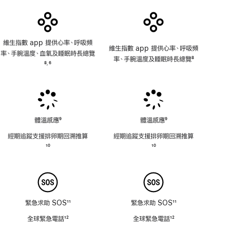
維生指數 app 提供心率、呼吸頻
維生指數 app 提供心率、呼吸頻
率、手腕溫度、血氧及睡眠時長總覽
率、手腕溫度及睡眠時長總覽
8
註
8
6
,
註
腳
註
腳
腳
體溫感應
9
體溫感應
9
註
註
經期追蹤支援排卵期回溯推⁠算
經期追蹤支援排卵期回溯推⁠算
腳
腳
註
10
註
10
腳
腳
緊急求助 SOS
11
緊急求助 SOS
11
註
註
全球緊急電話
12
全球緊急電話
12
腳
腳
註
註