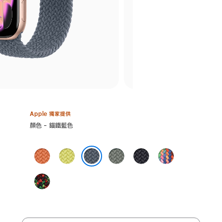
Apple 獨家提供
選
顏色 - 錨鐵藍色
擇
顏
薑
霓
灰
午
Pride
色:
黃
虹
綠
夜
Edition
錨鐵藍色
色
黃
色
暗
Black
色
色
Unity
-
Unity Connection