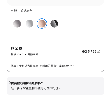
外觀 - 玫瑰金色
太
銀
亮
空
色
黑
玫瑰金色
灰
色
鈦金屬
HK$5,799
起
提供 GPS + 流動網絡
航天工業級拋光鈦金屬，配耐用的藍寶石玻璃顯示器。
需要協助選擇錶殼物料？
顯
進一步了解重量和外觀等方面的分別。
示
更
多