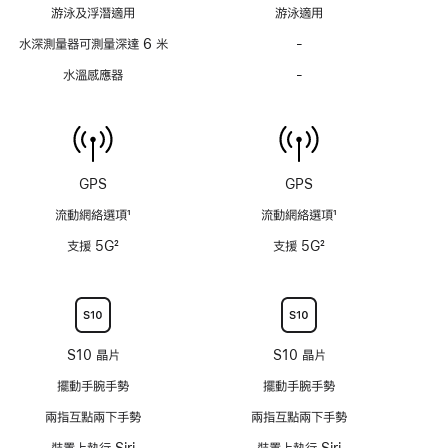
註
註
游泳及浮潛適用
游泳適用
腳
腳
水深測量器可測量深達 6 米
-
水
深
水溫感應器
-
水
測
溫
量
感
器
應
可
器
測
不
GPS
GPS
量
適
深
流動網絡選項
1
流動網絡選項
1
用
達
註
註
支援 5G
2
支援 5G
2
6
腳
腳
註
註
米
腳
腳
不
適
用
S10 晶片
S10 晶片
擺動手腕手勢
擺動手腕手勢
兩指互點兩下手勢
兩指互點兩下手勢