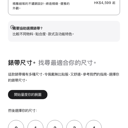
HK$4,599
起
精雕細琢的不鏽鋼設計，締造精緻、優雅的
外觀。
需要協助選擇錶帶？
顯
比較不同物料、貼合度、款式及功能特色。
示
更
多
錶帶尺寸。
找尋最適合你的尺寸。
這款錶帶備有多種尺寸，令佩戴無比貼服，又舒適。參考我們的指南，選擇你
的錶帶尺寸。
開始量度你的腕圍
然後選擇你的尺寸：