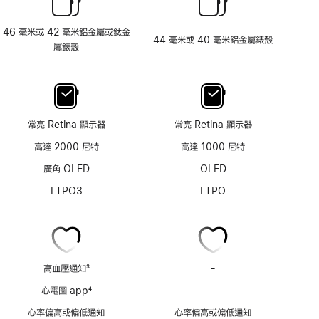
46 毫米或 42 毫米鋁金屬或鈦金
44 毫米或 40 毫米鋁金屬錶殼
屬錶殼
常亮 Retina 顯示器
常亮 Retina 顯示器
高達 2000 尼特
高達 1000 尼特
廣角 OLED
OLED
LTPO3
LTPO
高血壓通知
3
-
高
註
血
心電圖 app
4
-
心
腳
壓
註
電
心率偏高或偏低通知
心率偏高或偏低通知
通