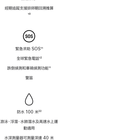
註
經期追蹤支援排卵期回溯推⁠算
腳
註
10
腳
緊急求助 SOS
11
註
全球緊急電話
12
腳
註
跌倒偵測和車禍偵測功能
11
腳
註
警笛
腳
防水 100 米
22
註
游泳、浮潛、水肺潛水及高速水上運
腳
動適用
水深測量器可測量深達 40 米