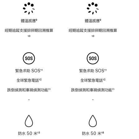
腳
體溫感應
9
體溫感應
9
註
註
經期追蹤支援排卵期回溯推⁠算
經期追蹤支援排卵期回溯推⁠算
腳
腳
註
10
註
10
腳
腳
緊急求助 SOS
11
緊急求助 SOS
11
註
註
全球緊急電話
12
全球緊急電話
12
腳
腳
註
註
跌倒偵測和車禍偵測功能
11
跌倒偵測和車禍偵測功能
11
腳
腳
註
註
-
警
-
警
腳
腳
笛
笛
不
不
適
適
用
用
防水 50 米
13
防水 50 米
18