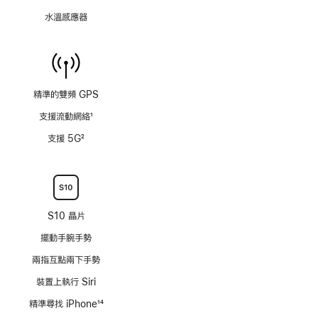
水溫感應器
精準的雙頻 GPS
支援流動網絡
1
註
支援 5G
2
腳
註
腳
S10 晶片
擺動手腕手勢
兩指互點兩下手勢
裝置上執行 Siri
精準尋找 iPhone
14