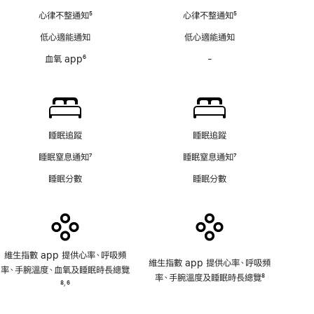
腳
圖
知
心律不整通知
5
心律不整通知
5
app
不
註
註
不
低心適能通知
低心適能通知
適
腳
腳
適
用
血氧 app
6
-
血
用
註
氧
腳
app
不
適
用
睡眠追蹤
睡眠追蹤
睡眠窒息通知
7
睡眠窒息通知
7
註
註
睡眠分數
睡眠分數
腳
腳
維生指數 app 提供心率、呼吸頻
維生指數 app 提供心率、呼吸頻
率、手腕溫度、血氧及睡眠時長總覽
率、手腕溫度及睡眠時長總覽
8
註
8
6
,
註
腳
註
腳