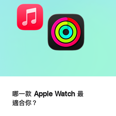
電
心
池
臟
哪一款 Apple Watch 最
健
康
適合你？
功
能