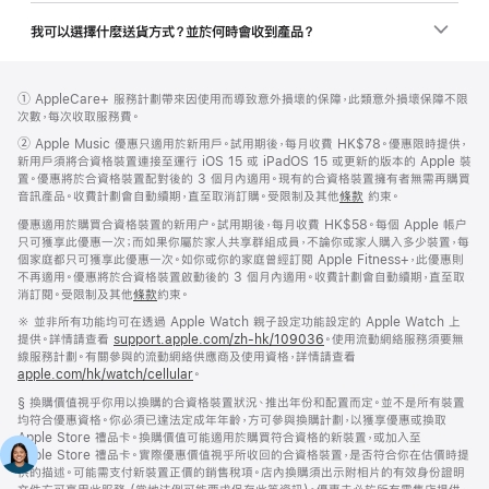
我可以選擇什麼送貨方式？並於何時會收到產品？
註
註
註
① AppleCare+ 服務計劃帶來因使用而導致意外損壞的保障，此類意外損壞保障不限
腳
腳
腳
次數，每次收取服務費。
註
②
Apple Music 優惠只適用於新用戶。試用期後，每月收費 HK$78。優惠限時提供，
腳
新用戶須將合資格裝置連接至運行 iOS 15 或 iPadOS 15 或更新的版本的 Apple 裝
置。優惠將於合資格裝置配對後的 3 個月內適用。現有的合資格裝置擁有者無需再購買
音訊產品。收費計劃會自動續期，直至取消訂購。受限制及其他
條款
約束。
優惠適用於購買合資格裝置的新用户。試用期後，每月收費 HK$58。每個 Apple 帳户
只可獲享此優惠一次；而如果你屬於家人共享群組成員，不論你或家人購入多少裝置，每
個家庭都只可獲享此優惠一次。如你或你的家庭曾經訂閱 Apple Fitness+，此優惠則
不再適用。優惠將於合資格裝置啟動後的 3 個月內適用。收費計劃會自動續期，直至取
消訂閱。受限制及其他
條款
約束。
註
※ 並非所有功能均可在透過 Apple Watch 親子設定功能設定的 Apple Watch 上
腳
提供。詳情請查看
support.apple.com/zh-hk/109036
(以
。使用流動網絡服務須要無
線服務計劃。有關參與的流動網絡供應商及使用資格，詳情請查看
新
apple.com/hk/watch/cellular
。
視
窗
註
§ 換購價值視乎你用以換購的合資格裝置狀況、推出年份和配置而定。並不是所有裝置
開
腳
均符合優惠資格。你必須已達法定成年年齡，方可參與換購計劃，以獲享優惠或換取
啟)
Apple Store 禮品卡。換購價值可能適用於購買符合資格的新裝置，或加入至
Apple Store 禮品卡。實際優惠價值視乎所收回的合資格裝置，是否符合你在估價時提
供的描述。可能需支付新裝置正價的銷售稅項。店內換購須出示附相片的有效身份證明