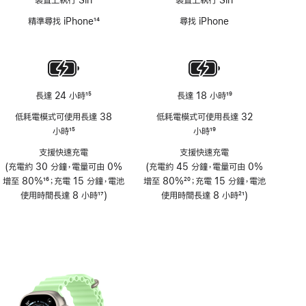
裝置上執行 Siri
裝置上執行 Siri
精準尋找 iPhone
14
尋找 iPhone
註
腳
長達 24 小時
15
長達 18 小時
19
註
註
低耗電模式可使用長達 38
低耗電模式可使用長達 32
腳
腳
小時
15
小時
19
註
註
支援快速充電
支援快速充電
腳
腳
(充電約 30 分鐘，電量可由 0%
(充電約 45 分鐘，電量可由 0%
增至 80%
16
；充電 15 分鐘，電池
增至 80%
20
；充電 15 分鐘，電池
註
使用時間長達 8 小時
17
)
註
使用時間長達 8 小時
21
)
腳
註
腳
註
腳
腳