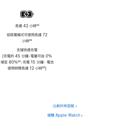
註
腳
長達 42 小時
23
註
低耗電模式可使用長達 72
腳
小時
23
註
支援快速充電
腳
(充電約 45 分鐘，電量可由 0%
增至 80%
24
；充電 15 分鐘， 電池
註
使用時間長達 12 小時
25
)
腳
註
腳
比較所有型號
選購 Apple Watch