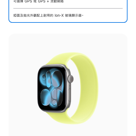
可選擇 GPS 或 GPS + 流動網絡
啞面及拋光外觀配上耐用的 Ion-X 玻璃顯示器。
選
擇
外
觀: