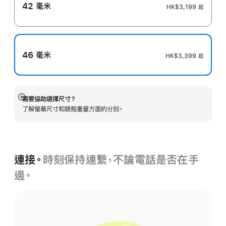
42 毫米
HK$3,199
起
46 毫米
HK$3,399
起
需要協助選擇尺寸？
顯
了解螢幕尺寸和錶殼重量方面的分別。
示
更
多
連接。
時刻保持連繫，不論電話是否在手
邊。