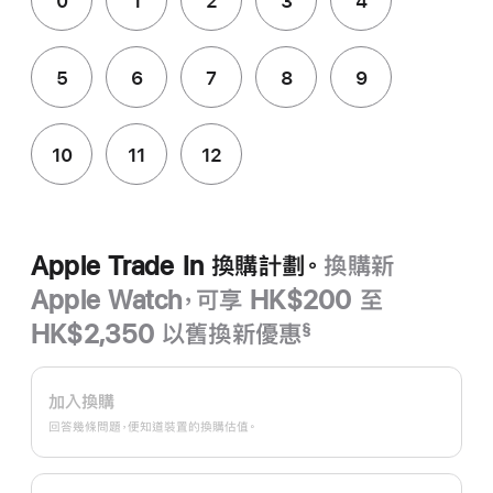
0
1
2
3
4
5
6
7
8
9
10
11
12
Apple Trade In 換購計劃。
換購新
Apple Watch，可享 HK$200 至
HK$2,350 以舊換新優惠
§
註
Apple
腳
Trade
加入換購
In
回答幾條問題，便知道裝置的換購估值。
換
購