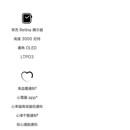
常亮 Retina 顯示器
高達 3000 尼特
廣角 OLED
LTPO3
高血壓通知
3
註
心電圖 app
4
腳
註
心率偏高或偏低通知
腳
心律不整通知
5
註
低心適能通知
腳