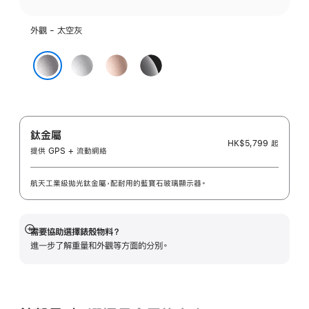
外觀 - 太空灰
銀
玫
亮
色
瑰
黑
太空灰
金
色
色
鈦金屬
HK$5,799
起
提供 GPS + 流動網絡
航天工業級拋光鈦金屬，配耐用的藍寶石玻璃顯示器。
需要協助選擇錶殼物料？
顯
進一步了解重量和外觀等方面的分別。
示
更
多