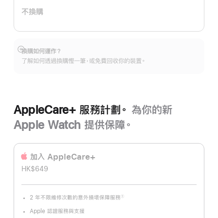
計
不換購
劃。
換購如何運作？
顯
了解如何透過換購慳一筆，或免費回收你的裝置。
示
更
多
AppleCare+ 服務計劃。
為你的新
Apple Watch 提供保障。
加入 AppleCare+
HK$649
2 年不限維修次數的意外損壞保障服務
①
註
腳
Apple 認證服務與支援