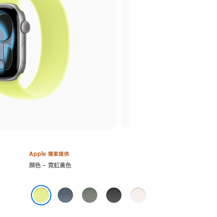
Apple 獨家提供
選
顏色 - 霓虹黃色
擇
顏
錨
灰
黑
淡
色:
鐵
綠
色
胭
霓虹黃色
藍
色
脂