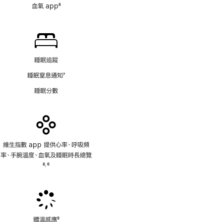
血氧 app
6
註
腳
睡眠追蹤
睡眠窒息通知
7
註
睡眠分數
腳
維生指數 app 提供心率、呼吸頻
率、手腕溫度、血氧及睡眠時長總覽
註
8
6
,
腳
註
腳
體溫感應
9