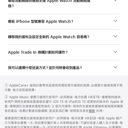
哪些流動網絡供應商支援 Apple Watch 流動網絡服
務？
哪些 iPhone 型號兼容 Apple Watch？
轉移我的資料及設定全新的 Apple Watch 容易嗎？
Apple Trade In 換購計劃如何運作？
我可以選擇什麼送貨方式？並於何時會收到產品？
註
註
註
① AppleCare+ 服務計劃帶來因使用而導致意外損壞的保障，此類意外損壞保障不限
腳
腳
腳
次數，每次收取服務費。
註
②
Apple Music 優惠只適用於新用戶。試用期後，每月收費 HK$78。優惠限時提供，
腳
新用戶須將合資格裝置連接至運行 iOS 15 或 iPadOS 15 或更新的版本的 Apple 裝
置。優惠將於合資格裝置配對後的 3 個月內適用。現有的合資格裝置擁有者無需再購買
音訊產品。收費計劃會自動續期，直至取消訂購。受限制及其他
條款
約束。
優惠適用於購買合資格裝置的新用户。試用期後，每月收費 HK$58。每個 Apple 帳户
只可獲享此優惠一次；而如果你屬於家人共享群組成員，不論你或家人購入多少裝置，每
個家庭都只可獲享此優惠一次。如你或你的家庭曾經訂閱 Apple Fitness+，此優惠則