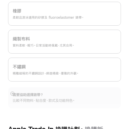
橡膠
柔韌且游泳適用的矽膠及 fluoroelastomer 錶帶。
織製布料
質料柔軟、輕巧。日常活動時佩戴，尤其合用。
不鏽鋼
精雕細琢的不鏽鋼設計，締造精緻、優雅的外觀。
需要協助選擇錶帶？
顯
比較不同物料、貼合度、款式及功能特色。
示
更
多