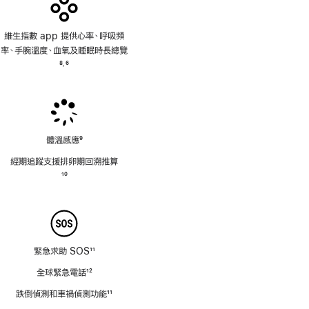
維生指數 app 提供心率、呼吸頻
率、手腕溫度、血氧及睡眠時長總覽
註
8
6
,
腳
註
腳
體溫感應
9
註
經期追蹤支援排卵期回溯推⁠算
腳
註
10
腳
緊急求助 SOS
11
註
全球緊急電話
12
腳
註
跌倒偵測和車禍偵測功能
11
腳
註