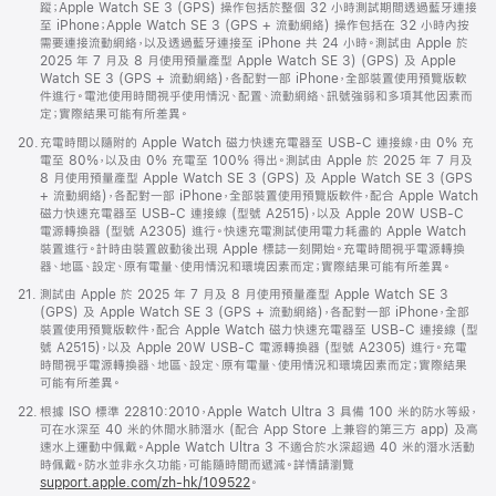
蹤；Apple Watch SE 3 (GPS) 操作包括於整個 32 小時測試期間透過藍牙連接
至 iPhone；Apple Watch SE 3 (GPS + 流動網絡) 操作包括在 32 小時內按
需要連接流動網絡，以及透過藍牙連接至 iPhone 共 24 小時。測試由 Apple 於
2025 年 7 月及 8 月使用預量產型 Apple Watch SE 3) (GPS) 及 Apple
Watch SE 3 (GPS + 流動網絡)，各配對一部 iPhone，全部裝置使用預覽版軟
件進行。電池使用時間視乎使用情況、配置、流動網絡、訊號強弱和多項其他因素而
定；實際結果可能有所差異。
註
20.
充電時間以隨附的 Apple Watch 磁力快速充電器至 USB-C 連接線，由 0% 充
腳
電至 80%，以及由 0% 充電至 100% 得出。測試由 Apple 於 2025 年 7 月及
8 月使用預量產型 Apple Watch SE 3 (GPS) 及 Apple Watch SE 3 (GPS
+ 流動網絡)，各配對一部 iPhone，全部裝置使用預覽版軟件，配合 Apple Watch
磁力快速充電器至 USB-C 連接線 (型號 A2515)，以及 Apple 20W USB-C
電源轉換器 (型號 A2305) 進行。快速充電測試使用電力耗盡的 Apple Watch
裝置進行。計時由裝置啟動後出現 Apple 標誌一刻開始。充電時間視乎電源轉換
器、地區、設定、原有電量、使用情況和環境因素而定；實際結果可能有所差異。
註
21.
測試由 Apple 於 2025 年 7 月及 8 月使用預量產型 Apple Watch SE 3
腳
(GPS) 及 Apple Watch SE 3 (GPS + 流動網絡)，各配對一部 iPhone，全部
裝置使用預覽版軟件，配合 Apple Watch 磁力快速充電器至 USB-C 連接線 (型
號 A2515)，以及 Apple 20W USB-C 電源轉換器 (型號 A2305) 進行。充電
時間視乎電源轉換器、地區、設定、原有電量、使用情況和環境因素而定；實際結果
可能有所差異。
註
22.
根據 ISO 標準 22810:2010，Apple Watch Ultra 3 具備 100 米的防水等級，
腳
可在水深至 40 米的休閒水肺潛水 (配合 App Store 上兼容的第三方 app) 及高
速水上運動中佩戴。Apple Watch Ultra 3 不適合於水深超過 40 米的潛水活動
時佩戴。防水並非永久功能，可能隨時間而遞減。詳情請瀏覽
support.apple.com/zh-hk/109522
。