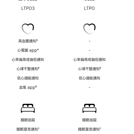
LTPO3
LTPO
高血壓通知
3
-
高
註
血
心電圖 app
4
-
心
腳
壓
註
電
心率偏高或偏低通知
心率偏高或偏低通知
通
腳
圖
知
心律不整通知
5
心律不整通知
5
app
不
註
註
不
低心適能通知
低心適能通知
適
腳
腳
適
用
血氧 app
6
-
血
用
註
氧
腳
app
不
適
用
睡眠追蹤
睡眠追蹤
睡眠窒息通知
7
睡眠窒息通知
7