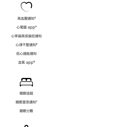
高血壓通知
3
註
心電圖 app
4
腳
註
心率偏高或偏低通知
腳
心律不整通知
5
註
低心適能通知
腳
血氧 app
6
註
腳
睡眠追蹤
睡眠窒息通知
7
註
睡眠分數
腳