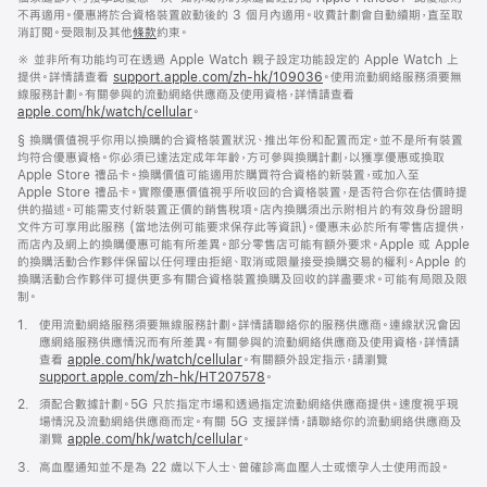
不再適用。優惠將於合資格裝置啟動後的 3 個月內適用。收費計劃會自動續期，直至取
消訂閱。受限制及其他
條款
約束。
註
※ 並非所有功能均可在透過 Apple Watch 親子設定功能設定的 Apple Watch 上
腳
提供。詳情請查看
support.apple.com/zh-hk/109036
(以
。使用流動網絡服務須要無
線服務計劃。有關參與的流動網絡供應商及使用資格，詳情請查看
新
apple.com/hk/watch/cellular
。
視
窗
註
§ 換購價值視乎你用以換購的合資格裝置狀況、推出年份和配置而定。並不是所有裝置
開
腳
均符合優惠資格。你必須已達法定成年年齡，方可參與換購計劃，以獲享優惠或換取
啟)
Apple Store 禮品卡。換購價值可能適用於購買符合資格的新裝置，或加入至
Apple Store 禮品卡。實際優惠價值視乎所收回的合資格裝置，是否符合你在估價時提
供的描述。可能需支付新裝置正價的銷售稅項。店內換購須出示附相片的有效身份證明
文件方可享用此服務 (當地法例可能要求保存此等資訊)。優惠未必於所有零售店提供，
而店內及網上的換購優惠可能有所差異。部分零售店可能有額外要求。Apple 或 Apple
的換購活動合作夥伴保留以任何理由拒絕、取消或限量接受換購交易的權利。Apple 的
換購活動合作夥伴可提供更多有關合資格裝置換購及回收的詳盡要求。可能有局限及限
制。
註
1.
使用流動網絡服務須要無線服務計劃。詳情請聯絡你的服務供應商。連線狀況會因
腳
應網絡服務供應情況而有所差異。有關參與的流動網絡供應商及使用資格，詳情請
查看
apple.com/hk/watch/cellular
。有關額外設定指示，請瀏覽
support.apple.com/zh-hk/HT207578
(以
。
新
註
2.
須配合數據計劃。5G 只於指定市場和透過指定流動網絡供應商提供。速度視乎現
視
腳
場情況及流動網絡供應商而定。有關 5G 支援詳情，請聯絡你的流動網絡供應商及
窗
瀏覽
apple.com/hk/watch/cellular
。
開
啟)
註
3.
高血壓通知並不是為 22 歲以下人士、曾確診高血壓人士或懷孕人士使用而設。
腳