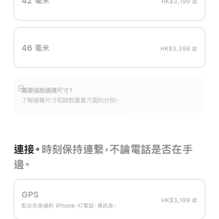
42 毫米
HK$3,199
起
46 毫米
HK$3,399
起
需要協助選擇尺寸？
顯
了解螢幕尺寸和錶殼重量方面的分別。
示
更
多
連接。
時刻保持連繫，不論電話是否在手
邊。
GPS
HK$3,199
起
配合你身邊的 iPhone，打電話、傳訊息。