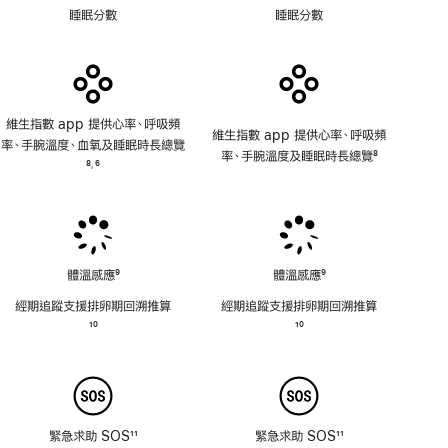
註
註
睡眠分數
睡眠分數
腳
腳
維生指數 app 提供心率、呼吸頻
維生指數 app 提供心率、呼吸頻
率、手腕溫度、血氧及睡眠時長總覽
率、手腕溫度及睡眠時長總覽
8
註
8
6
,
註
腳
註
腳
腳
體溫感應
9
體溫感應
9
註
註
經期追蹤支援排卵期回溯推⁠算
經期追蹤支援排卵期回溯推⁠算
腳
腳
註
10
註
10
腳
腳
緊急求助 SOS
11
緊急求助 SOS
11