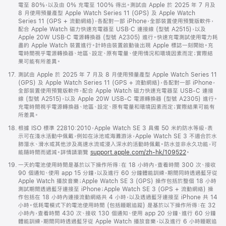
腳
電至 80%，以及由 0% 充電至 100% 得出。測試由 Apple 於 2025 年 7 月及
8 月使用預量產型 Apple Watch Series 11 (GPS) 及 Apple Watch
Series 11 (GPS + 流動網絡)，各配對一部 iPhone，全部裝置使用預覽版軟件，
配合 Apple Watch 磁力快速充電器至 USB‑C 連接線 (型號 A2515)，以及
Apple 20W USB‑C 電源轉換器 (型號 A2305) 進行。快速充電測試使用電力耗
盡的 Apple Watch 裝置進行。計時由裝置啟動後出現 Apple 標誌一刻開始。充
電時間視乎電源轉換器、地區、設定、原有電量、使用情況和環境因素而定；實際結
果可能有所差異。
註
17.
測試由 Apple 於 2025 年 7 月及 8 月使用預量產型 Apple Watch Series 11
腳
(GPS) 及 Apple Watch Series 11 (GPS + 流動網絡)，各配對一部 iPhone，
全部裝置使用預覽版軟件，配合 Apple Watch 磁力快速充電器至 USB-C 連接
線 (型號 A2515)，以及 Apple 20W USB-C 電源轉換器 (型號 A2305) 進行。
充電時間視乎電源轉換器、地區、設定、原有電量和環境因素而定；實際結果可能有
所差異。
註
18.
根據 ISO 標準 22810:2010，Apple Watch SE 3 具備 50 米的防水等級，表
腳
示可在淺水活動中佩戴，例如在泳池或海灘游泳，Apple Watch SE 3 不適合於水
肺潛水、滑水或其他涉及高速水流或浸入深水的活動時佩戴。防水並非永久功能，可
能隨時間而遞減。詳情請瀏覽
support.apple.com/zh-hk/109522
。
註
19.
一天的電池使用時間是基於以下操作所得：在 18 小時內，查看時間 300 次、接收
腳
90 個通知、使用 app 15 分鐘，以及進行 60 分鐘體能訓練，期間同時透過藍牙從
Apple Watch 播放音樂；Apple Watch SE 3 (GPS) 操作包括於整個 18 小時
測試期間透過藍牙連接至 iPhone；Apple Watch SE 3 (GPS + 流動網絡) 操
作包括在 18 小時內連接流動網絡共 4 小時，以及透過藍牙連接至 iPhone 共 14
小時。低耗電模式下的電池使用時間 (包括睡眠追蹤) 是基於以下操作所得：在 32
小時內，查看時間 430 次、接收 130 個通知、使用 app 20 分鐘、進行 60 分鐘
體能訓練，期間同時透過藍牙從 Apple Watch 播放音樂，以及進行 6 小時睡眠追