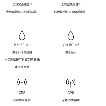
註
註
全球緊急電話
12
全球緊急電話
12
腳
腳
註
註
跌倒偵測和車禍偵測功能
11
跌倒偵測和車禍偵測功能
11
腳
腳
註
註
-
警
-
警
腳
腳
笛
笛
不
不
適
適
用
用
防水 50 米
13
防水 50 米
18
註
註
游泳及浮潛適用
游泳適用
腳
腳
水深測量器可測量深達 6 米
-
水
深
水溫感應器
-
水
測
溫
量
感
器
應
可
器
測
不
GPS
GPS
量
適
深
流動網絡選項
1
流動網絡選項
1
用
達
註
註