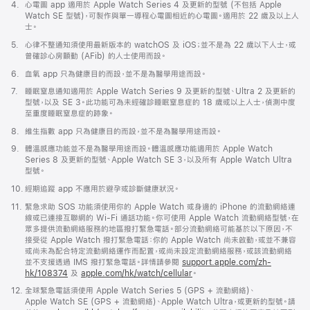
註
4.
心電圖 app 適用於 Apple Watch Series 4 及更新的型號 (不包括 Apple
腳
Watch SE 型號)，可製作與單一導程心電圖相近的心電圖。適用於 22 歲及以上人
士。
註
5.
心律不整通知須使用最新版本的 watchOS 及 iOS；並不是為 22 歲以下人士，或
腳
曾確診心房顫動 (AFib) 的人士使用而設。
註
6.
血氧 app 只為健康目的而設，並不是為醫學用途而設。
腳
註
7.
睡眠窒息通知適用於 Apple Watch Series 9 及更新的型號、Ultra 2 及更新的
腳
型號，以及 SE 3。此功能可為未經確診睡眠窒息症的 18 歲或以上人士，偵測中度
至重度睡眠窒息症的跡象。
註
8.
維生指數 app 只為健康目的而設，並不是為醫學用途而設。
腳
註
9.
體溫感應功能並不是為醫學用途而設。體溫感應功能適用於 Apple Watch
腳
Series 8 及更新的型號、Apple Watch SE 3，以及所有 Apple Watch Ultra
型號。
註
10.
經期追蹤 app 不應用於避孕或診斷健康狀況。
腳
註
11.
緊急求助 SOS 功能須使用你的 Apple Watch 或身邊的 iPhone 的流動網絡連
腳
線或已連接互聯網的 Wi-Fi 通話功能。你可使用 Apple Watch 流動網絡型號，在
眾多提供流動網絡服務的地區撥打緊急電話。部分流動網絡可能基於以下原因，不
接受從 Apple Watch 撥打緊急電話：你的 Apple Watch 尚未啟動，或並不兼容
或尚未為配合特定流動網絡運作而配置，或尚未設定流動網絡服務，或該流動網絡
並不支援透過 IMS 撥打緊急電話。詳情請參閱
support.apple.com/zh-
hk/108374
(以
及
apple.com/hk/watch/cellular
。
新
註
12.
全球緊急電話須使用 Apple Watch Series 5 (GPS + 流動網絡)、
視
腳
Apple Watch SE (GPS + 流動網絡)、Apple Watch Ultra，或更新的型號。請
窗