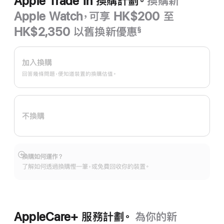
Apple Trade In 換購計劃。
換購新
Apple Watch，可享 HK$200 至
HK$2,350 以舊換新優惠
§
註
Apple
腳
Trade
加入換購
In
回答幾條問題，便知道裝置的換購估值。
換
購
計
不換購
劃。
換購如何運作？
顯
了解如何透過換購慳一筆，或免費回收你的裝置。
示
更
多
AppleCare+ 服務計劃。
為你的新