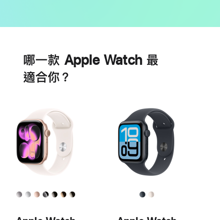
電
心
池
臟
哪一款 Apple Watch 最
健
康
適合你？
功
能