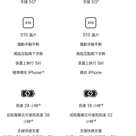
支援 5G
2
支援 5G
2
6
腳
腳
註
註
米
腳
腳
不
適
用
S10 晶片
S10 晶片
擺動手腕手勢
擺動手腕手勢
兩指互點兩下手勢
兩指互點兩下手勢
裝置上執行 Siri
裝置上執行 Siri
精準尋找 iPhone
14
尋找 iPhone
註
腳
長達 24 小時
15
長達 18 小時
19
註
註
低耗電模式可使用長達 38
低耗電模式可使用長達 32
腳
腳
小時
15
小時
19
註
註
支援快速充電
支援快速充電
腳
腳