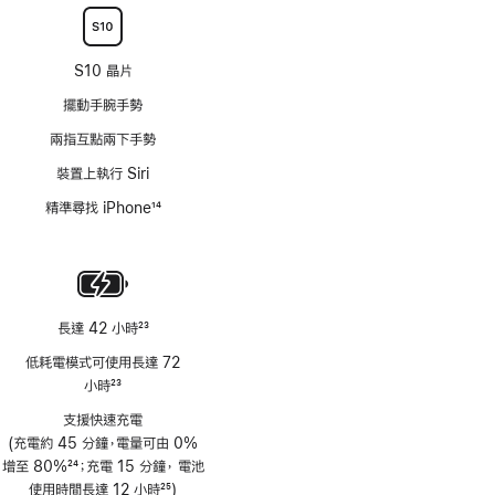
S10 晶片
擺動手腕手勢
兩指互點兩下手勢
裝置上執行 Siri
精準尋找 iPhone
14
註
腳
長達 42 小時
23
註
低耗電模式可使用長達 72
腳
小時
23
註
支援快速充電
腳
(充電約 45 分鐘，電量可由 0%
增至 80%
24
；充電 15 分鐘， 電池
註
使用時間長達 12 小時
25
)