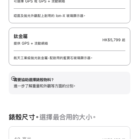
可選擇 GPS 或 GPS + 流動網絡
啞面及拋光外觀配上耐用的 Ion-X 玻璃顯示器。
鈦金屬
HK$5,799
起
提供 GPS + 流動網絡
航天工業級拋光鈦金屬，配耐用的藍寶石玻璃顯示器。
需要協助選擇錶殼物料？
顯
進一步了解重量和外觀等方面的分別。
示
更
多
錶殼尺寸。
選擇最合用的大小。